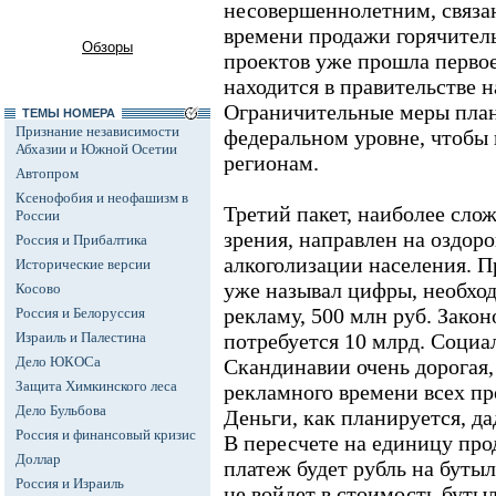
несовершеннолетним, связа
времени продажи горячитель
Обзоры
проектов уже прошла первое
находится в правительстве н
Ограничительные меры план
ТЕМЫ НОМЕРА
Признание независимости
федеральном уровне, чтобы 
Абхазии и Южной Осетии
регионам.
Автопром
Ксенофобия и неофашизм в
Третий пакет, наиболее сло
России
зрения, направлен на оздор
Россия и Прибалтика
алкоголизации населения. 
Исторические версии
уже называл цифры, необхо
Косово
рекламу, 500 млн руб. Закон
Россия и Белоруссия
Израиль и Палестина
потребуется 10 млрд. Социа
Дело ЮКОСа
Скандинавии очень дорогая,
Защита Химкинского леса
рекламного времени всех пр
Дело Бульбова
Деньги, как планируется, да
Россия и финансовый кризис
В пересчете на единицу про
Доллар
платеж будет рубль на бутыл
Россия и Израиль
не войдет в стоимость буты