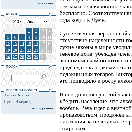
все темы
рекламы телевизионные кан
бесплатно. Соответствующи
АРХИВ
года ходит в Думе.
1
2
3
4
Существенная черта новой а
5
6
7
8
9
10
11
отсутствие нацеленности гос
12
13
14
15
16
17
18
сухие законы в мире уводил
19
20
21
22
23
24
25
теневое поле, убежден член
26
27
28
29
30
31
экономической политике и 
председатель подкомитета г
ПОИСК
подакцизных товаров Виктор
это приводило к росту алко
ПЕРСОНЫ НОМЕРА
И сегодняшняя российская п
Зубков Виктор
убедить население, что алког
Путин Владимир
вообще. Речь идет о внятной
все персоны
производством, продажей ал
наказания за нелегальное п
спиртным.