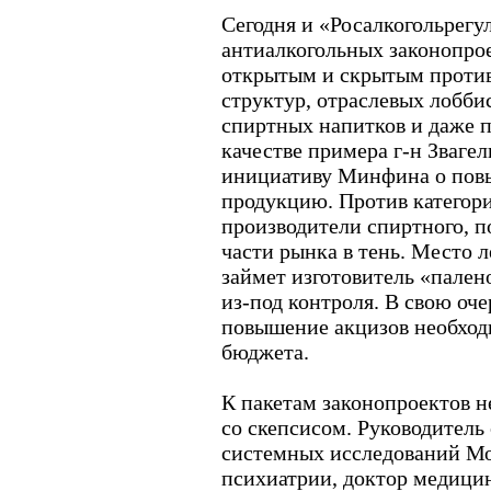
Сегодня и «Росалкогольрегу
антиалкогольных законопрое
открытым и скрытым проти
структур, отраслевых лобби
спиртных напитков и даже 
качестве примера г-н Зваге
инициативу Минфина о пов
продукцию. Против категор
производители спиртного, п
части рынка в тень. Место 
займет изготовитель «пален
из-под контроля. В свою оч
повышение акцизов необход
бюджета.
К пакетам законопроектов н
со скепсисом. Руководитель
системных исследований Мо
психиатрии, доктор медици