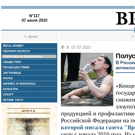
N°117
07 июля 2010
//
Архив
/
ВЕСЬ НОМЕР
//
07.07.2010
ПЕРВАЯ ПОЛОСА
Полус
ПОЛИТИКА И ЭКОНОМИКА
В Росси
ОБЩЕСТВО
антиалк
ПРОИСШЕСТВИЯ
ЗАГРАНИЦА
НАУКА
БИЗНЕС И ФИНАНСЫ
«Конце
КУЛЬТУРА
госуда
СПОРТ
снижен
КРОМЕ ТОГО
злоупо
продукцией и профилактике
Российской Федерации на пе
которой писала газета "В
силу с начала 2010 года. На 