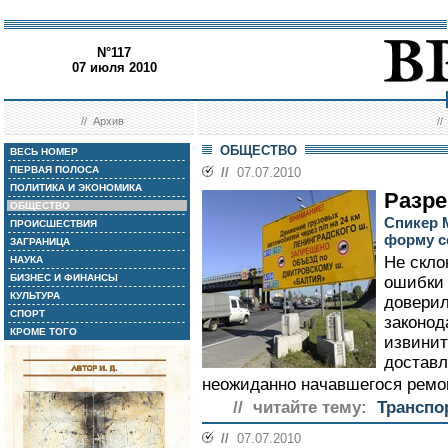
N°117
07 июля 2010
//
Архив
/
ОБЩЕСТВО
ВЕСЬ НОМЕР
ПЕРВАЯ ПОЛОСА
//
07.07.2010
ПОЛИТИКА И ЭКОНОМИКА
Разре
ОБЩЕСТВО
Спикер 
ПРОИСШЕСТВИЯ
форму с
ЗАГРАНИЦА
Не скло
НАУКА
БИЗНЕС И ФИНАНСЫ
ошибки 
КУЛЬТУРА
доверил
СПОРТ
законод
КРОМЕ ТОГО
извинит
доставл
неожиданно начавшегося ремон
// читайте тему:
Транспо
//
07.07.2010