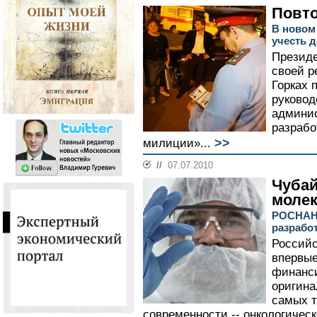
Повто
В новом
учесть 
Президе
своей р
Горках 
руковод
админи
разрабо
>>
милиции»...
//
07.07.2010
Чубай
моле
РОСНАНО
разрабо
Российс
впервые
финанси
оригина
самых 
современности -- онкологическ