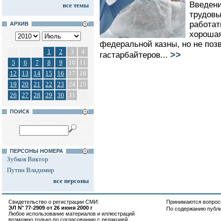
Введени
все темы
трудовы
работат
АРХИВ
хороша
федеральной казны, но не поз
1
2
3
4
>>
гастарбайтеров...
5
6
7
8
9
10
11
12
13
14
15
16
17
18
19
20
21
22
23
24
25
26
27
28
29
30
31
ПОИСК
ПЕРСОНЫ НОМЕРА
Зубков Виктор
Путин Владимир
все персоны
Свидетельство о регистрации СМИ:
Принимаются вопросы
ЭЛ N° 77-2909 от 26 июня 2000 г
По содержанию публ
Любое использование материалов и иллюстраций
возможно только по согласованию с редакцией