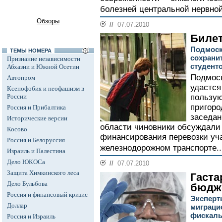
болезней центральной нервно
Обзоры
//
07.07.2010
Билет
Подмоск
ТЕМЫ НОМЕРА
сохрани
Признание независимости
студенто
Абхазии и Южной Осетии
Подмос
Автопром
удастся
Ксенофобия и неофашизм в
России
пользую
пригоро
Россия и Прибалтика
заседан
Исторические версии
области чиновники обсуждали
Косово
финансирования перевозки уч
Россия и Белоруссия
железнодорожном транспорте.
Израиль и Палестина
Дело ЮКОСа
//
07.07.2010
Защита Химкинского леса
Гаста
Дело Бульбова
бюдж
Россия и финансовый кризис
Эксперт
Доллар
миграци
фискаль
Россия и Израиль