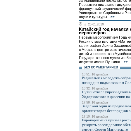
запланировано несколько сот
Первым из них станет двухдне
французский студенческий фор
Университете Сорбонны и Рос
науки и культуры...
>>
//
25.01.2010
Китайский год начался 
иероглифов
Первым мероприятием Года ки
России стала выставка «Мате
каллиграфия Ирины Захарово
в Москве в центре эстетическо
детей и юношества «Мусейон
Государственного музея изоб
искусств имени Пушкина...
>>
БЕЗ КОМMЕНТАРИЕВ
18:51, 16 декабря
Радикальная молодежь собрал
площади в подмосковном Со
18:32, 16 декабря
Путин отверг упреки адвокат
Ходорковского в давлении на 
17:58, 16 декабря
Задержан один из предполаг
организаторов беспорядков 
17:10, 16 декабря
Европарламент призвал росси
ускорить расследование обст
смерти Сергея Магнитского