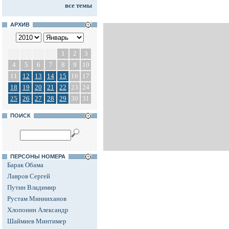
все темы
АРХИВ
1
2
3
4
5
6
7
8
9
10
11
12
13
14
15
16
17
18
19
20
21
22
23
24
25
26
27
28
29
30
31
ПОИСК
ПЕРСОНЫ НОМЕРА
Барак Обама
Лавров Сергей
Путин Владимир
Рустам Минниханов
Хлопонин Александр
Шаймиев Минтимер