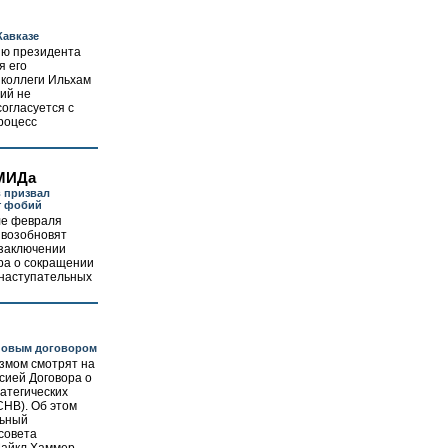
Кавказе
ию президента
я его
 коллеги Ильхам
ий не
согласуется с
роцесс
МИДа
 призвал
т фобий
ле февраля
 возобновят
 заключении
ра о сокращении
 наступательных
 новым договором
змом смотрят на
сией Договора о
атегических
СНВ). Об этом
льный
совета