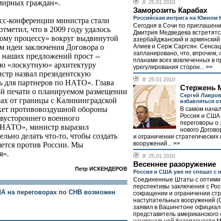
мирных граждан».
//
25.01.2010
Заморозить Карабах
Российская интрига на Южном 
есс-конференции министра стали
Сегодня в Сочи по приглашен
тметил, что в 2009 году удалось
Дмитрия Медведева встретятс
ному процессу» вокруг выдвинутой
азербайджанский и армянский
Алиев и Серж Саргсян. Сенсац
 идеи заключения Договора о
запланировано, что, впрочем, 
 наших предложений прост --
планами всех вовлеченных в п
сю «лоскутную» архитектуру
урегулирования сторон...
>>
истр назвал президентскую
//
25.01.2010
ь для партнеров по НАТО». Глава
Стержень 
й печати о планируемом размещении
Сергей Лавров
ах от границы с Калининградской
избавляться о
акет противовоздушной обороны
В самом нача
Россия и США
двустороннего военного
переговоры о
о НАТО», министр выразил
нового Догово
льно делать что-то, чтобы создать
и ограничении стратегических
вооружений...
>>
яется против России. Мы
я».
//
25.01.2010
Весеннее разоружение
Петр ИСКЕНДЕРОВ
Россия и США уже не спешат с
Соединенные Штаты с оптими
перспективы заключения с Рос
А на переговорах по СНВ возможен
сокращении и ограничении стр
наступательных вооружений (
заявил в Вашингтоне официа
представитель американского 