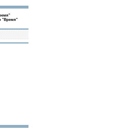
ремя"
о "Время"