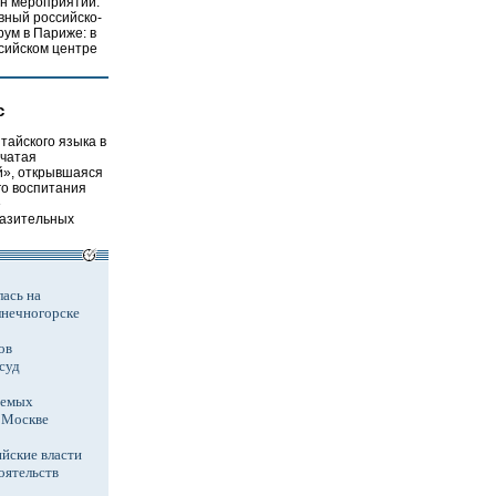
ен мероприятий.
вный российско-
ум в Париже: в
сийском центре
с
тайского языка в
рчатая
й», открывшаяся
го воспитания
»
разительных
ась на
лнечногорске
ов
суд
аемых
в Москве
йские власти
оятельств