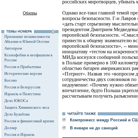
российских миротворцев, убивать 
Однако все-таки главной темой пр
Обзоры
вопросы безопасности. Г-н Лавров о
«дать старт серьезному мыслитель
президентом Дмитрием Медведевым
ТЕМЫ НОМЕРА
европейской безопасности. «Смысл
Признание независимости
привести к общему знаменателю в
Абхазии и Южной Осетии
европейской безопасности», -- мин
Автопром
инициативу «тестом на искренност
Ксенофобия и неофашизм в
МИДа коснулся сообщений польско
России
в Польше примерно в 100 километр
Россия и Прибалтика
областью батареи американских р
Исторические версии
«Пэтриот». Назвав это «вопросом 
сотрудничества двух союзников п
Косово
недоумение: «Почему нужно обязате
Россия и Белоруссия
впечатление, будто Польша укрепл
Израиль и Палестина
рассчитываем получить разъяснени
Дело ЮКОСа
Защита Химкинского леса
Дело Бульбова
ЧИТАЙТЕ ТАКЖЕ
Компромисс между Россией и СШ
Россия и финансовый кризис
Доллар
В январе не до санкций
Россия и Израиль