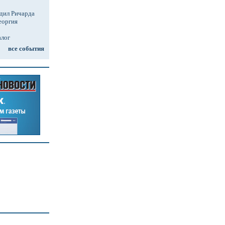
дил Ричарда
еоргия
алог
все события