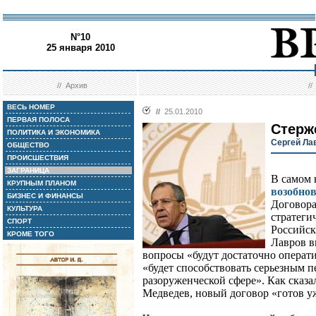
N°10
25 января 2010
//
Архив
/
ВЕСЬ НОМЕР
//
25.01.2010
ПЕРВАЯ ПОЛОСА
Стерж
ПОЛИТИКА И ЭКОНОМИКА
Сергей Ла
ОБЩЕСТВО
ПРОИСШЕСТВИЯ
ЗАГРАНИЦА
В самом 
КРУПНЫМ ПЛАНОМ
возобно
БИЗНЕС И ФИНАНСЫ
Договора
КУЛЬТУРА
стратеги
СПОРТ
Российск
КРОМЕ ТОГО
Лавров в
вопросы «будут достаточно операт
«будет способствовать серьезным 
разоруженческой сфере». Как сказа
Медведев, новый договор «готов у