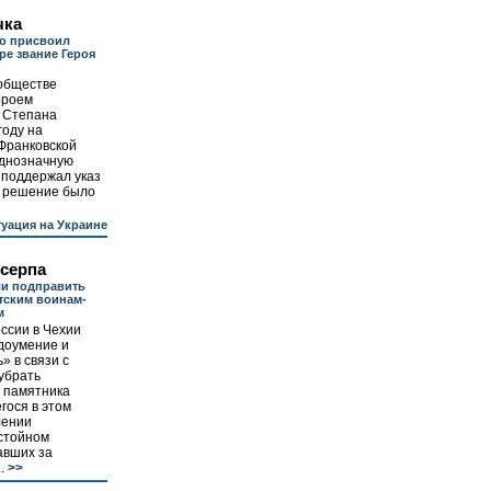
чка
о присвоил
ре звание Героя
 обществе
ероем
 Степана
году на
Франковской
однозначную
 поддержал указ
о решение было
уация на Украине
 серпа
ли подправить
тским воинам-
м
ссии в Чехии
доумение и
» в связи с
убрать
с памятника
гося в этом
лении
остойном
авших за
.
>>