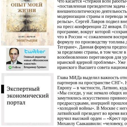
Что касается «стержня всей работы
«поставленная президентом задача 
внешнеполитическую деятельность
модернизации страны и перевода 
рельсы». Сергей Лавров подвел вн
на пресс-конференции 22 января. Г
программе, вокруг которой «сохран
что в России «с сожалением воспр
формулу по производству топлива д
Тегеране». Данная формула предпо
за пределами страны, в том числе 
возобновлению переговоров для ур
иранской ядерной проблемы». Уже з
иранского Высшего совета национ
Глава МИДа выделил важность отн
партнеров на пространстве СНГ». 
Европу -- в частности, Латвию, куд
«Мы соседи, у нас немало общих ин
замутнялись искусственно привне
предрассудками, инерцией прошлог
«холодной войны». В Москве с нег
латвийский президент во время виз
вручил высокий орден -- «Крест пр
Михаилу Саакашвили: «человеку, о