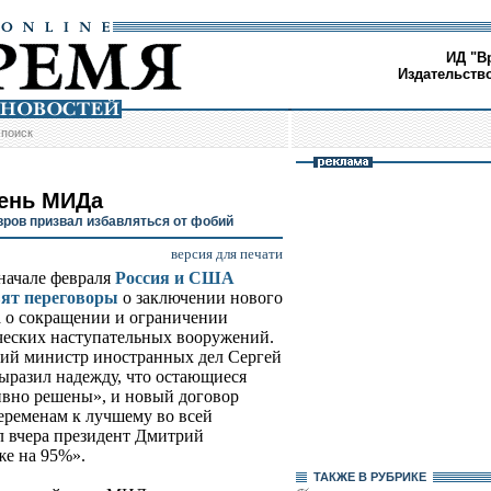
ИД "В
Издательств
/
поиск
ень МИДа
вров призвал избавляться от фобий
версия для печати
начале февраля
Россия и США
вят переговоры
о заключении нового
 о сокращении и ограничении
ческих наступательных вооружений.
ий министр иностранных дел Сергей
ыразил надежду, что остающиеся
ивно решены», и новый договор
переменам к лучшему во всей
л вчера президент Дмитрий
же на 95%».
ТАКЖЕ В РУБРИКЕ