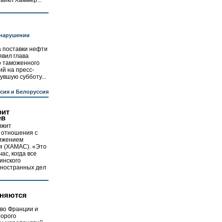
айкл Хаммер...
 нарушении
 поставки нефти
явил глава
о таможенного
й на пресс-
увшую субботу...
сия и Белоруссия
рит
ев
лжит
 отношения с
ижением
я (ХАМАС). «Это
ас, когда все
инского
 иностранных дел
еняются
 во Франции и
торого