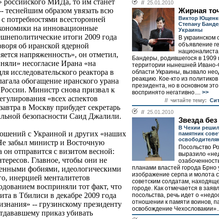
» российского МИДа, то им станет
//
25.01.2010
-- теснейшим образом увязать всю
Жирная то
Виктор Ющенк
 с потребностями всесторонней
Степану Банде
экономики на инновационные
Украины
ешнеполитические итоги 2009 года
В украинском
объявление г
оворя об иранской ядерной
националиста
яется напряженность», он отметил,
Бандеры, родившегося в 1909 
иняли» несогласие Ирана «на
территории нынешней Ивано-
ля исследовательского реактора в
области Украины, вызвало не
реакцию. Кое-кто из политиков
лагала обогащение иранского урана
президента, но в основном эт
в России. Министр снова призвал к
воспринято негативно....
>>
егулирования «всех аспектов
// читайте тему:
Сит
автра в Москву прибудет секретарь
//
25.01.2010
альной безопасности Саид Джалили.
Звезда без
В Чехии реши
ошений с Украиной и других «наших
памятник сове
освободителя
Не забыл министр и Восточную
Посольство Ро
а он отправится с визитом весной:
выразило «не
тересов. Главное, чтобы они не
озабоченность
планами властей города Брно 
сенными фобиями, идеологическими
изображение серпа и молота 
о, инерцией менталитетов
советским солдатам, находяще
одованием восприняли тот факт, что
городе. Как отмечается в заяв
ита в Тбилиси в декабре 2009 года
посольства, речь идет о «нед
отношении к памяти воинов, п
изнания» -- грузинскому президенту
освобождение Чехословакии»..
тдававшему приказ убивать