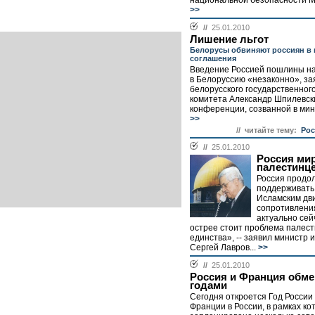
национальной безопасности М
>>
//
25.01.2010
Лишение льгот
Белорусы обвиняют россиян в
соглашения
Введение Россией пошлины на
в Белоруссию «незаконно», за
белорусского государственног
комитета Александр Шпилевски
конференции, созванной в мин
>>
// читайте тему:
Рос
//
25.01.2010
Россия ми
палестинц
Россия продо
поддерживать
Исламским дв
сопротивлени
актуально сейч
острее стоит проблема палест
единства», -- заявил министр
Сергей Лавров...
>>
//
25.01.2010
Россия и Франция обм
годами
Сегодня откроется Год России
Франции в России, в рамках ко