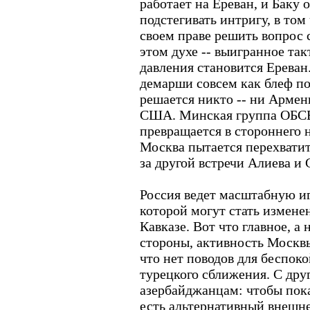
работает на Ереван, и Баку 
подстегивать интригу, в то
своем праве решить вопрос 
этом духе -- выигранное так
давления становится Ереван
демарши совсем как блеф пос
решается никто -- ни Армени
США. Минская группа ОБСЕ
превращается в стороннего 
Москва пытается перехватит
за другой встречи Алиева и 
Россия ведет масштабную иг
которой могут стать измене
Кавказе. Вот что главное, а 
стороны, активность Москв
что нет поводов для беспоко
турецкого сближения. С дру
азербайджанцам: чтобы показ
есть альтернативный внешн