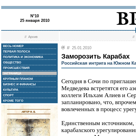
N°10
25 января 2010
//
Архив
/
ВЕСЬ НОМЕР
//
25.01.2010
ПЕРВАЯ ПОЛОСА
Заморозить Карабах
ПОЛИТИКА И ЭКОНОМИКА
Российская интрига на Южном К
ОБЩЕСТВО
ПРОИСШЕСТВИЯ
ЗАГРАНИЦА
КРУПНЫМ ПЛАНОМ
Сегодня в Сочи по приглаш
БИЗНЕС И ФИНАНСЫ
Медведева встретятся его а
КУЛЬТУРА
коллеги Ильхам Алиев и Се
СПОРТ
запланировано, что, впрочем
КРОМЕ ТОГО
вовлеченных в процесс урег
Единственным источником, 
карабахского урегулировани