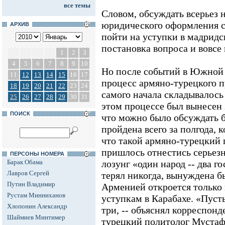
все темы
Словом, обсуждать всерьез н
юридического оформления с
АРХИВ
пойти на уступки в мадридс
постановка вопроса и вовсе
1
2
3
4
5
6
7
8
9
10
Но после событий в Южной О
11
12
13
14
15
16
17
процесс армяно-турецкого 
18
19
20
21
22
23
24
самого начала складывалось 
25
26
27
28
29
30
31
этом процессе был вынесен з
ПОИСК
что можно было обсуждать бе
пройдена всего за полгода, к
что такой армяно-турецкий п
пришлось отнестись серьезн
ПЕРСОНЫ НОМЕРА
Барак Обама
лозунг «один народ -- два г
Лавров Сергей
терял никогда, вынуждена бы
Путин Владимир
Арменией откроется только 
Рустам Минниханов
уступкам в Карабахе. «Пусть
Хлопонин Александр
три, -- объяснял корреспон
Шаймиев Минтимер
турецкий политолог Мустафа