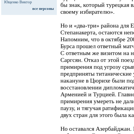
Ющенко Виктор
бы знак, который турецкая 
все персоны
своему избирателю».
Но и «два-три» района для Е
Степанакерта, остаются неп
Напомним, что в октябре 200
Бурса прошел ответный мат
С ответным же визитом на 
Саргсян. Отказ от этой пое
примирения под угрозу сры
предприняты титанические у
накануне в Цюрихе были по
восстановлении дипломати
Арменией и Турцией. Главно
примирения умереть не дал
паузу, и тягучая ратификац
двух стран для этого была ка
Но оставался Азербайджан.