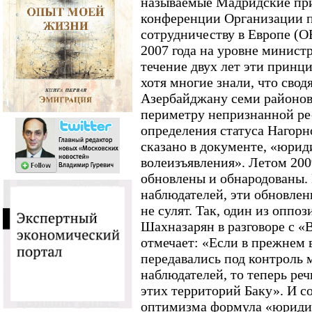
называемые Мадридские пр
конференции Организации п
сотрудничеству в Европе (О
2007 года на уровне минист
течение двух лет эти принц
хотя многие знали, что сво
Азербайджану семи районов
периметру непризнанной ре
определения статуса Нагорн
сказано в документе, «юри
волеизъявления». Летом 200
обновлены и обнародованы.
наблюдателей, эти обновле
не сулят. Так, один из опп
Шахназарян в разговоре с 
отмечает: «Если в прежнем 
передавались под контроль
наблюдателей, то теперь ре
этих территорий Баку». И со
оптимизма формула «юриди