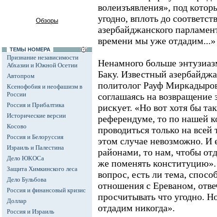
волеизъявления», под котор
угодно, вплоть до соответс
Обзоры
азербайджанского парламент
времени мы уже отдадим...»
ТЕМЫ НОМЕРА
Признание независимости
Ненамного больше энтузиазм
Абхазии и Южной Осетии
Баку. Известный азербайдж
Автопром
политолог Рауф Миркадыров 
Ксенофобия и неофашизм в
России
соглашаясь на возвращение 
Россия и Прибалтика
рискует. «Но вот хотя бы так
Исторические версии
референдуме, то по нашей 
Косово
проводиться только на всей 
Россия и Белоруссия
этом случае невозможно. И
Израиль и Палестина
районами, то нам, чтобы отд
Дело ЮКОСа
же поменять конституцию».
Защита Химкинского леса
вопрос, есть ли тема, спосо
Дело Бульбова
отношения с Ереваном, отве
Россия и финансовый кризис
просчитывать что угодно. Н
Доллар
отдадим никогда».
Россия и Израиль