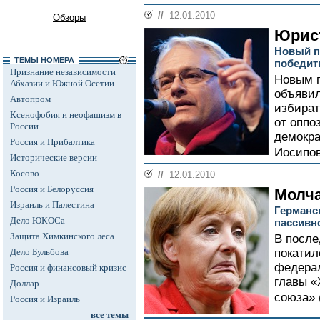
//
12.01.2010
Обзоры
Юрист
Новый п
ТЕМЫ НОМЕРА
победит
Признание независимости
Новым п
Абхазии и Южной Осетии
объявил
Автопром
избират
Ксенофобия и неофашизм в
от оппо
России
демокра
Россия и Прибалтика
Иосипов
Исторические версии
Косово
//
12.01.2010
Россия и Белоруссия
Молч
Израиль и Палестина
Германс
Дело ЮКОСа
пассивн
Защита Химкинского леса
В после
Дело Бульбова
покатил
федерал
Россия и финансовый кризис
главы «
Доллар
союза» 
Россия и Израиль
все темы