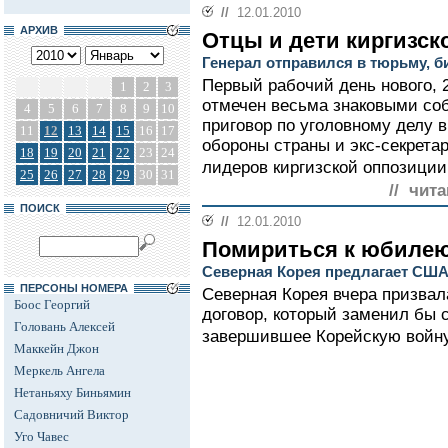
//
12.01.2010
АРХИВ
Отцы и дети киргизс
Генерал отправился в тюрьму, би
Первый рабочий день нового, 2
1
2
3
отмечен весьма знаковыми со
4
5
6
7
8
9
10
приговор по уголовному делу 
11
12
13
14
15
16
17
обороны страны и экс-секретар
18
19
20
21
22
23
24
лидеров киргизской оппозиции
25
26
27
28
29
30
31
// чита
ПОИСК
//
12.01.2010
Помириться к юбиле
Северная Корея предлагает СШ
ПЕРСОНЫ НОМЕРА
Северная Корея вчера призва
Боос Георгий
договор, который заменил бы 
Головань Алексей
завершившее Корейскую войну 
Маккейн Джон
Меркель Ангела
Нетаньяху Биньямин
Садовничий Виктор
Уго Чавес