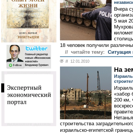
независ
Вчера с
организ
5 мая 2
Мухрова
километ
столицы
18 человек получили различны
// читайте тему:
Ситуация 
//
12.01.2010
На зе
Израиль
строите
Израиль
«забор 
200 км,
воскрес
правите
Нетанья
строительства заградительног
израильско-египетской границы