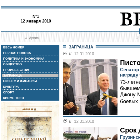
N°1
12 января 2010
//
Архив
/
ЗАГРАНИЦА
ВЕСЬ НОМЕР
ПЕРВАЯ ПОЛОСА
//
12.01.2010
ПОЛИТИКА И ЭКОНОМИКА
Писто
ОБЩЕСТВО
Сенатор
ПРОИСШЕСТВИЯ
награду 
ЗАГРАНИЦА
73-летн
БИЗНЕС И ФИНАНСЫ
КУЛЬТУРА
бывшем
СПОРТ
Джону М
КРОМЕ ТОГО
боевых 
//
12.01.2010
Срок 
Грузинс