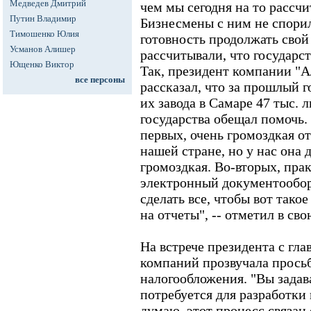
Медведев Дмитрий
чем мы сегодня на то рассчи
Путин Владимир
Бизнесмены с ним не спорил
Тимошенко Юлия
готовность продолжать свой 
Усманов Алишер
рассчитывали, что государс
Ющенко Виктор
Так, президент компании "
все персоны
рассказал, что за прошлый г
их завода в Самаре 47 тыс. 
государства обещал помочь. 
первых, очень громоздкая от
нашей стране, но у нас она 
громоздкая. Во-вторых, пра
электронный документообор
сделать все, чтобы вот тако
на отчеты", -- отметил в с
На встрече президента с гл
компаний прозвучала прось
налогообложения. "Вы задав
потребуется для разработки
думаю, этот процесс связан