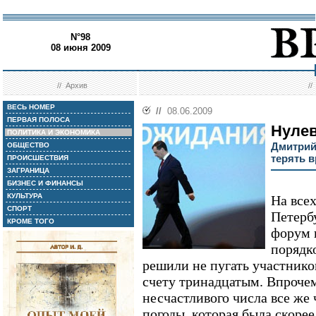
N°98
08 июня 2009
//
Архив
/
ВЕСЬ НОМЕР
//
08.06.2009
ПЕРВАЯ ПОЛОСА
Нулев
ПОЛИТИКА И ЭКОНОМИКА
Дмитрий
ОБЩЕСТВО
терять 
ПРОИСШЕСТВИЯ
ЗАГРАНИЦА
БИЗНЕС И ФИНАНСЫ
КУЛЬТУРА
На все
СПОРТ
Петерб
КРОМЕ ТОГО
форум 
порядк
решили не пугать участнико
счету тринадцатым. Впрочем
несчастливого числа все же 
погоды, которая была скоре