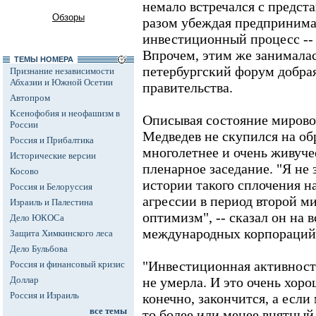
немало встречался с предста
Обзоры
разом убеждая предпринима
инвестиционный процесс -- 
Впрочем, этим же занимала
ТЕМЫ НОМЕРА
петербургский форум добра
Признание независимости
Абхазии и Южной Осетии
правительства.
Автопром
Ксенофобия и неофашизм в
Описывая состояние миров
России
Медведев не скупился на обр
Россия и Прибалтика
многолетнее и очень живучее
Исторические версии
пленарное заседание. "Я не 
Косово
истории такого сплочения н
Россия и Белоруссия
агрессии в период второй м
Израиль и Палестина
оптимизм", -- сказал он на в
Дело ЮКОСа
международных корпораций
Защита Химкинского леса
Дело Бульбова
"Инвестиционная активность
Россия и финансовый кризис
Доллар
не умерла. И это очень хоро
Россия и Израиль
конечно, закончится, а если
все темы
то более или менее внятный 