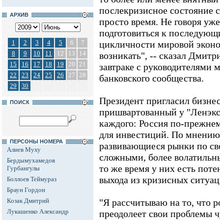
послекризисное состояние с
АРХИВ
просто время. Не говоря уж
подготовиться к последующ
1
2
3
4
5
6
7
цикличности мировой эконо
8
9
10
11
12
13
14
возникать", -- сказал Дмит
15
16
17
18
19
20
21
завтраке с руководителями
22
23
24
25
26
27
28
банковского сообщества.
29
30
Президент пригласил бизнес
ПОИСК
пришвартованный у "Ленэкс
каждого: Россия по-прежнем
для инвестиций. По мнению
ПЕРСОНЫ НОМЕРА
развивающиеся рынки по св
Алиев Муху
сложными, более волатильны
Бердымухамедов
то же время у них есть пот
Гурбангулы
выхода из кризисных ситуац
Боллоев Теймураз
Браун Гордон
Козак Дмитрий
"Я рассчитываю на то, что 
Лукашенко Александр
преодолеет свои проблемы ч