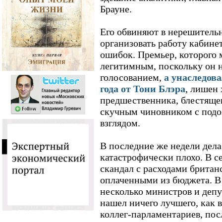
Брауне.
Его обвиняют в нерешитель
организовать работу кабине
ошибок. Премьер, которого 
легитимным, поскольку он 
голосованием,
а унаследова
года от Тони Блэра
, лишен 
предшественника, блестящег
скучным чиновником с под
взглядом.
В последние же недели дела
катастрофически плохо. В с
скандал с расходами британ
оплаченными из бюджета. В
несколько министров и депу
нашел ничего лучшего, как в
коллег-парламентариев, пос