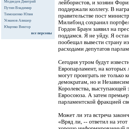
Медведев Дмитрий
лейбористов, и хозяин Фор
Путин Владимир
поддержали коллегу. В нагр
Тимошенко Юлия
правительстве пост минист
Усманов Алишер
Милибэнд сохранил портфел
Ющенко Виктор
Гордон Браун заявил на пре
все персоны
поддамся. Я не уйду. Я оста
пообещал вывести страну из 
расходами депутатов парлам
Сегодня утром будут извест
Европарламент, на которых 
могут проиграть не только 
демократам, но и Независи
Королевства, выступающей 
Евросоюза. А затем премьер
парламентской фракцией св
Может ли эта встреча закон
«Вряд ли, -- ответил на это
хорошо информированный п