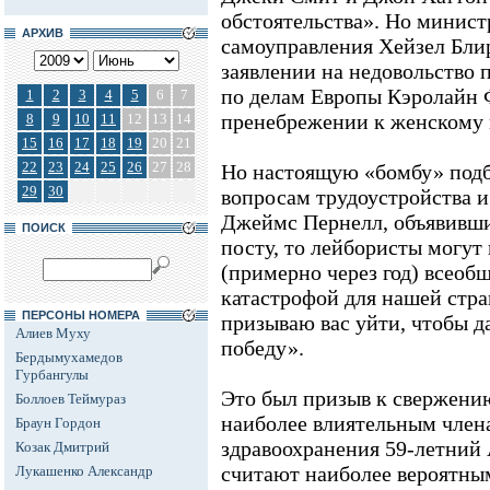
обстоятельства». Но минист
АРХИВ
самоуправления Хейзел Бли
заявлении на недовольство
по делам Европы Кэролайн 
1
2
3
4
5
6
7
пренебрежении к женскому 
8
9
10
11
12
13
14
15
16
17
18
19
20
21
22
23
24
25
26
27
28
Но настоящую «бомбу» подб
29
30
вопросам трудоустройства и
Джеймс Пернелл, объявивши
ПОИСК
посту, то лейбористы могут
(примерно через год) всеоб
катастрофой для нашей страны
ПЕРСОНЫ НОМЕРА
призываю вас уйти, чтобы д
Алиев Муху
победу».
Бердымухамедов
Гурбангулы
Это был призыв к свержению
Боллоев Теймураз
наиболее влиятельным член
Браун Гордон
здравоохранения 59-летний
Козак Дмитрий
считают наиболее вероятны
Лукашенко Александр