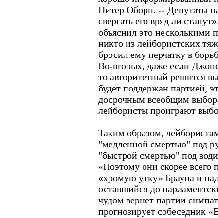
Питер Оборн. -- Депутаты н
свергать его вряд ли станут
объяснил это несколькими 
никто из лейбористских тяж
бросил ему перчатку в борьб
Во-вторых, даже если Джон
то авторитетный решится вы
будет поддержан партией, э
досрочным всеобщим выборам
лейбористы проиграют выбо
Таким образом, лейбориста
"медленной смертью" под р
"быстрой смертью" под води
«Поэтому они скорее всего 
«хромую утку» Брауна и наде
оставшийся до парламентски
чудом вернет партии симпат
прогнозирует собеседник «