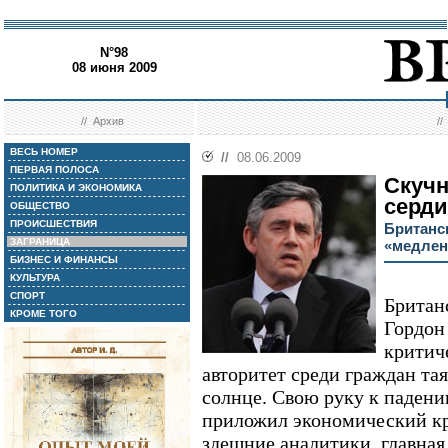
N°98
08 июня 2009
//
Архив
/
ВЕСЬ НОМЕР
//
08.06.2009
ПЕРВАЯ ПОЛОСА
Скучн
ПОЛИТИКА И ЭКОНОМИКА
серд
ОБЩЕСТВО
ПРОИСШЕСТВИЯ
Британс
ЗАГРАНИЦА
«медлен
БИЗНЕС И ФИНАНСЫ
КУЛЬТУРА
СПОРТ
Британ
КРОМЕ ТОГО
Гордон 
критиче
авторитет среди граждан тая
солнце. Свою руку к падени
приложил экономический кр
здешние аналитики, главная