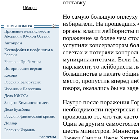
отставку.
Обзоры
Но самую большую оплеуху 
избиратели. На прошедших 
ТЕМЫ НОМЕРА
органы власти лейбористы 
Признание независимости
Абхазии и Южной Осетии
поражение за более чем ст
Автопром
уступили консерваторам бол
Ксенофобия и неофашизм в
советах и потеряли контрол
России
муниципалитетами. Если бы 
Россия и Прибалтика
парламент, то лейбористы л
Исторические версии
большинства в палате общин,
Косово
место, пропустив вперед ли
Россия и Белоруссия
говоря, оказались бы на зад
Израиль и Палестина
Дело ЮКОСа
Наутро после поражения Гор
Защита Химкинского леса
необходимости перетряски п
Дело Бульбова
произошло то, что так част
Россия и финансовый кризис
Один за другим самостоятел
Доллар
шесть министров. Министры
Россия и Израиль
все темы
Джеки Смит и Джон Хаттон 