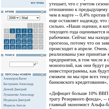
все темы
утешает, что с учетом сезо
отношению к предыдущему 
АРХИВ
чем в марте -- 0,4% против
еще оставляет надежду, что 
сильно. «Наши оценки, в ко
1
2
3
4
5
6
7
8
9
10
текущего года оценивается н
11
12
13
14
15
16
17
рабочими. Сейчас мы находи
18
19
20
21
22
23
24
прогноза, потому что он зави
25
26
27
28
29
30
31
происходит в апреле. Очень 
реализованы уже принятые м
ПОИСК
предприятия, в том числе в
монополий, как они будут р
инвестпрограммы, как будут
ПЕРСОНЫ НОМЕРА
сможем ли мы при всех теку
Алекперов Вагит
банковского кредитования», 
Бастрыкин Александр
Довгий Дмитрий
«Дефицит больше 10% ВВП 
Лукашенко Александр
трату Резервного фонда», --
Медведев Дмитрий
главный экономист Альфа-ба
Меркель Ангела