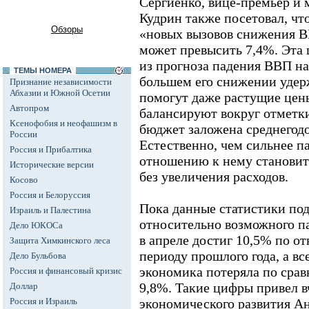
Сергиенко, вице-премьер и
Кудрин также посетовал, чт
Обзоры
«новых вызовов снижения В
может превысить 7,4%. Эта 
из прогноза падения ВВП на 
ТЕМЫ НОМЕРА
большем его снижении удер
Признание независимости
Абхазии и Южной Осетии
помогут даже растущие цены
Автопром
балансируют вокруг отметки 
Ксенофобия и неофашизм в
бюджет заложена среднегодов
России
Естественно, чем сильнее п
Россия и Прибалтика
отношению к нему становит
Исторические версии
без увеличения расходов.
Косово
Россия и Белоруссия
Пока данные статистики по
Израиль и Палестина
относительно возможного п
Дело ЮКОСа
в апреле достиг 10,5% по 
Защита Химкинского леса
периоду прошлого года, а вс
Дело Бульбова
экономика потеряла по срав
Россия и финансовый кризис
9,8%. Такие цифры привел в
Доллар
Россия и Израиль
экономического развития А