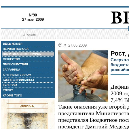
N°90
27 мая 2009
//
Архив
/
ВЕСЬ НОМЕР
//
27.05.2009
ПЕРВАЯ ПОЛОСА
Рост, 
ПОЛИТИКА И ЭКОНОМИКА
Сверхпл
ОБЩЕСТВО
бюджета
ПРОИСШЕСТВИЯ
российс
ЗАГРАНИЦА
КРУПНЫМ ПЛАНОМ
БИЗНЕС И ФИНАНСЫ
КУЛЬТУРА
Дефици
СПОРТ
2009 г
КРОМЕ ТОГО
7,4% В
Такие опасения уже второй 
представители Министерств
представляя Бюджетное посл
президент Дмитрий Медведе