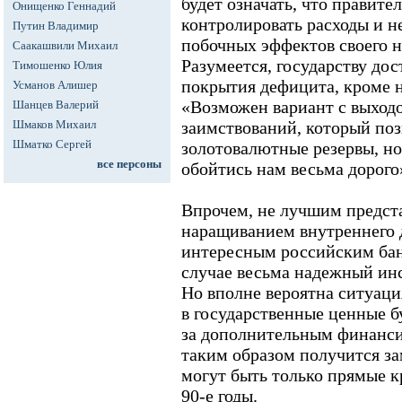
будет означать, что правите
Онищенко Геннадий
контролировать расходы и н
Путин Владимир
побочных эффектов своего 
Саакашвили Михаил
Разумеется, государству до
Тимошенко Юлия
покрытия дефицита, кроме 
Усманов Алишер
«Возможен вариант с выход
Шанцев Валерий
Шмаков Михаил
заимствований, который поз
Шматко Сергей
золотовалютные резервы, но
все персоны
обойтись нам весьма дорого
Впрочем, не лучшим предста
наращиванием внутреннего д
интересным российским ба
случае весьма надежный ин
Но вполне вероятна ситуация
в государственные ценные б
за дополнительным финанси
таким образом получится за
могут быть только прямые 
90-е годы.