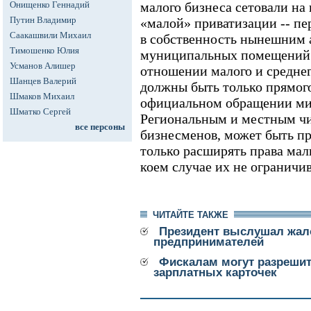
Онищенко Геннадий
малого бизнеса сетовали на
Путин Владимир
«малой» приватизации -- пе
Саакашвили Михаил
в собственность нынешним
Тимошенко Юлия
муниципальных помещений.
Усманов Алишер
отношении малого и средне
Шанцев Валерий
должны быть только прямого 
Шмаков Михаил
официальном обращении ми
Шматко Сергей
Региональным и местным ч
все персоны
бизнесменов, может быть п
только расширять права мал
коем случае их не ограничив
ЧИТАЙТЕ ТАКЖЕ
Президент выслушал жал
предпринимателей
Фискалам могут разрешит
зарплатных карточек