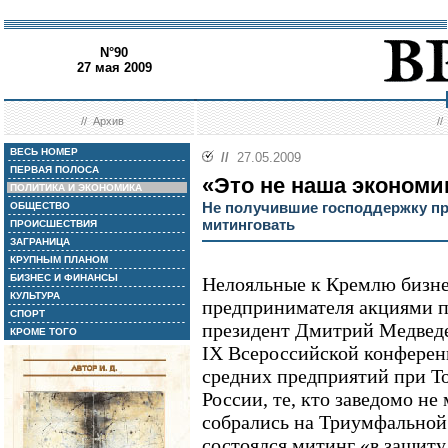
N°90
27 мая 2009
//
Архив
/
ВЕСЬ НОМЕР
//
27.05.2009
ПЕРВАЯ ПОЛОСА
«Это не наша экономи
ПОЛИТИКА И ЭКОНОМИКА
Не получившие господдержку п
ОБЩЕСТВО
митинговать
ПРОИСШЕСТВИЯ
ЗАГРАНИЦА
КРУПНЫМ ПЛАНОМ
БИЗНЕС И ФИНАНСЫ
Нелояльные к Кремлю бизн
КУЛЬТУРА
предпринимателя акциями пр
СПОРТ
президент Дмитрий Медведе
КРОМЕ ТОГО
IX Всероссийской конферен
средних предприятий при Т
России, те, кто заведомо не 
собрались на Триумфальной
состоялся митинг «в защиту