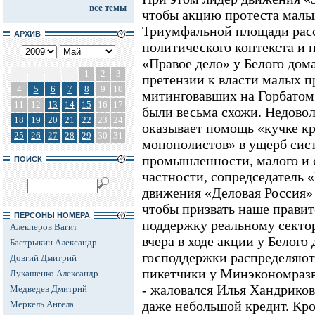
все темы
чтобы акцию протеста малы
Триумфальной площади рас
АРХИВ
политического контекста и 
«Правое дело» у Белого дома
1
2
3
претензии к власти малых 
4
5
6
7
8
9
10
митинговавших на Горбатом
11
12
13
14
15
16
17
были весьма схожи. Недовол
18
19
20
21
22
23
24
оказывает помощь «кучке к
25
26
27
28
29
30
31
монополистов» в ущерб сис
промышленности, малого и с
ПОИСК
частности, сопредседатель «
движения «Деловая Россия» 
чтобы призвать наше правит
ПЕРСОНЫ НОМЕРА
поддержку реальному сектор
Алекперов Вагит
вчера в ходе акции у Белого 
Бастрыкин Александр
господдержки распределяютс
Довгий Дмитрий
пикетчики у Минэкономразв
Лукашенко Александр
- жаловался Илья Хандрико
Медведев Дмитрий
даже небольшой кредит. Кро
Меркель Ангела