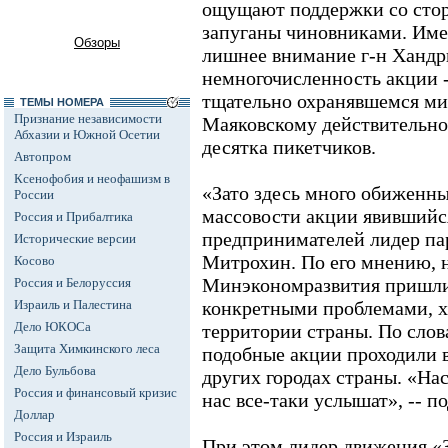
ощущают поддержки со стор
запуганы чиновниками. Име
Обзоры
лишнее внимание г-н Хандр
немногочисленность акции -
тщательно охранявшемся ми
ТЕМЫ НОМЕРА
Признание независимости
Маяковскому действительно 
Абхазии и Южной Осетии
десятка пикетчиков.
Автопром
Ксенофобия и неофашизм в
«Зато здесь много обиженны
России
массовости акции явившийс
Россия и Прибалтика
предпринимателей лидер па
Исторические версии
Митрохин. По его мнению, 
Косово
Минэкономразвития пришли
Россия и Белоруссия
Израиль и Палестина
конкретными проблемами, 
Дело ЮКОСа
территории страны. По слов
Защита Химкинского леса
подобные акции проходили 
Дело Бульбова
других городах страны. «Нас
Россия и финансовый кризис
нас все-таки услышат», -- п
Доллар
Россия и Израиль
При этом лидер движения «З