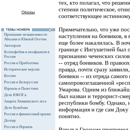
тех, кто полагал, что решен
степени политическое, отн
Обзоры
соответствующее истинному
Примечательно, что уже пос
ТЕМЫ НОМЕРА
Признание независимости
наступления на боевиков, в 
Абхазии и Южной Осетии
еще более накалилась. В ноч
Автопром
границе с Ингушетией был 
Ксенофобия и неофашизм в
признанию чеченских силов
России
-- отряд боевиков. В правоо
Россия и Прибалтика
правда, почти сразу заявили
Исторические версии
боевики -- из отряда самого
Косово
самопровозглашенной «рес
Россия и Белоруссия
Израиль и Палестина
Умарова. Одним из ближайш
Дело ЮКОСа
был назван и террорист-см
Защита Химкинского леса
республики бомбу. Однако, 
Дело Бульбова
информация и где сам Доку 
Россия и финансовый кризис
понятно.
Доллар
Россия и Израиль
Взрыв в Грозном прогремел 