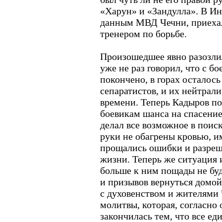
«Харун» и «Зандулла». В Ин
данным МВД Чечни, приехал
тренером по борьбе.
Произошедшее явно разозли
уже не раз говорил, что с б
покончено, в горах осталось
сепаратистов, и их нейтрали
времени. Теперь Кадыров по
боевикам шанса на спасение
делал все возможное в поис
руки не обагрены кровью, и
прощались ошибки и разреш
жизни. Теперь же ситуация 
больше к ним пощады не буд
и призывов вернуться домой,
с духовенством и жителями
молитвы, которая, согласн
закончилась тем, что все е