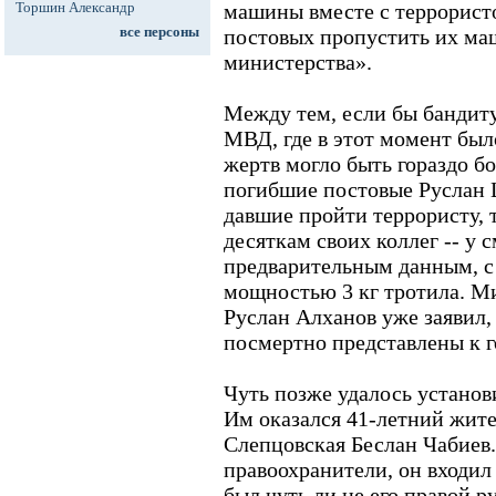
Торшин Александр
машины вместе с террористо
все персоны
постовых пропустить их ма
министерства».
Между тем, если бы бандиту
МВД, где в этот момент был
жертв могло быть гораздо б
погибшие постовые Руслан Ш
давшие пройти террористу,
десяткам своих коллег -- у 
предварительным данным, с
мощностью 3 кг тротила. М
Руслан Алханов уже заявил,
посмертно представлены к 
Чуть позже удалось установ
Им оказался 41-летний жит
Слепцовская Беслан Чабиев.
правоохранители, он входил
был чуть ли не его правой 