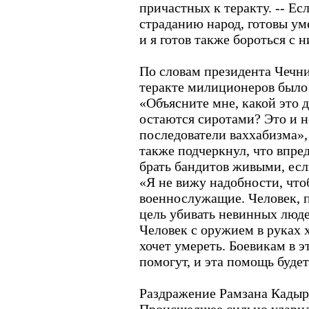
причастных к теракту. -- Е
страданию народ, готовы уме
и я готов также бороться с 
По словам президента Чечни
теракте милиционеров было 
«Объясните мне, какой это д
остаются сиротами? Это и н
последователи ваххабизма», 
также подчеркнул, что впред
брать бандитов живыми, есл
«Я не вижу надобности, чт
военнослужащие. Человек, 
цель убивать невинных люд
Человек с оружием в руках х
хочет умереть. Боевикам в э
помогут, и эта помощь буде
Раздражение Рамзана Кадыр