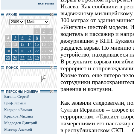
все темы
Исаева. Как сообщили в ре
выдвижному милицейскому п
АРХИВ
300 метрах от здания минис
«Жигули» шестой модели. И
1
2
3
водитель и пассажир и напр
4
5
6
7
8
9
10
дежурившим у КПП. Букваль
11
12
13
14
15
16
17
раздался взрыв. По мнению 
18
19
20
21
22
23
24
устройство, находившееся н
25
26
27
28
29
30
31
В результате взрыва погибл
террорист и сопровождавший
ПОИСК
Кроме того, еще пятеро чело
сотрудники правоохранител
ранения и контузии.
ПЕРСОНЫ НОМЕРА
Багапш Сергей
Как заявили следователи, п
Греф Герман
Султан Исраилов -- скорее в
Кадыров Рамзан
террористам. «Таксист скоре
Краснов Михаил
намерениями его пассажир 
Медведев Дмитрий
в республиканском СКП. -- 
Миллер Алексей