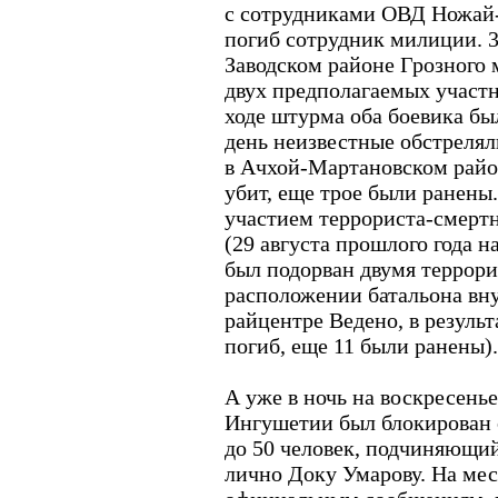
с сотрудниками ОВД Ножай
погиб сотрудник милиции. 3
Заводском районе Грозного
двух предполагаемых участ
ходе штурма оба боевика б
день неизвестные обстреля
в Ачхой-Мартановском райо
убит, еще трое были ранены.
участием террориста-смертн
(29 августа прошлого года 
был подорван двумя террор
расположении батальона вн
райцентре Ведено, в резуль
погиб, еще 11 были ранены).
А уже в ночь на воскресенье
Ингушетии был блокирован 
до 50 человек, подчиняющий
лично Доку Умарову. На мес