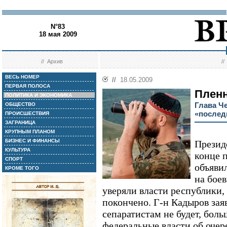
N°83
18 мая 2009
//
Архив
/
ВЕСЬ НОМЕР
//
18.05.2009
ПЕРВАЯ ПОЛОСА
Пленн
ПОЛИТИКА И ЭКОНОМИКА
Глава Ч
ОБЩЕСТВО
«послед
ПРОИСШЕСТВИЯ
ЗАГРАНИЦА
КРУПНЫМ ПЛАНОМ
БИЗНЕС И ФИНАНСЫ
Презид
КУЛЬТУРА
конце 
СПОРТ
объяви
КРОМЕ ТОГО
на боев
уверяли власти республики,
покончено. Г-н Кадыров зая
сепаратистам не будет, боль
федеральные власти об очер