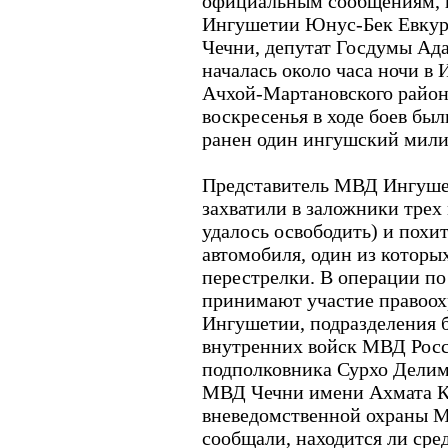
официальным сообщениям, 
Ингушетии Юнус-Бек Евкуро
Чечни, депутат Госдумы Ад
началась около часа ночи в
Ачхой-Мартановского район
воскресенья в ходе боев бы
ранен один ингушский мили
Представитель МВД Ингушет
захватили в заложники трех
удалось освободить) и похит
автомобиля, один из которых
перестрелки. В операции п
принимают участие правоох
Ингушетии, подразделения 
внутренних войск МВД Рос
подполковника Сурхо Делим
МВД Чечни имени Ахмата К
вневедомственной охраны 
сообщали, находится ли ср