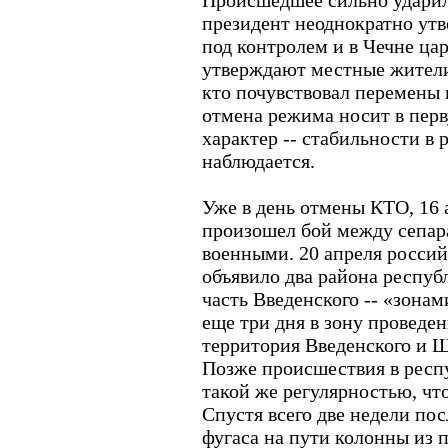
Происшедшее сильно ударило
президент неоднократно ут
под контролем и в Чечне цар
утверждают местные жители
кто почувствовал перемены 
отмена режима носит в пер
характер -- стабильности в 
наблюдается.
Уже в день отмены КТО, 16 
произошел бой между сепар
военными. 20 апреля росси
объявило два района респуб
часть Введенского -- «зона
еще три дня в зону проведе
территория Введенского и Ш
Позже происшествия в респу
такой же регулярностью, чт
Спустя всего две недели по
фугаса на пути колонны из 