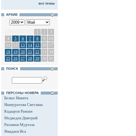
все темы
АРХИВ
1
2
3
4
5
6
7
8
9
10
11
12
13
14
15
16
17
18
19
20
21
22
23
24
25
26
27
28
29
30
31
ПОИСК
ПЕРСОНЫ НОМЕРА
Белых Никита
Ишмуратова Светлана
Кадыров Рамзан
Медведев Дмитрий
Рахимов Муртаза
Ямадаев Иса