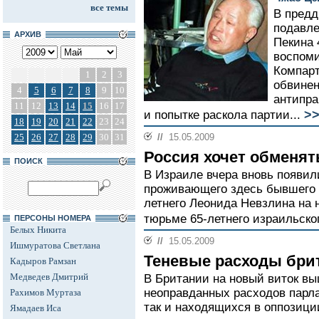
все темы
В предд
подавле
АРХИВ
Пекина 
воспоми
Компарт
1
2
3
обвинен
4
5
6
7
8
9
10
антипр
11
12
13
14
15
16
17
>
и попытке раскола партии...
18
19
20
21
22
23
24
25
26
27
28
29
30
31
//
15.05.2009
Россия хочет обменят
ПОИСК
В Израиле вчера вновь появи
проживающего здесь бывшего р
летнего Леонида Невзлина на 
тюрьме 65-летнего израильско
ПЕРСОНЫ НОМЕРА
Белых Никита
//
15.05.2009
Ишмуратова Светлана
Теневые расходы бри
Кадыров Рамзан
Медведев Дмитрий
В Британии на новый виток вы
неоправданных расходов парла
Рахимов Муртаза
так и находящихся в оппозиции
Ямадаев Иса