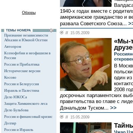
Валдаса
1940-х годах вместе с родите
Обзоры
американское гражданство и в
>
развала Советского Союза...
ТЕМЫ НОМЕРА
//
15.05.2009
Признание независимости
«Мы-
Абхазии и Южной Осетии
друзе
Автопром
Ксенофобия и неофашизм в
Россиян
России
открове
Россия и Прибалтика
В Москв
Исторические версии
польски
один из
Косово
контакт
Россия и Белоруссия
2008 го
Израиль и Палестина
досрочных парламентских выб
Дело ЮКОСа
правительства во главе с ли
Защита Химкинского леса
>>
Дональдом Туском...
Дело Бульбова
Россия и финансовый кризис
//
15.05.2009
Доллар
Тайны
Россия и Израиль
Чжао Цз