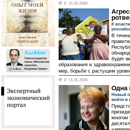
//
15.05.2009
Агре
ротве
К власт
российс
В течен
правит
Республ
обнарод
будет в
образования и здравоохранен
мер, борьбе с растущим уровн
//
15.05.2009
Одна 
Новый п
войти в
Предсто
президе
многом 
десятил
«америк