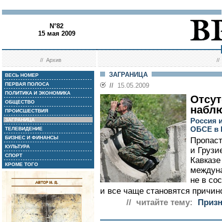
N°82
15 мая 2009
//
Архив
/
ЗАГРАНИЦА
ВЕСЬ НОМЕР
ПЕРВАЯ ПОЛОСА
//
15.05.2009
ПОЛИТИКА И ЭКОНОМИКА
Отсут
ОБЩЕСТВО
набл
ПРОИСШЕСТВИЯ
Россия 
ЗАГРАНИЦА
ОБСЕ в 
ТЕЛЕВИДЕНИЕ
БИЗНЕС И ФИНАНСЫ
Пропаст
КУЛЬТУРА
и Грузи
СПОРТ
Кавказе
КРОМЕ ТОГО
междуна
не в со
и все чаще становятся причин
// читайте тему:
Призн