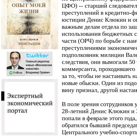
ЦФО) -- старший следовател
преступлений в кредитно-ф
юстиции Денис Клюкин и о
важным делам отдела по защ
использования бюджетных с
части (ОРЧ) по борьбе с на
преступлениями экономиче
подполковник милиции Вале
следствия, они вымогали 50 т
коммерсанта, проходившего 
за то, чтобы не настаивать н
новые обыски. Один из под
вину признал, другой настаи
В поле зрения сотрудников
28-летний Денис Клюкин и 
попали в феврале этого года
обратился бывший председа
Центрального учебно-спорт