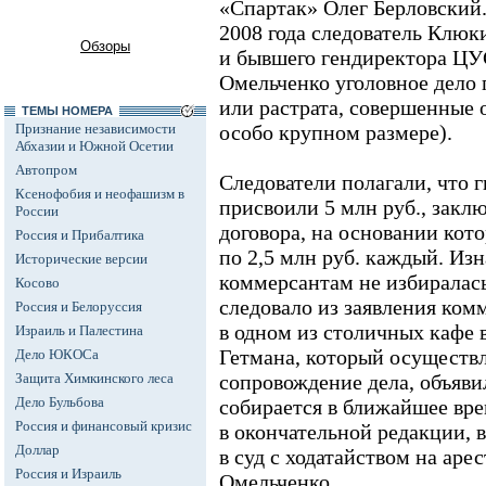
«Спартак» Олег Берловский. 
2008 года следователь Клюк
Обзоры
и бывшего гендиректора Ц
Омельченко уголовное дело 
или растрата, совершенные 
ТЕМЫ НОМЕРА
Признание независимости
особо крупном размере).
Абхазии и Южной Осетии
Автопром
Следователи полагали, что г
Ксенофобия и неофашизм в
присвоили 5 млн руб., закл
России
договора, на основании кот
Россия и Прибалтика
по 2,5 млн руб. каждый. Из
Исторические версии
коммерсантам не избиралась.
Косово
следовало из заявления ком
Россия и Белоруссия
в одном из столичных кафе
Израиль и Палестина
Гетмана, который осуществ
Дело ЮКОСа
Защита Химкинского леса
сопровождение дела, объявил
Дело Бульбова
собирается в ближайшее вре
Россия и финансовый кризис
в окончательной редакции, в
Доллар
в суд с ходатайством на арес
Россия и Израиль
Омельченко.