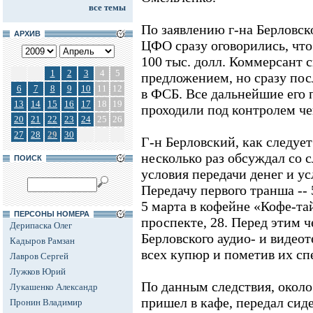
все темы
По заявлению г-на Берловс
АРХИВ
ЦФО сразу оговорились, что
100 тыс. долл. Коммерсант с
1
2
3
4
5
предложением, но сразу пос
6
7
8
9
10
11
12
в ФСБ. Все дальнейшие его
13
14
15
16
17
18
19
проходили под контролем че
20
21
22
23
24
25
26
27
28
29
30
Г-н Берловский, как следует
несколько раз обсуждал со 
ПОИСК
условия передачи денег и ус
Передачу первого транша -- 5
5 марта в кофейне «Кофе-т
ПЕРСОНЫ НОМЕРА
проспекте, 28. Перед этим 
Дерипаска Олег
Берловского аудио- и видео
Кадыров Рамзан
всех купюр и пометив их сп
Лавров Сергей
Лужков Юрий
По данным следствия, около
Лукашенко Александр
пришел в кафе, передал сид
Пронин Владимир