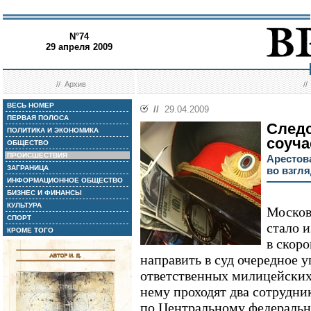
N°74
29 апреля 2009
//
Архив
/
ВЕСЬ НОМЕР
//
29.04.2009
ПЕРВАЯ ПОЛОСА
Следс
ПОЛИТИКА И ЭКОНОМИКА
соуча
ОБЩЕСТВО
ПРОИСШЕСТВИЯ
Арестов
ЗАГРАНИЦА
во взгл
ИНФОРМАЦИОННОЕ ОБЩЕСТВО
БИЗНЕС И ФИНАНСЫ
КУЛЬТУРА
Москов
СПОРТ
стало 
КРОМЕ ТОГО
в скор
направить в суд очередное 
ответственных милицейски
нему проходят два сотрудн
по Центральному федераль