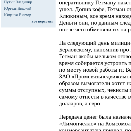
оперативнику Гетману пакет
Путин Владимир
ушел. Допив кофе, Гетман от
Юргель Николай
Ющенко Виктор
Клюкиным, все время находя
все персоны
Деньги они, по данным след
после чего обменяли их на р
На следующий день милицио
Берловскому, напомнив про 
Гетман якобы мельком огово
время собирается устроить 
по месту новой работы гг. Б
ЗАО «Промсвязьнедвижимост
образом вымогатели хотят н
суммы отступных, чекисты 
самому отнести в качестве в
долларов, а евро.
Передача денег была назначе
«Лимончелло» на Комсомоль
коммерсант туда пришел, по