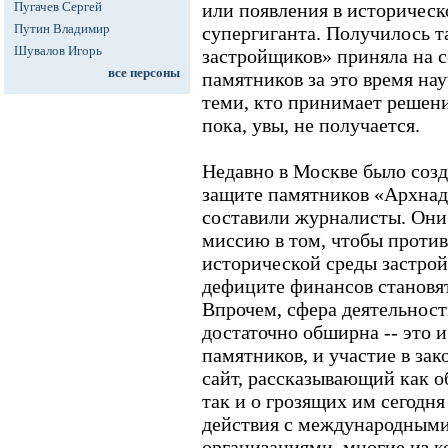
Пугачев Сергей
или появления в историческ
Путин Владимир
супергиганта. Получилось т
Шувалов Игорь
застройщиков» приняла на с
все персоны
памятников за это время на
теми, кто принимает решени
пока, увы, не получается.
Недавно в Москве было соз
защите памятников «Архнадз
составили журналисты. Они
миссию в том, чтобы проти
исторической среды застро
дефиците финансов становят
Впрочем, сфера деятельност
достаточно обширна -- это 
памятников, и участие в зак
сайт, рассказывающий как о
так и о грозящих им сегодн
действия с международным
организациями, многие из 