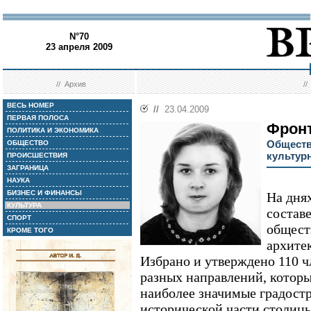
N°70
23 апреля 2009
//
Архив
/
ВЕСЬ НОМЕР
//
23.04.2009
ПЕРВАЯ ПОЛОСА
Фрон
ПОЛИТИКА И ЭКОНОМИКА
Обществ
ОБЩЕСТВО
культур
ПРОИСШЕСТВИЯ
ЗАГРАНИЦА
НАУКА
БИЗНЕС И ФИНАНСЫ
На дня
КУЛЬТУРА
состав
СПОРТ
общест
КРОМЕ ТОГО
архите
Избрано и утверждено 110 ч
разных направлений, которы
наиболее значимые градост
исторической части столицы