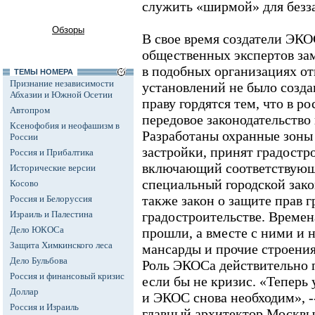
служить «ширмой» для безз
Обзоры
В свое время создатели ЭКОС
общественных экспертов за
в подобных организациях отп
ТЕМЫ НОМЕРА
Признание независимости
установлений не было созда
Абхазии и Южной Осетии
праву гордятся тем, что в р
Автопром
передовое законодательство
Ксенофобия и неофашизм в
Разработаны охранные зоны
России
застройки, принят градостр
Россия и Прибалтика
включающий соответствующи
Исторические версии
специальный городской зако
Косово
также закон о защите прав 
Россия и Белоруссия
Израиль и Палестина
градостроительстве. Времен
Дело ЮКОСа
прошли, а вместе с ними и 
Защита Химкинского леса
мансарды и прочие строения
Дело Бульбова
Роль ЭКОСа действительно п
Россия и финансовый кризис
если бы не кризис. «Теперь 
Доллар
и ЭКОС снова необходим», -
Россия и Израиль
главный архитектор Москвы