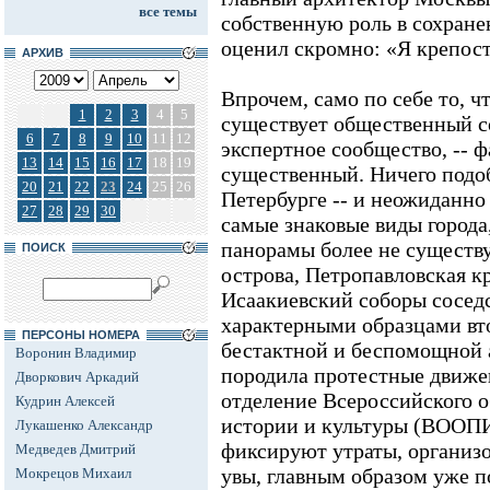
все темы
собственную роль в сохране
оценил скромно: «Я крепост
АРХИВ
Впрочем, само по себе то, 
1
2
3
4
5
существует общественный с
6
7
8
9
10
11
12
экспертное сообщество, -- 
13
14
15
16
17
18
19
существенный. Ничего подоб
20
21
22
23
24
25
26
Петербурге -- и неожиданно
27
28
29
30
самые знаковые виды города
панорамы более не существу
ПОИСК
острова, Петропавловская к
Исаакиевский соборы соседс
характерными образцами вт
ПЕРСОНЫ НОМЕРА
бестактной и беспомощной 
Воронин Владимир
породила протестные движен
Дворкович Аркадий
отделение Всероссийского 
Кудрин Алексей
истории и культуры (ВООПИ
Лукашенко Александр
фиксируют утраты, организо
Медведев Дмитрий
увы, главным образом уже п
Мокрецов Михаил