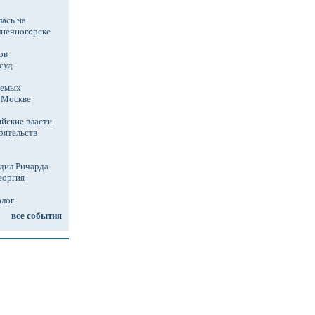
ась на
лнечногорске
ов
суд
аемых
в Москве
йские власти
оятельств
дил Ричарда
еоргия
алог
все события