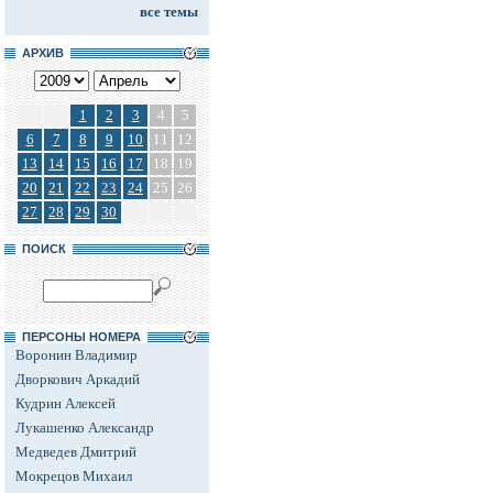
все темы
АРХИВ
1
2
3
4
5
6
7
8
9
10
11
12
13
14
15
16
17
18
19
20
21
22
23
24
25
26
27
28
29
30
ПОИСК
ПЕРСОНЫ НОМЕРА
Воронин Владимир
Дворкович Аркадий
Кудрин Алексей
Лукашенко Александр
Медведев Дмитрий
Мокрецов Михаил