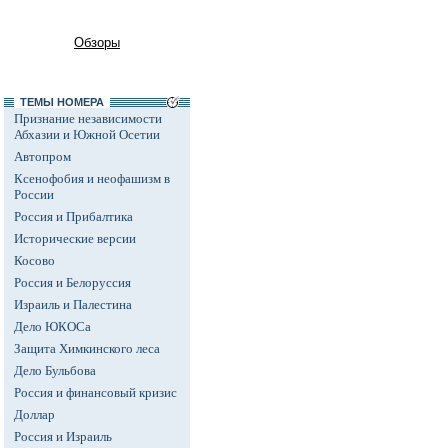
Обзоры
ТЕМЫ НОМЕРА
Признание независимости
Абхазии и Южной Осетии
Автопром
Ксенофобия и неофашизм в
России
Россия и Прибалтика
Исторические версии
Косово
Россия и Белоруссия
Израиль и Палестина
Дело ЮКОСа
Защита Химкинского леса
Дело Бульбова
Россия и финансовый кризис
Доллар
Россия и Израиль