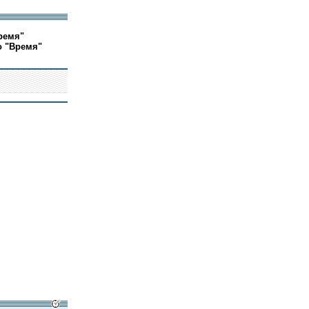
ремя"
о "Время"