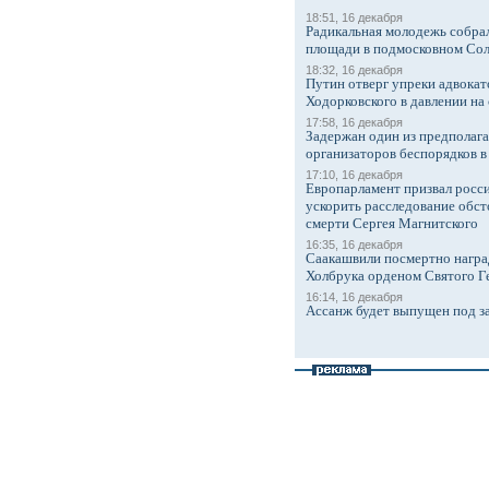
18:51, 16 декабря
Радикальная молодежь собрал
площади в подмосковном Со
18:32, 16 декабря
Путин отверг упреки адвокат
Ходорковского в давлении на 
17:58, 16 декабря
Задержан один из предполаг
организаторов беспорядков 
17:10, 16 декабря
Европарламент призвал росси
ускорить расследование обст
смерти Сергея Магнитского
16:35, 16 декабря
Саакашвили посмертно награ
Холбрука орденом Святого Г
16:14, 16 декабря
Ассанж будет выпущен под з