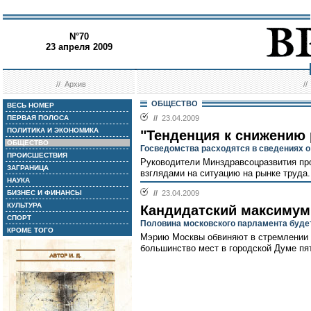
N°70
23 апреля 2009
//
Архив
/
ОБЩЕСТВО
ВЕСЬ НОМЕР
ПЕРВАЯ ПОЛОСА
//
23.04.2009
ПОЛИТИКА И ЭКОНОМИКА
"Тенденция к снижению 
ОБЩЕСТВО
Госведомства расходятся в сведениях о
ПРОИСШЕСТВИЯ
Руководители Минздравсоцразвития п
ЗАГРАНИЦА
взглядами на ситуацию на рынке труда.
НАУКА
БИЗНЕС И ФИНАНСЫ
//
23.04.2009
КУЛЬТУРА
Кандидатский максимум
СПОРТ
Половина московского парламента буде
КРОМЕ ТОГО
Мэрию Москвы обвиняют в стремлении 
большинство мест в городской Думе пят