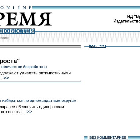
ИД "В
Издательств
/
поиск
роста"
 количестве безработных
родолжают удивлять оптимистичными
>>
..
т избираться по одномандатным округам
заранее обеспечить единороссам
>>
ого созыва...
БЕЗ КОМMЕНТАРИЕВ