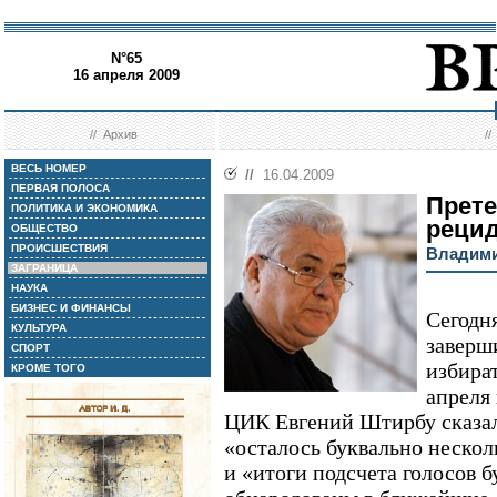
N°65
16 апреля 2009
//
Архив
/
ВЕСЬ НОМЕР
//
16.04.2009
ПЕРВАЯ ПОЛОСА
Прете
ПОЛИТИКА И ЭКОНОМИКА
реци
ОБЩЕСТВО
ПРОИСШЕСТВИЯ
Владими
ЗАГРАНИЦА
НАУКА
БИЗНЕС И ФИНАНСЫ
Сегодн
КУЛЬТУРА
заверш
СПОРТ
избира
КРОМЕ ТОГО
апреля 
ЦИК Евгений Штирбу сказал
«осталось буквально нескол
и «итоги подсчета голосов бу