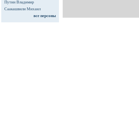
Путин Владимир
Саакашвили Михаил
все персоны