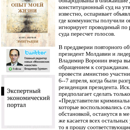
обнародованы в ближайшие д
конституционный суд на ут
известно, оспаривает объяв
где коммунисты получили ок
игнорирует проводимый по
суда пересчет голосов.
В преддверии повторного об
президент Молдавии и лиде
Владимир Воронин вчера вы
обращением к согражданам. 
провести амнистию участни
6--7 апреля, когда были раз
резиденция президента. Ис
предполагает сделать тольк
«Представители криминальн
которые воспользовались с
обстановкой, останутся в м
же касается всех остальных
то я прошу соответствующи