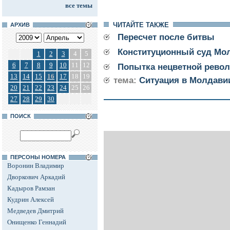
все темы
ЧИТАЙТЕ ТАКЖЕ
АРХИВ
Пересчет после битвы
Конституционный суд Мо
1
2
3
4
5
6
7
8
9
10
11
12
Попытка нецветной рево
13
14
15
16
17
18
19
тема:
Ситуация в Молдави
20
21
22
23
24
25
26
27
28
29
30
ПОИСК
ПЕРСОНЫ НОМЕРА
Воронин Владимир
Дворкович Аркадий
Кадыров Рамзан
Кудрин Алексей
Медведев Дмитрий
Онищенко Геннадий