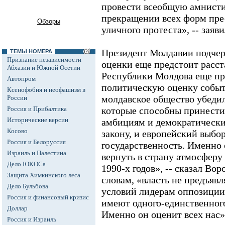
провести всеобщую амнисти
прекращении всех форм пре
Обзоры
уличного протеста», -- заяв
Президент Молдавии подчер
ТЕМЫ НОМЕРА
Признание независимости
оценки еще предстоит расст
Абхазии и Южной Осетии
Республики Молдова еще пр
Автопром
политическую оценку событ
Ксенофобия и неофашизм в
молдавское общество убедил
России
Россия и Прибалтика
которые способны принести
Исторические версии
амбициям и демократически
Косово
закону, и европейский выбо
Россия и Белоруссия
государственность. Именно 
Израиль и Палестина
вернуть в страну атмосферу 
Дело ЮКОСа
1990-х годов», -- сказал Вор
Защита Химкинского леса
словам, «власть не предъявл
Дело Бульбова
условий лидерам оппозици
Россия и финансовый кризис
имеют одного-единственного
Доллар
Именно он оценит всех нас»
Россия и Израиль