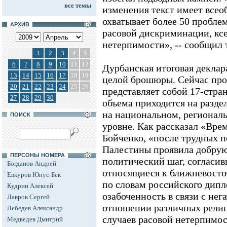
все темы
изменения текст имеет все
охватывает более 50 пробле
АРХИВ
расовой дискриминации, кс
нетерпимости», -- сообщил
1
2
3
4
5
6
7
8
9
10
11
12
Дурбанская итоговая деклар
13
14
15
16
17
18
19
целой брошюры. Сейчас про
20
21
22
23
24
25
26
представляет собой 17-стра
27
28
29
30
объема приходится на разд
на национальном, регионал
ПОИСК
уровне. Как рассказал «Вр
Бойченко, «после трудных п
Палестины проявила добрую
ПЕРСОНЫ НОМЕРА
политический шаг, согласив
Богданов Андрей
относящиеся к ближневосто
Евкуров Юнус-Бек
по словам российского дипл
Кудрин Алексей
озабоченность в связи с не
Лавров Сергей
отношении различных религ
Лебедев Александр
случаев расовой нетерпимос
Медведев Дмитрий