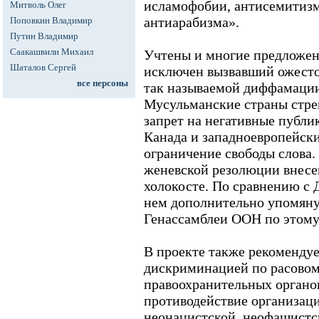
исламофобии, антисемитизм
Митволь Олег
антиарабизма».
Поповкин Владимир
Путин Владимир
Саакашвили Михаил
Учтены и многие предложени
Шаталов Сергей
исключен вызвавший ожесто
все персоны
так называемой диффамации
Мусульманские страны стре
запрет на негативные публ
Канада и западноевропейски
ограничение свободы слова.
женевской резолюции внесе
холокосте. По сравнению с 
нем дополнительно упомяну
Генассамблеи ООН по этому
В проекте также рекомендуе
дискриминацией по расовом
правоохранительных органов
противодействие организац
неонацистской, неофашистс