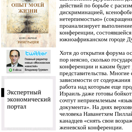
действий по борьбе с расиз
дискриминацией, ксенофоби
нетерпимостью» (сокращенн
проанализирует выполнени
конференции, состоявшейся 
южноафриканском городе Д
Хотя до открытия форума ос
пор неясно, сколько государ
конференции и каким будет 
представительства. Многие 
зависимости от содержания 
работа над которым еще пр
Израиль даже готовы бойко
сочтут неприемлемым «язык
документа». На днях верхо
человека Наванетхем Пилла
канадцев «снять свои возра
женевской конференции.