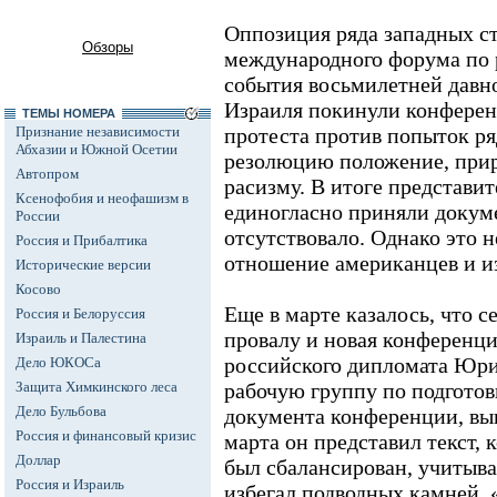
Оппозиция ряда западных с
Обзоры
международного форума по 
события восьмилетней давн
Израиля покинули конферен
ТЕМЫ НОМЕРА
Признание независимости
протеста против попыток ря
Абхазии и Южной Осетии
резолюцию положение, при
Автопром
расизму. В итоге представит
Ксенофобия и неофашизм в
единогласно приняли докуме
России
отсутствовало. Однако это 
Россия и Прибалтика
отношение американцев и и
Исторические версии
Косово
Еще в марте казалось, что с
Россия и Белоруссия
провалу и новая конференци
Израиль и Палестина
российского дипломата Юри
Дело ЮКОСа
Защита Химкинского леса
рабочую группу по подготов
Дело Бульбова
документа конференции, выв
Россия и финансовый кризис
марта он представил текст,
Доллар
был сбалансирован, учитыва
Россия и Израиль
избегал подводных камней.