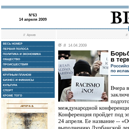
N°63
14 апреля 2009
//
Архив
/
ВЕСЬ НОМЕР
//
14.04.2009
ПЕРВАЯ ПОЛОСА
Борьб
ПОЛИТИКА И ЭКОНОМИКА
в те
ОБЩЕСТВО
ПРОИСШЕСТВИЯ
Российс
ЗАГРАНИЦА
по исла
КРУПНЫМ ПЛАНОМ
БИЗНЕС И ФИНАНСЫ
КУЛЬТУРА
Вчера 
СПОРТ
заключ
КРОМЕ ТОГО
подгот
международной конференции
Конференция пройдет под э
24 апреля. Ее название -- «
выполнению Дурбанской де