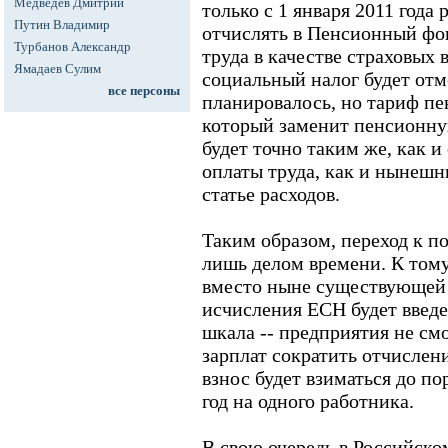
Медведев Дмитрий
только с 1 января 2011 года
Путин Владимир
отчислять в Пенсионный фо
Турбанов Александр
труда в качестве страховых 
Ямадаев Сулим
социальный налог будет отме
все персоны
планировалось, но тариф пе
который заменит пенсионную
будет точно таким же, как и
оплаты труда, как и нынешн
статье расходов.
Таким образом, переход к п
лишь делом времени. К тому
вместо ныне существующей
исчисления ЕСН будет введе
шкала -- предприятия не смо
зарплат сократить отчислен
взнос будет взиматься до пор
год на одного работника.
В свою очередь в Российск