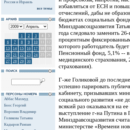
Россия и Израиль
избавляться от ЕСН и повыш
все темы
отчислений, дабы не образ
бюджетах социальных фондо
АРХИВ
Минздравсоцразвития Татьян
года следовало заменить 26
1
2
3
4
5
процентным фиксированным
6
7
8
9
10
11
12
которого работодатель будет
13
14
15
16
17
18
19
Пенсионный фонд, 5,1% -- в
20
21
22
23
24
25
26
медицинского страхования, 
27
28
29
30
страхования).
ПОИСК
Г-же Голиковой до последне
успешно парировать публич
кабинету, призывавших мин
ПЕРСОНЫ НОМЕРА
социального развития «не до
Аббас Махмуд
Боос Георгий
всякий раз оказывался на ее
Воронин Владимир
выступление г-на Путина в 
Голикова Татьяна
Минздравсоцразвития считаю
Кадыров Рамзан
министерстве «Времени нов