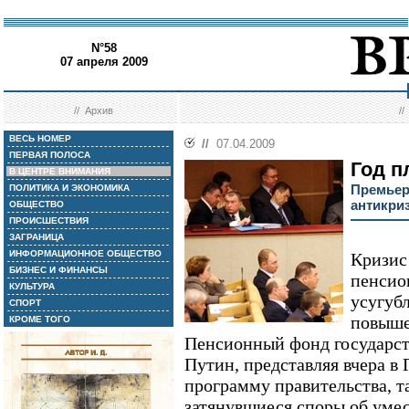
N°58
07 апреля 2009
//
Архив
/
ВЕСЬ НОМЕР
//
07.04.2009
ПЕРВАЯ ПОЛОСА
Год п
В ЦЕНТРЕ ВНИМАНИЯ
Премьер
ПОЛИТИКА И ЭКОНОМИКА
антикри
ОБЩЕСТВО
ПРОИСШЕСТВИЯ
ЗАГРАНИЦА
ИНФОРМАЦИОННОЕ ОБЩЕСТВО
Кризис
БИЗНЕС И ФИНАНСЫ
пенсио
КУЛЬТУРА
усугуб
СПОРТ
повыше
КРОМЕ ТОГО
Пенсионный фонд государст
Путин, представляя вчера в
программу правительства, 
затянувшиеся споры об умес