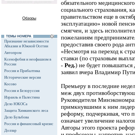
обязательного медицинского
социального страхования, к
правительством еще в октябр
Обзоры
эксплуатацию» новой пенси
смягчен, и здесь исполните
пожеланиям предпринимател
ТЕМЫ НОМЕРА
Признание независимости
предоставив своего рода ан
Абхазии и Южной Осетии
«Несмотря на переход к ст
Автопром
ставки (по страховым выпла
Ксенофобия и неофашизм в
России
-
Ред.
) не будет повышаться д
Россия и Прибалтика
заявил вчера Владимир Пути
Исторические версии
Косово
Премьеру в последние недел
Россия и Белоруссия
меж двух противоборствующ
Израиль и Палестина
Руководители Минэкономра
Дело ЮКОСа
примкнувшими к ним лидер
Защита Химкинского леса
реформу, подчеркивая, что 
Дело Бульбова
означает увеличение налого
Россия и финансовый кризис
Авторы этого проекта рефо
Доллар
и профсоюзы, напротив, нас