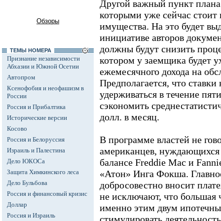
Другой важный пункт плана 
которыми уже сейчас стоит
Обзоры
имущества. На это будет вы
инициативе авторов докуме
должны будут снизить проце
ТЕМЫ НОМЕРА
Признание независимости
котором у заемщика будет у
Абхазии и Южной Осетии
ежемесячного дохода на обс
Автопром
Предполагается, что ставки
Ксенофобия и неофашизм в
удерживаться в течение пяти
России
сэкономить среднестатисти
Россия и Прибалтика
долл. в месяц.
Исторические версии
Косово
В программе властей не гов
Россия и Белоруссия
американцев, нуждающихся 
Израиль и Палестина
балансе Freddie Mac и Fann
Дело ЮКОСа
Защита Химкинского леса
«Атон» Инга Фокша. Главное 
Дело Бульбова
добросовестно вносит плат
Россия и финансовый кризис
не исключают, что большая 
Доллар
именно этим двум ипотечны
Россия и Израиль
стимулировать деятельность