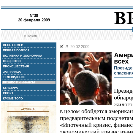
N°30
20 февраля 2009
//
Архив
/
ВЕСЬ НОМЕР
//
20.02.2009
ПЕРВАЯ ПОЛОСА
Амери
ПОЛИТИКА И ЭКОНОМИКА
всех
ОБЩЕСТВО
ПРОИСШЕСТВИЯ
Президе
ЗАГРАНИЦА
спасени
ТЕЛЕВИДЕНИЕ
БИЗНЕС И ФИНАНСЫ
КУЛЬТУРА
Презид
СПОРТ
обнаро
КРОМЕ ТОГО
жилого
в целом обойдется американ
предварительным подсчетам,
«Ипотечный кризис, финанс
экономический кризис взаим