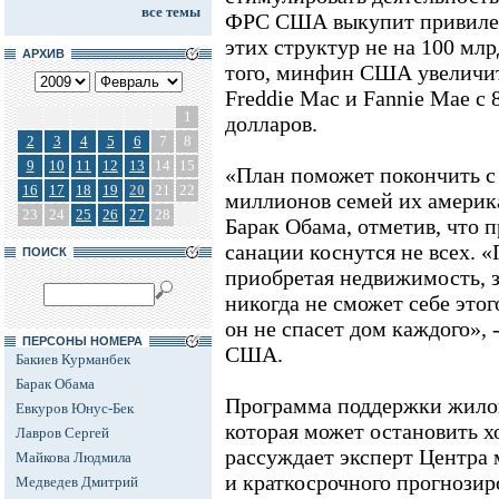
все темы
ФРС США выкупит привилег
этих структур не на 100 млр
АРХИВ
того, минфин США увеличит
Freddie Mac и Fannie Mae с 
1
долларов.
2
3
4
5
6
7
8
9
10
11
12
13
14
15
«План поможет покончить с 
16
17
18
19
20
21
22
миллионов семей их америка
23
24
25
26
27
28
Барак Обама, отметив, что
санации коснутся не всех. «
ПОИСК
приобретая недвижимость, зн
никогда не сможет себе это
он не спасет дом каждого», 
ПЕРСОНЫ НОМЕРА
США.
Бакиев Курманбек
Барак Обама
Программа поддержки жилог
Евкуров Юнус-Бек
которая может остановить х
Лавров Сергей
рассуждает эксперт Центра
Майкова Людмила
и краткосрочного прогнози
Медведев Дмитрий