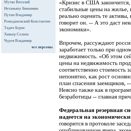
«Кризис в США закончится, 
Мутко Виталий
стабильные цены на жилье, 
Нетаньяху Биньямин
Путин Владимир
реально оценить те активы, 
Ромодановский Константин
говорит он. -- А это даст не
Тадич Борис
экономики».
Хавьер Солана
Чуров Владимир
Впрочем, рассуждают росси
все персоны
заработает только при одном
недвижимость. «Об этом сей
цены на недвижимость прод
соответственно стоимость за
непонятно, как рост основн
план спасения заемщиков, --
Неясно также как в програм
безработицы -- главная при
Федеральная резервная с
надеется на экономический
говорится в протоколе засед
опубликованном вчера, экон