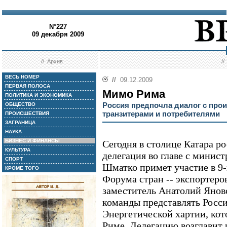
N°227
09 декабря 2009
//
Архив
/
ВЕСЬ НОМЕР
//
09.12.2009
ПЕРВАЯ ПОЛОСА
Мимо Рима
ПОЛИТИКА И ЭКОНОМИКА
Россия предпочла диалог с про
ОБЩЕСТВО
транзитерами и потребителями
ПРОИСШЕСТВИЯ
ЗАГРАНИЦА
НАУКА
БИЗНЕС И ФИНАНСЫ
Сегодня в столице Катара р
КУЛЬТУРА
делегация во главе с минис
СПОРТ
Шматко примет участие в 9-
КРОМЕ ТОГО
Форума стран -- экспортеров
заместитель Анатолий Яновс
команды представлять Росс
Энергетической хартии, кот
Риме. Делегацию возглавит 