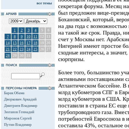
все темы
секретаря форума. Месяц на
был предложен вице-презид
АРХИВ
Бохановский, который, вероя
на два года с возможность
1
2
3
4
5
6
на такой же срок. Правда, н
7
8
9
10
11
12
13
счет у Москвы нет. Арабски
14
15
16
17
18
19
20
Нигерией имеют простое бо
21
22
23
24
25
26
27
сходные интересы, а значит
28
29
30
31
сюрпризы.
ПОИСК
Более того, большинство у
активными поставщиками сж
Атлантическом бассейне. В 
ПЕРСОНЫ НОМЕРА
млрд кубометров СПГ в Евро
Барак Обама
млрд кубометров в США. Кр
Дворкович Аркадий
поставили в страны ЕС еще 
Дмитриев Владимир
трубопроводного газа. Вмес
Зюганов Геннадий
потребностей Евросоюза в и
Миронов Сергей
составила 43%, остальное о
Путин Владимир