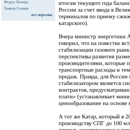
Федун Леонид
итогам текущего года баланс
Хавьер Солана
России за счет ввода в Вел
все персоны
терминалов по приему сжиж
катарского).
Вчера министр энергетики
говорил, что на повестке вст
стабилизации газового рынк
перспективы развития разм
производителями, которые п
транспортные расходы и те
продаж. Правда, для России
стабилизатором является си
контрактов, предусматрива
плати» (устанавливает мин
ценообразование на основе 
А тот же Катар, который в 
производству СПГ до 100 мл
очередь заинтересован в пе