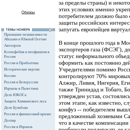
за пределы страны) и некот
этих условиях именно укре
Обзоры
потребителем должно было 
защиты российских интересо
запугать европейцев виртуа
ТЕМЫ НОМЕРА
Признание независимости
Абхазии и Южной Осетии
В конце прошлого года в Мо
Автопром
экспортеров газа (ФСЭГ), д
Ксенофобия и неофашизм в
статус неформального объе
России
оформить как постоянно д
Россия и Прибалтика
Учредителями помимо Росси
Исторические версии
контролируют 70% мировых 
Косово
Алжир, Ливия, Нигерия, Еги
Россия и Белоруссия
Израиль и Палестина
также Тринидад и Тобаго, Б
Дело ЮКОСа
утвержден устав, состоялис
Защита Химкинского леса
этом этапе, как известно, 
Дело Бульбова
конфуз -- победителем вышла
Россия и финансовый кризис
предложенный хозяевами Сан
Доллар
что в качестве компенсации
Россия и Израиль
пообещали поддержать ее ка