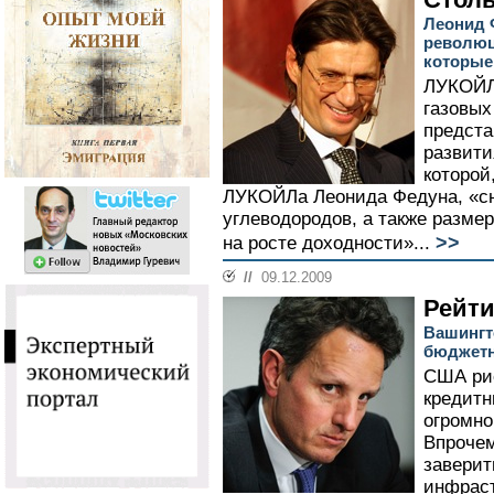
Леонид 
революц
которые
ЛУКОЙЛ 
газовых
предста
развити
которой
ЛУКОЙЛа Леонида Федуна, «с
углеводородов, а также размер
>>
на росте доходности»...
//
09.12.2009
Рейти
Вашингт
бюджет
США ри
кредитн
огромно
Впрочем
заверит
инфраст