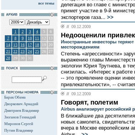
все темы
делегация во главе с министр
примет участие в 9-й министер
АРХИВ
>>
экспортеров газа...
//
09.12.2009
1
2
3
4
5
6
Недооценили привлек
7
8
9
10
11
12
13
Иностранные инвесторы теряют 
14
15
16
17
18
19
20
месторождениям
21
22
23
24
25
26
27
Степень «агрессивности» зару
28
29
30
31
выражению главы Министерств
экологии Юрия Трутнева, в те
ПОИСК
снизилась. «Интерес к работе
-- это проявление оценки инв
привлекательности», -- считае
ПЕРСОНЫ НОМЕРА
//
09.12.2009
Барак Обама
Говорят, полетим
Дворкович Аркадий
Airbus анализирует российский 
Дмитриев Владимир
В ближайшие два десятилетия
Зюганов Геннадий
новых самолета, свидетельств
Миронов Сергей
вчера в Москве европейским 
Путин Владимир
>>
Airbus...