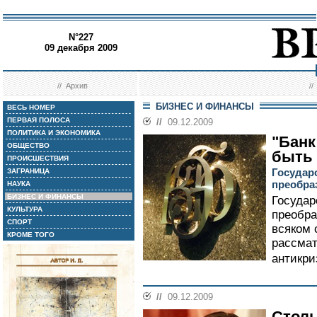
N°227
09 декабря 2009
//
Архив
/
БИЗНЕС И ФИНАНСЫ
ВЕСЬ НОМЕР
ПЕРВАЯ ПОЛОСА
//
09.12.2009
ПОЛИТИКА И ЭКОНОМИКА
"Банк
ОБЩЕСТВО
быть
ПРОИСШЕСТВИЯ
Государс
ЗАГРАНИЦА
преобра
НАУКА
БИЗНЕС И ФИНАНСЫ
Государ
КУЛЬТУРА
преобра
СПОРТ
всяком 
КРОМЕ ТОГО
рассмат
антикри
//
09.12.2009
Столь