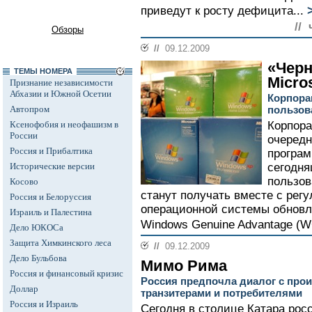
приведут к росту дефицита...
//
Обзоры
//
09.12.2009
«Черн
ТЕМЫ НОМЕРА
Micro
Признание независимости
Абхазии и Южной Осетии
Корпора
Автопром
пользов
Ксенофобия и неофашизм в
Корпора
России
очередн
Россия и Прибалтика
програ
Исторические версии
сегодня
пользов
Косово
станут получать вместе с ре
Россия и Белоруссия
операционной системы обновл
Израиль и Палестина
Windows Genuine Advantage (WGA
Дело ЮКОСа
Защита Химкинского леса
//
09.12.2009
Дело Бульбова
Мимо Рима
Россия и финансовый кризис
Россия предпочла диалог с про
Доллар
транзитерами и потребителями
Россия и Израиль
Сегодня в столице Катара рос