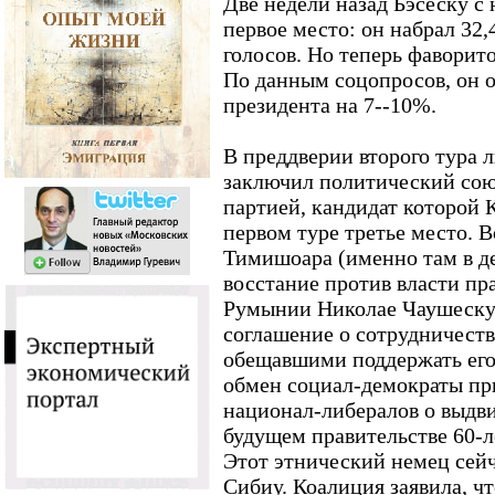
Две недели назад Бэсеску 
первое место: он набрал 32,
голосов. Но теперь фаворит
По данным соцопросов, он 
президента на 7--10%.
В преддверии второго тура 
заключил политический сою
партией, кандидат которой 
первом туре третье место. В
Тимишоара (именно там в де
восстание против власти пр
Румынии Николае Чаушеску
соглашение о сотрудничеств
обещавшими поддержать его
обмен социал-демократы пр
национал-либералов о выдв
будущем правительстве 60-л
Этот этнический немец сейч
Сибиу. Коалиция заявила, чт