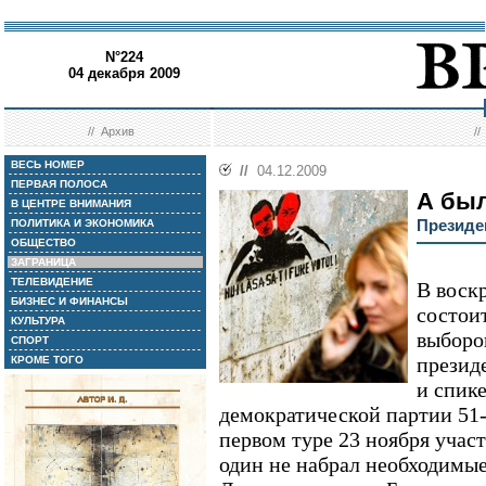
N°224
04 декабря 2009
//
Архив
/
ВЕСЬ НОМЕР
//
04.12.2009
ПЕРВАЯ ПОЛОСА
А был
В ЦЕНТРЕ ВНИМАНИЯ
Президе
ПОЛИТИКА И ЭКОНОМИКА
ОБЩЕСТВО
ЗАГРАНИЦА
ТЕЛЕВИДЕНИЕ
В воскр
БИЗНЕС И ФИНАНСЫ
состои
КУЛЬТУРА
выборо
СПОРТ
презид
КРОМЕ ТОГО
и спике
демократической партии 51
первом туре 23 ноября участ
один не набрал необходимые