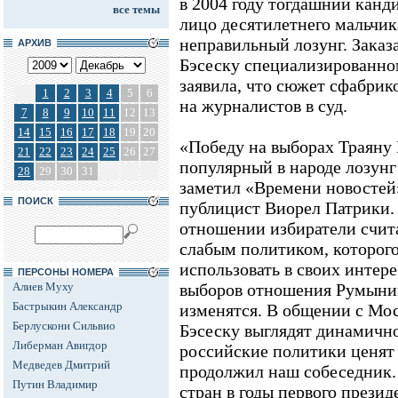
в 2004 году тогдашний канди
все темы
лицо десятилетнего мальчик
неправильный лозунг. Зака
АРХИВ
Бэсеску специализированно
заявила, что сюжет сфабрико
1
2
3
4
5
6
на журналистов в суд.
7
8
9
10
11
12
13
14
15
16
17
18
19
20
«Победу на выборах Траяну
21
22
23
24
25
26
27
популярный в народе лозунг
28
29
30
31
заметил «Времени новосте
ПОИСК
публицист Виорел Патрики. 
отношении избиратели счи
слабым политиком, которого
использовать в своих интер
ПЕРСОНЫ НОМЕРА
Алиев Муху
выборов отношения Румынии
Бастрыкин Александр
изменятся. В общении с Мос
Берлускони Сильвио
Бэсеску выглядят динамично
Либерман Авигдор
российские политики ценят 
Медведев Дмитрий
продолжил наш собеседник.
Путин Владимир
стран в годы первого презид