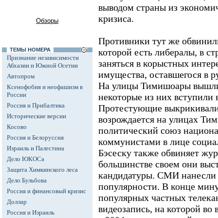
выводом страны из экономич
кризиса.
Обзоры
Противники тут же обвинили
ТЕМЫ НОМЕРА
которой есть либералы, в с
Признание независимости
заняться в корыстных интер
Абхазии и Южной Осетии
имущества, оставшегося в р
Автопром
На улицы Тимишоары вышли
Ксенофобия и неофашизм в
России
некоторые из них вступили 
Россия и Прибалтика
Протестующие выкрикивали
Исторические версии
возрождается на улицах Ти
Косово
политический союз национ
Россия и Белоруссия
коммунистами в лице социа
Израиль и Палестина
Бэсеску также обвиняет журн
Дело ЮКОСа
большинстве своем они выс
Защита Химкинского леса
кандидатуры. СМИ нанесли 
Дело Бульбова
популярности. В конце мин
Россия и финансовый кризис
популярных частных телека
Доллар
видеозапись, на которой во
Россия и Израиль