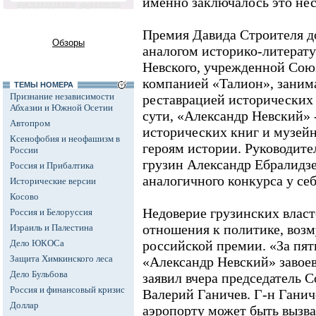
именно заключалось это нес
Премия Давида Строителя д
Обзоры
аналогом историко-литерат
Невского, учрежденной Сою
компанией «Талион», заним
ТЕМЫ НОМЕРА
Признание независимости
реставрацией исторических
Абхазии и Южной Осетии
сути, «Александр Невский» 
Автопром
исторических книг и музей
Ксенофобия и неофашизм в
героям истории. Руководите
России
грузин Александр Ебралидз
Россия и Прибалтика
аналогичного конкурса у себ
Исторические версии
Косово
Недоверие грузинских влас
Россия и Белоруссия
отношения к политике, воз
Израиль и Палестина
Дело ЮКОСа
российской премии. «За пят
Защита Химкинского леса
«Александр Невский» завоев
Дело Бульбова
заявил вчера председатель 
Россия и финансовый кризис
Валерий Ганичев. Г-н Ганиче
Доллар
аэропорту может быть вызва