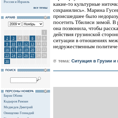
Россия и Израиль
какие-то культурные ниточ
все темы
сохранились». Марина Гусев
происшедшее было недоразу
АРХИВ
посетить Тбилиси зимой. В
она позвонила, чтобы расска
1
действия грузинской сторон
2
3
4
5
6
7
8
ситуации в отношениях межд
9
10
11
12
13
14
15
недружественным политиче
16
17
18
19
20
21
22
23
24
25
26
27
28
29
тема:
Ситуация в Грузии и
30
ПОИСК
ПЕРСОНЫ НОМЕРА
Барак Обама
Кадыров Рамзан
Медведев Дмитрий
Онищенко Геннадий