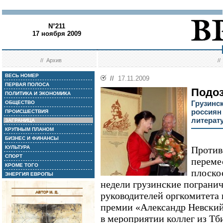
N°211
17 ноября 2009
//
Архив
/
ВЕСЬ НОМЕР
//
17.11.2009
ПЕРВАЯ ПОЛОСА
Подо
ПОЛИТИКА И ЭКОНОМИКА
Грузинс
ОБЩЕСТВО
россиян
ПРОИСШЕСТВИЯ
литерат
ЗАГРАНИЦА
КРУПНЫМ ПЛАНОМ
БИЗНЕС И ФИНАНСЫ
КУЛЬТУРА
Против
СПОРТ
переме
КРОМЕ ТОГО
плоско
ЭНЕРГИЯ ЕВРОПЫ
недели грузинские погранич
руководителей оргкомитета
премии «Александр Невский
в мероприятии коллег из Тб