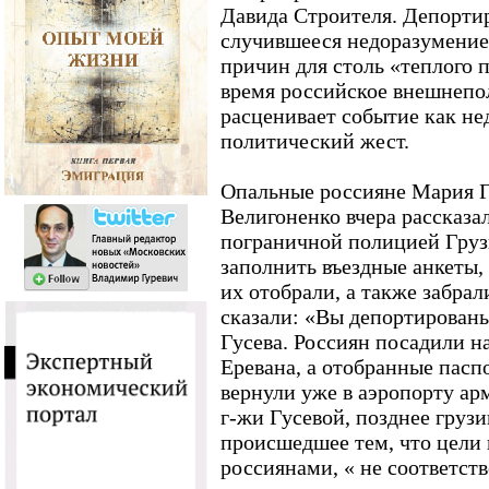
Давида Строителя. Депорти
случившееся недоразумение
причин для столь «теплого п
время российское внешнепо
расценивает событие как н
политический жест.
Опальные россияне Мария Г
Велигоненко вчера рассказа
пограничной полицией Груз
заполнить въездные анкеты,
их отобрали, а также забрал
сказали: «Вы депортированы 
Гусева. Россиян посадили н
Еревана, а отобранные пасп
вернули уже в аэропорту ар
г-жи Гусевой, позднее гру
происшедшее тем, что цели 
россиянами, « не соответст