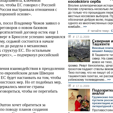
ропарламента, ключевой
косовского серба
но, чтобы ЕС говорил с Россией
Вполне аллегорическая истори
Косово случилась несколько ле
 Россия выстраивала отношения с
до только что прошедших пер
торонней основе».
местных косовских выборов. П
обозначая добрую волю, пода
, посол Владимир Чижов заявил о
одного из многочисленных сер
комбайн...
>>
реговоров о новом базовом
// читайте тему:
С
есятилетний договор истек еще 1
тверг в Брюсселе успешно завершился
//
17.11.2009
Скверная и
му, седьмой состоится в начале
Ташкенте
ло до раздела о механизмах
Вековые плат
х структур ЕС. По остальным
мешают Амиру
гресс», -- подчеркнул российский
В Ташкенте т
сквер. На сам
вовсе не тихо,
громко. Ревут бензопилы, урчат
ления взаимодействия в преодолении
грохотом падают стволы веков
Тихо потому, что не пишут об э
 по европейским делам Швеции
ташкентских газетах, не расск
ЕС будет настаивать на том, чтобы
узбекскому телевидению...
>>
нистских мер. Но от подобных мер,
//
17.11.2009
держались многие страны
Подозрите
оговориться, чтобы не перегибать
аналог
Грузинские по
пустили росси
презентацию и
Эштон хочет обратиться за
литературной
 по поводу планов создания
Противостоян