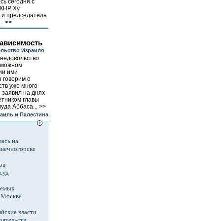
ь сегодня с
 КНР Ху
ь и председатель
..
>>
зависимость
льство Израиля
 недовольство
зможном
ии ими
ы говорим о
ств уже много
- заявил на днях
етником главы
да Аббаса...
>>
аиль и Палестина
ась на
лнечногорске
ов
суд
аемых
в Москве
йские власти
оятельств