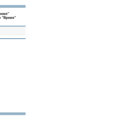
ремя"
о "Время"