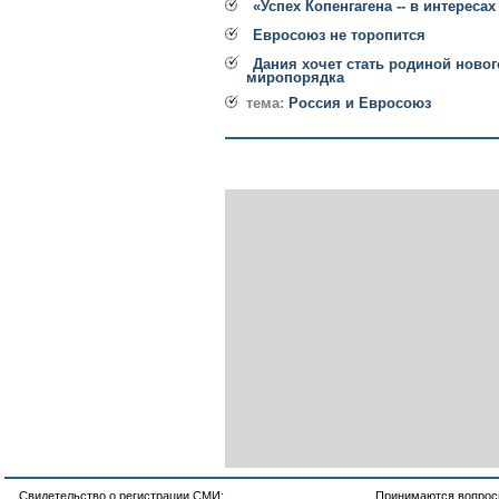
«Успех Копенгагена -- в интереса
Евросоюз не торопится
Дания хочет стать родиной новог
миропорядка
тема:
Россия и Евросоюз
Свидетельство о регистрации СМИ:
Принимаются вопросы