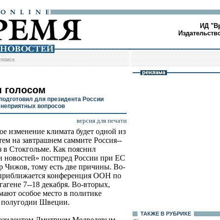
ИД "В
Издательств
/
поиск
 голосом
подготовил для президента России
 неприятных вопросов
версия для печати
ое изменение климата будет одной из
тем на завтрашнем саммите Россия--
 в Стокгольме. Как пояснил
 новостей» постпред России при ЕС
 Чижов, тому есть две причины. Во-
приближается конференция ООН по
гагене 7--18 декабря. Во-вторых,
ают особое место в политике
м полугодии Швеции.
ТАКЖЕ В РУБРИКЕ
президентом Дмитрием Медведевым,