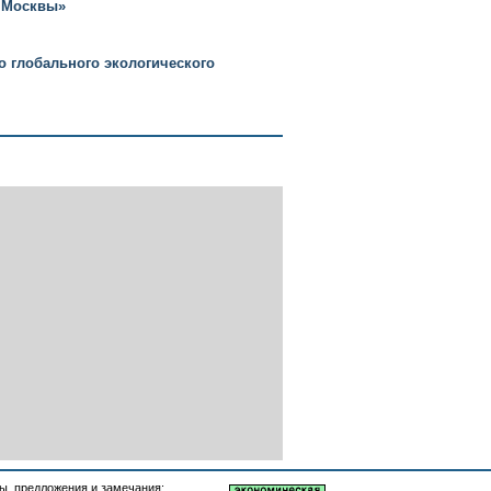
х Москвы»
о глобального экологического
, предложения и замечания: