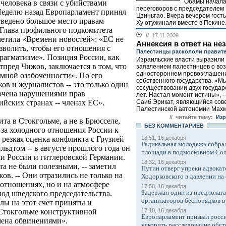
Обамы началас
человека в связи с убийствами
переговоров с председателем
Неделю назад Европарламент принял
Цзиньтао. Вчера вечером гост
тведено большое место правам
Ху отужинали вместе в Пекине.
 Глава профильного подкомитета
//
17.11.2009
етила «Времени новостей»: «ЕС не
Аннексия в ответ на не
зволить, чтобы его отношения с
Палестинцы раскололи правите
рагматизме». Позиция России, как
Израильские власти выразили
стпред Чижов, заключается в том, что
заявлением палестинцев о во
одностороннем провозглашен
аимной озабоченности». По его
собственного государства. «М
ов и журналистов -- это только один
сосуществовании двух государ
бочена нарушениями прав
лет. Настал момент истины», -
Саиб Эрикат, являющийся сов
йских странах -- членах ЕС».
Палестинской автономии Махму
// читайте тему:
Изр
та в Стокгольме, а не в Брюсселе,
БЕЗ КОМMЕНТАРИЕВ
з-за холодного отношения России к
18:51, 16 декабря
резкая оценка конфликта с Грузией
Радикальная молодежь собрал
ьдтом -- в августе прошлого года он
площади в подмосковном Со
и России и гитлеровской Германии.
18:32, 16 декабря
а не были полезными, -- заметил
Путин отверг упреки адвокат
в. -- Они отразились не только на
Ходорковского в давлении на 
отношениях, но и на атмосфере
17:58, 16 декабря
Задержан один из предполаг
од шведского председательства.
организаторов беспорядков 
алы на этот счет приняты и
17:10, 16 декабря
Стокгольме конструктивной
Европарламент призвал росси
мена обвинениями».
ускорить расследование обст