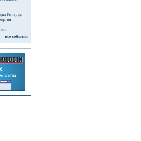
дил Ричарда
еоргия
алог
все события