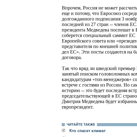
Впрочем, Россия не может рассчит
еще и потому, что Евросоюз сосред
долгожданного подписания 3 ноябр
последней из 27 стран -- членов Е
президента Медведева поспешат в 
соберется специальный саммит ЕС 
Европейского совета или «президен
представителя по внешней политик
дел ЕС». Эти посты создаются на 
договора.
Так что вряд ли шведский премьер
занятый поиском головоломных ко
кандидатурам «топ-менеджеров» со
встрече с гостями из России. Но са
историю -- это будет последняя вст
председательствующей в ЕС страно
Дмитрия Медведева будет избранны
европрезидент.
ЧИТАЙТЕ ТАКЖЕ
Кто спасет климат