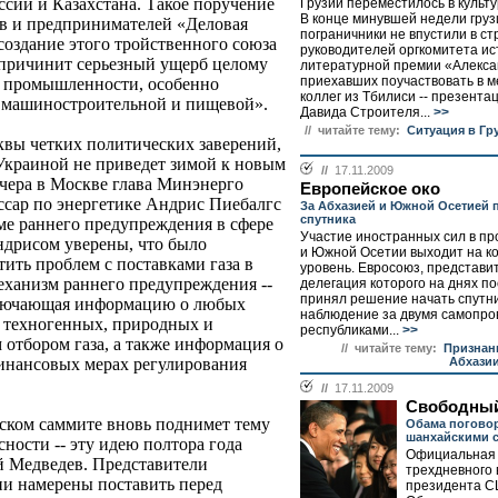
ссии и Казахстана. Такое поручение
Грузии переместилось в культу
В конце минувшей недели груз
в и предпринимателей «Деловая
пограничники не впустили в ст
 создание этого тройственного союза
руководителей оргкомитета ис
причинит серьезный ущерб целому
литературной премии «Алекса
приехавших поучаствовать в 
й промышленности, особенно
коллег из Тбилиси -- презента
, машиностроительной и пищевой».
Давида Строителя...
>>
// читайте тему:
Ситуация в Гр
квы четких политических заверений,
 Украиной не приведет зимой к новым
//
17.11.2009
Вчера в Москве глава Минэнерго
Европейское око
сар по энергетике Андрис Пиебалгс
За Абхазией и Южной Осетией 
спутника
ме раннего предупреждения в сфере
Участие иностранных сил в п
ндрисом уверены, что было
и Южной Осетии выходит на к
тить проблем с поставками газа в
уровень. Евросоюз, представи
еханизм раннего предупреждения --
делегация которого на днях п
принял решение начать спутн
включающая информацию о любых
наблюдение за двумя самопр
: техногенных, природных и
республиками...
>>
отбором газа, а также информация о
// читайте тему:
Признан
Абхази
инансовых мерах регулирования
//
17.11.2009
Свободный
мском саммите вновь поднимет тему
Обама погово
шанхайскими 
ности -- эту идею полтора года
Официальная 
й Медведев. Представители
трехдневного 
и намерены поставить перед
президента С