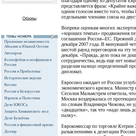
благодаря одному из депутатов Ев
представляется фраза: «Крайне важ
одним голосом вместо того, чтобы
отдельными членами союза на двус
Обзоры
Вопреки оценкам многих экспертов
«хороших темпах» продвижения пе
ТЕМЫ НОМЕРА
соглашении Россия--ЕС. Прежний д
Признание независимости
декабря 2007 года. В минувший че
Абхазии и Южной Осетии
шестой раунд переговоров на эту те
Автопром
декабря. «Правда, дело пока не дош
Ксенофобия и неофашизм в
сотрудничества, ведь еще нет новы
России
разделам налицо определенный про
Россия и Прибалтика
дипломат.
Исторические версии
Евросоюз ожидает от России углуб
Косово
экономического кризиса. Министр
Россия и Белоруссия
Сесилия Мальмстрем отметила, что 
Израиль и Палестина
Москва воздержалась от протекцио
по словам Владимира Чижова, не у
Дело ЮКОСа
«двадцатки», так что «надо лишь д
Защита Химкинского леса
палку».
Дело Бульбова
Россия и финансовый кризис
Еврокомиссар по торговле Кэтрин 
Доллар
разъяснениями к делегации России