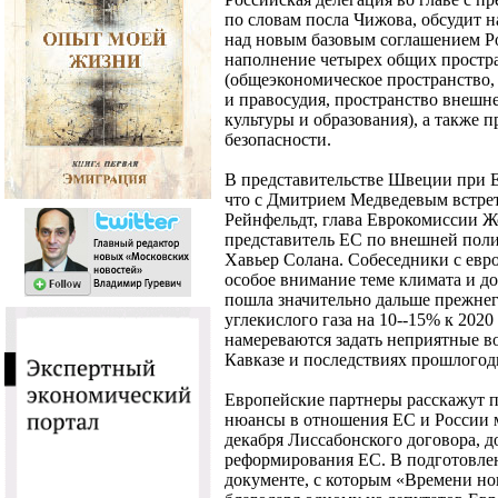
по словам посла Чижова, обсудит н
над новым базовым соглашением Ро
наполнение четырех общих простр
(общеэкономическое пространство,
и правосудия, пространство внешне
культуры и образования), а также 
безопасности.
В представительстве Швеции при 
что с Дмитрием Медведевым встре
Рейнфельдт, глава Еврокомиссии Ж
представитель ЕС по внешней поли
Хавьер Солана. Собеседники с евр
особое внимание теме климата и до
пошла значительно дальше прежне
углекислого газа на 10--15% к 202
намереваются задать неприятные в
Кавказе и последствиях прошлогод
Европейские партнеры расскажут п
нюансы в отношения ЕС и России м
декабря Лиссабонского договора, 
реформирования ЕС. В подготовлен
документе, с которым «Времени но