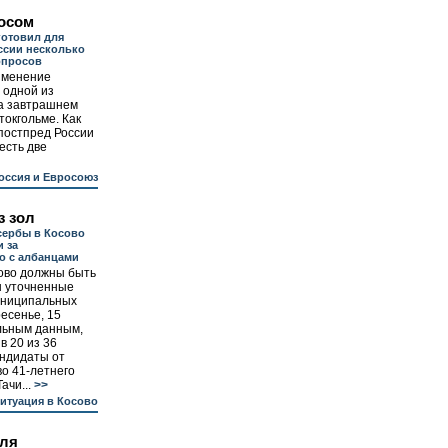
осом
готовил для
ссии несколько
опросов
зменение
 одной из
на завтрашнем
токгольме. Как
постпред России
есть две
оссия и Евросоюз
з зол
сербы в Косово
 за
о с албанцами
сово должны быть
 уточненные
униципальных
есенье, 15
льным данным,
в 20 из 36
ндидаты от
о 41-летнего
ачи...
>>
итуация в Косово
для