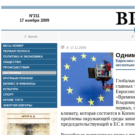
N°211
17 ноября 2009
//
Архив
/
ВЕСЬ НОМЕР
//
17.11.2009
ПЕРВАЯ ПОЛОСА
Одним
ПОЛИТИКА И ЭКОНОМИКА
Евросоюз 
ОБЩЕСТВО
несколько
ПРОИСШЕСТВИЯ
ЗАГРАНИЦА
КРУПНЫМ ПЛАНОМ
Глобальн
БИЗНЕС И ФИНАНСЫ
главных 
КУЛЬТУРА
Евросоюз
СПОРТ
«Времени
КРОМЕ ТОГО
Владимир
ЭНЕРГИЯ ЕВРОПЫ
первых, 
климату, которая состоится в Копен
проблемы окружающей среды заним
председательствующей в ЕС в это
Российская делегация во главе с 