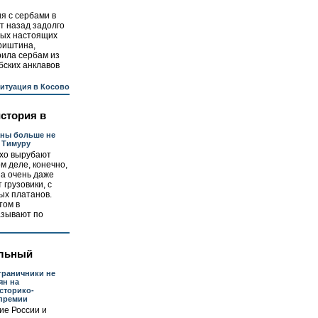
я с сербами в
т назад задолго
вых настоящих
риштина,
рила сербам из
бских анклавов
итуация в Косово
стория в
аны больше не
 Тимуру
ихо вырубают
ом деле, конечно,
 а очень даже
 грузовики, с
ых платанов.
том в
азывают по
льный
граничники не
ян на
сторико-
 премии
ие России и