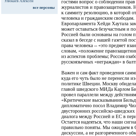
Улюкаев Алексей
гостями вопрос о соблюдении прав 
журналистов и правозащитников. 
все персоны
к саммиту резолюцию, в которой о
человека и гражданским свободам.
Европарламента Хейди Хаутала зам
может оставаться безучастным и по
Россией были основаны на голом п
сказал в беседе с нашей газетой по
права человека -- «это предмет вз
словам, «положение правозащитник
из аспектов проблемы; Россия оза
русскоязычных «неграждан» в балти
Важен и сам факт проведения самми
куда его чуть было не перенесли и
политике Швеции. Москву обидела 
главой шведского МИДа Карлом Бил
провел параллели между действиям
«Критические высказывания Бильдт
дипломатично посол Владимир Чижо
двусторонних российско-шведских 
диалога между Россией и ЕС в пери
Остается надеяться, что наши сигн
правильно поняты. Мы ожидаем в 
дискуссии, а не разгоряченного об