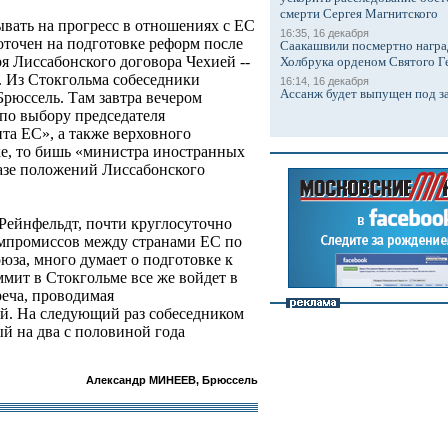
смерти Сергея Магнитского
ывать на прогресс в отношениях с ЕС
16:35, 16 декабря
оточен на подготовке реформ после
Саакашвили посмертно награ
я Лиссабонского договора Чехией --
Холбрука орденом Святого Г
С. Из Стокгольма собеседники
16:14, 16 декабря
Ассанж будет выпущен под з
Брюссель. Там завтра вечером
по выбору председателя
та ЕС», а также верховного
е, то бишь «министра иностранных
базе положений Лиссабонского
 Рейнфельдт, почти круглосуточно
мпромиссов между странами ЕС по
юза, много думает о подготовке к
ммит в Стокгольме все же войдет в
реча, проводимая
й. На следующий раз собеседником
й на два с половиной года
Александр МИНЕЕВ, Брюссель