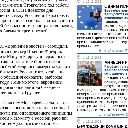
//
17.11.2009
а саммите в Стокгольме ход работы
Одним гол
ссия--ЕС. На повестке дня
Евросоюз под
президента Ро
анств между Россией и Евросоюзом
неприятных в
 пространство свободы, безопасности
Глобальное и
й безопасности, пространство науки,
климата будет
главных тем 
проблемы энергетической
саммите Россия--Евросоюз в С
пояснил «Времени новостей» 
при ЕС Владимир Чижов, тому 
ЕС «Времени новостей» сообщили,
причины...
>>
// читайте тему:
Р
тятся премьер Швеции Фредрик
озе Мануэл Баррозу и верховный
//
17.11.2009
тике и политике безопасности
Меньшее и
опейской стороны намерены уделить
Разобщенные 
проголосовали
биться от России того, чтобы она
сотрудничеств
го обещания сократить выбросы
Сегодня в Ко
0 году. Помимо этого, европейцы
обнародованы
результаты м
опросы о насилии на Северном
выборов, состоявшихся в воскр
ней войны с Грузией.
ноября. Согласно предварите
явка превысила 45%, а победу 
муниципалитетов одержали ка
резиденту Медведеву о том, какие
Демократической партии Косов
ожет внести вступление в силу с 1
главы правительства Хашима Т
документа, определяющего принципы
// читайте тему:
С
ном к саммиту с Россией рабочем
//
17.11.2009
востей» удалось ознакомиться
Белградский комбайн 