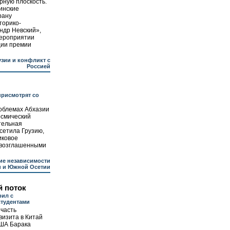
рную плоскость.
инские
рану
торико-
ндр Невский»,
мероприятии
ции премии
узии и конфликт с
Россией
присмотрят со
роблемах Абхазии
осмический
тельная
осетила Грузию,
иковое
овозглашенными
ие независимости
и и Южной Осетии
 поток
рил с
студентами
часть
визита в Китай
ША Барака