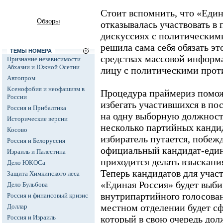
Стоит вспомнить, что «Един
Обзоры
отказывалась участвовать в
дискуссиях с политическим
решила сама себя обязать это
ТЕМЫ НОМЕРА
средствах массовой информа
Признание независимости
Абхазии и Южной Осетии
лицу с политическими прот
Автопром
Ксенофобия и неофашизм в
Процедура праймериз помож
России
избегать участившихся в пос
Россия и Прибалтика
на одну выборную должност
Исторические версии
несколько партийных кандид
Косово
избиратель путается, побежд
Россия и Белоруссия
официальный кандидат-един
Израиль и Палестина
приходится делать взыскан
Дело ЮКОСа
Теперь кандидатов для учас
Защита Химкинского леса
«Единая Россия» будет выби
Дело Бульбова
внутрипартийного голосован
Россия и финансовый кризис
местном отделении будет с
Доллар
Россия и Израиль
который в свою очередь дол