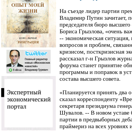
На съезде лидер партии пр
Владимир Путин зачитает, п
председателя бюро высшего
Бориса Грызлова, «очень ва
-- экономическая ситуация,
вопросов и проблем, связа
кризисом, посткризисная эк
рассказал г-н Грызлов журн
форума станет принятие об
программы и поправок в уст
состава высшего совета.
«Планируется принять два о
сказал корреспонденту «Вр
секретаря президиума гене
Шувалов. -- В новом уставе 
партии в предвыборных деба
праймериз на всех уровнях 