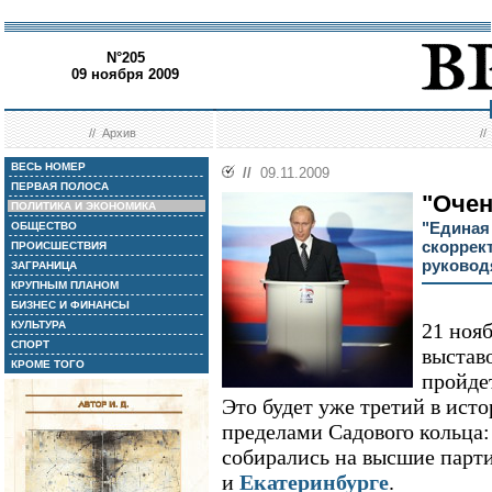
N°205
09 ноября 2009
//
Архив
/
ВЕСЬ НОМЕР
//
09.11.2009
ПЕРВАЯ ПОЛОСА
"Очен
ПОЛИТИКА И ЭКОНОМИКА
"Единая
ОБЩЕСТВО
скоррект
ПРОИСШЕСТВИЯ
руковод
ЗАГРАНИЦА
КРУПНЫМ ПЛАНОМ
БИЗНЕС И ФИНАНСЫ
КУЛЬТУРА
21 нояб
СПОРТ
выстав
КРОМЕ ТОГО
пройде
Это будет уже третий в исто
пределами Садового кольца:
собирались на высшие пар
и
Екатеринбурге
.