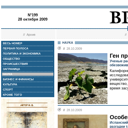
N°199
28 октября 2009
//
Архив
/
НАУКА
ВЕСЬ НОМЕР
ПЕРВАЯ ПОЛОСА
//
28.10.2009
ПОЛИТИКА И ЭКОНОМИКА
Ген пр
ОБЩЕСТВО
Ученые ра
ПРОИСШЕСТВИЯ
обезвожи
ЗАГРАНИЦА
Калифорни
НАУКА
исследова
университ
БИЗНЕС И ФИНАНСЫ
вещество,
КУЛЬТУРА
время зас
СПОРТ
КРОМЕ ТОГО
//
28.10.2009
Особе
Испанский
разгадки 