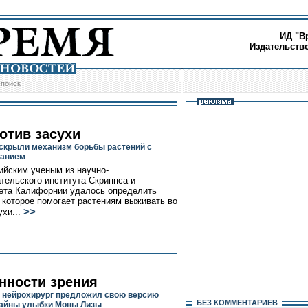
ИД "В
Издательств
/
поиск
отив засухи
скрыли механизм борьбы растений с
ванием
йским ученым из научно-
тельского института Скриппса и
ета Калифорнии удалось определить
 которое помогает растениям выживать во
>>
ухи...
нности зрения
 нейрохирург предложил свою версию
БЕЗ КОМMЕНТАРИЕВ
тайны улыбки Моны Лизы