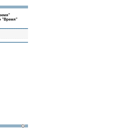
ремя"
о "Время"