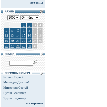
все темы
АРХИВ
1
2
3
4
5
6
7
8
9
10
11
12
13
14
15
16
17
18
19
20
21
22
23
24
25
26
27
28
29
30
31
ПОИСК
ПЕРСОНЫ НОМЕРА
Багапш Сергей
Медведев Дмитрий
Митрохин Сергей
Путин Владимир
Чуров Владимир
все персоны