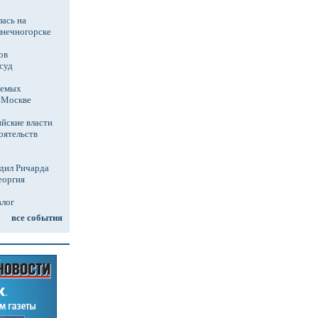
ась на
лнечногорске
ов
суд
аемых
в Москве
йские власти
оятельств
дил Ричарда
еоргия
алог
все события