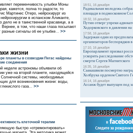
ивляет переменчивость улыбки Моны
18:51, 16 декабря
Радикальная молодежь собрал
рая, кажется, полна то радости, то
уис Мартинес Отеро, нейрохирург из
площади в подмосковном Со
 нейрохирургии в испанском Аликанте,
18:32, 16 декабря
о дело не в таинственной красавице, а в
Путин отверг упреки адвокат
. Вернее, в том, что наши глаза посылают
Ходорковского в давлении на 
>>
г разные сигналы об ее улыбке...
17:58, 16 декабря
Задержан один из предполаг
организаторов беспорядков 
17:10, 16 декабря
Европарламент призвал росси
аки жизни
ускорить расследование обст
ре планеты в созвездии Пегас найдены
смерти Сергея Магнитского
кие соединения
16:35, 16 декабря
й неделе астрономы объявили об
Саакашвили посмертно награ
ии уже на второй планете, находящейся
Холбрука орденом Святого Г
 Солнечной системы, необходимых
16:14, 16 декабря
щих для возникновения жизни: воды,
Ассанж будет выпущен под з
>>
глекислого газа...
ективность клеточной терапии
оляющую быстро «отремонтировать»
мощью магнита. Эта методика может