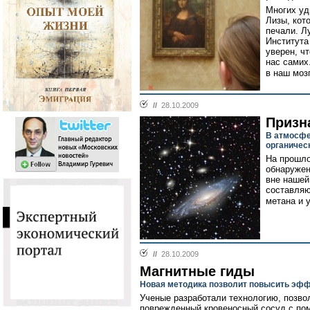
Многих уд
Лизы, кото
печали. Л
Института
уверен, чт
нас самих
в наш моз
//
28.10.2009
Призн
В атмосфе
органичес
На прошло
обнаружен
вне нашей
составляю
метана и у
//
28.10.2009
Магнитные гиды
Новая методика позволит повысить эфф
Ученые разработали технологию, позв
поврежденный кровеносный сосуд с по