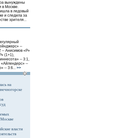
ера вынуждены
 в Москве.
ришла в ледовый
е и следила за
стве зрителя...
Регулярный
ейнджерс» --
2 -- Анисимов «Р»
Р» (1+1),
иннесота» -- 3:1,
 «Айлендерс» --
 -- 3:6...
>>
ась на
лнечногорске
ов
суд
аемых
в Москве
йские власти
оятельств