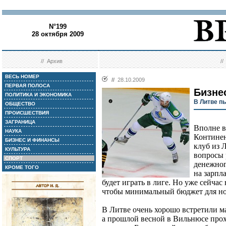
N°199
28 октября 2009
//
Архив
/
ВЕСЬ НОМЕР
//
28.10.2009
ПЕРВАЯ ПОЛОСА
Бизне
ПОЛИТИКА И ЭКОНОМИКА
В Литве п
ОБЩЕСТВО
ПРОИСШЕСТВИЯ
ЗАГРАНИЦА
Вполне в
НАУКА
Континен
БИЗНЕС И ФИНАНСЫ
клуб из 
КУЛЬТУРА
вопросы 
СПОРТ
денежног
КРОМЕ ТОГО
на зарпл
будет играть в лиге. Но уже сейчас
чтобы минимальный бюджет для но
В Литве очень хорошо встретили 
а прошлой весной в Вильнюсе прох