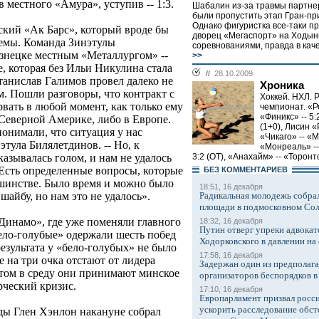
 местного «Амура», уступив -- 1:3.
Шабалин из-за травмы партн
были пропустить этап Гран-при
Однако фигуристка все-таки п
ский «Ак Барс», который вроде бы
дворец «Мегаспорт» на Ходынк
лемы. Команда Зинэтулы
соревнованиями, правда в каче
знецке местным «Металлургом» --
>>
не, которая без Ильи Никулина стала
//
28.10.2009
Станислав Галимов провел далеко не
Хроника
м. Пошли разговоры, что контракт с
Хоккей. НХЛ. 
вать в любой момент, как только ему
чемпионат. «Р
«Финикс» -- 5:
Северной Америке, либо в Европе.
(1+0), Лисин «
понимали, что ситуация у нас
«Чикаго» -- «М
этула Билялетдинов. -- Но, к
«Монреаль» --
3:2 (ОТ), «Анахайм» -- «Торонто»
азывалась голом, и нам не удалось
 Есть определенные вопросы, которые
БЕЗ КОМMЕНТАРИЕВ
ьшинстве. Было время и можно было
18:51, 16 декабря
Радикальная молодежь собрал
 шайбу, но нам это не удалось».
площади в подмосковном Со
Динамо», где уже поменяли главного
18:32, 16 декабря
Путин отверг упреки адвокат
ело-голубые» одержали шесть побед
Ходорковского в давлении на 
результата у «бело-голубых» не было
17:58, 16 декабря
 на три очка отстают от лидера
Задержан один из предполаг
том в среду они принимают минское
организаторов беспорядков 
рческий кризис.
17:10, 16 декабря
Европарламент призвал росси
ускорить расследование обст
ды Глен Хэнлон накануне собрал