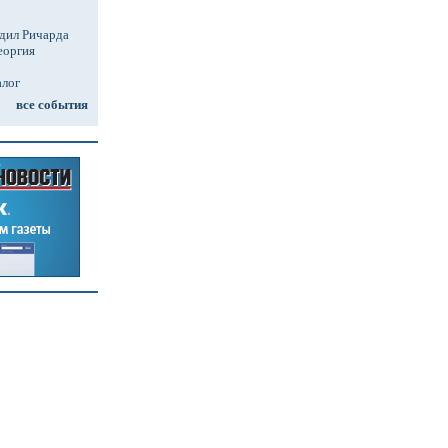
дил Ричарда
еоргия
алог
все события