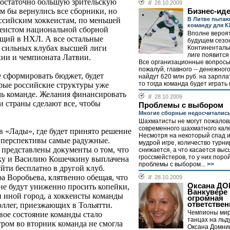
достаточно большую зрительскую
//
28.10.2009
м бы вернулись все сборники, но
Бизнес-ид
В Литве пытаю
оссийским хоккеистам, по меньшей
команду для К
кеистом национальной сборной
Вполне вероят
ющий в НХЛ. А все остальные
будущем сезо
х сильных клубах высшей лиги
Континенталь
лиге появится
хии и чемпионата Латвии.
Все организационные вопросы
пожалуй, главного -- денежного
е сформировать бюджет, будет
найдут 620 млн руб. на зарпла
то тогда команда будет играть в
орые российские структуры уже
чь команде. Желания финансировать
//
28.10.2009
ти страны сделают все, чтобы
Проблемы с выбором
Многие сборные недосчитались
Шахматисты не могут пожалов
современного шахматного кал
в «Лады», где будет принято решение
Несмотря на некоторый спад и
, перспективы самые радужные.
мудрой игре, количество турни
представлены документы о том, что
снижается, а что касается вы
гроссмейстеров, то у них поро
ку и Василию Кошечкину выплачена
проблемы с выбором...
>>
уйти бесплатно в другой клуб.
ра Воробьева, клятвенно обещая, что
//
28.10.2009
Оксана Д
не будут униженно просить копейки,
Ванкувере 
и иной город, а хоккеисты команды
огромная
ответствен
коллег, приезжающих в Тольятти.
Чемпионы мир
вое состояние команды стало
танцах на льд
тром во вторник команда не смогла
Оксана Домни