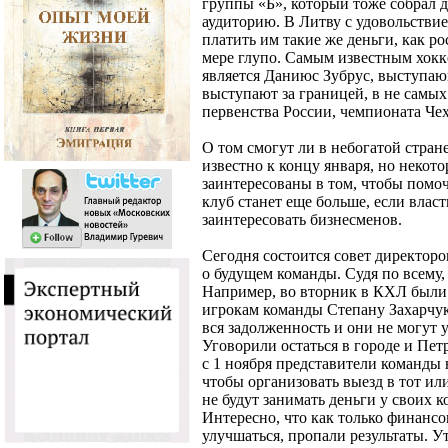
группы «Б», который тоже собрал 
аудиторию. В Литву с удовольствие
платить им такие же деньги, как р
мере глупо. Самым известным хок
является Даниюс Зубрус, выступа
выступают за границей, в не самы
первенства России, чемпионата Че
О том смогут ли в небогатой стран
известно к концу января, но некот
заинтересованы в том, чтобы помо
клуб станет еще больше, если влас
заинтересовать бизнесменов.
Сегодня состоится совет директоро
о будущем команды. Судя по всему
Например, во вторник в КХЛ были 
игрокам команды Степану Захарчу
вся задолженность и они не могут 
Уговорили остаться в городе и Пет
с 1 ноября представители команды 
чтобы организовать выезд в тот ил
не будут занимать деньги у своих 
Интересно, что как только финансо
улучшаться, пропали результаты. У