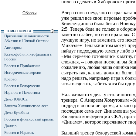
ничего сделать в Хабаровске против
Вчера снова неудачно сыграл казан
Обзоры
уже решил все свои игровые проб
Билялетдинова была бита в Новоку
2:5. Теперь беда не только в оборо
ТЕМЫ НОМЕРА
заметно слабее, но и во вратарях. 
Признание независимости
лучшую игру, но заменить его неке
Абхазии и Южной Осетии
Микаэлем Телльквистом могут прер
Автопром
найдут подходящую замену либо в 
Ксенофобия и неофашизм в
«Мы серьезно готовились к матчу, 
России
сложная, -- говорил после игры Зин
Россия и Прибалтика
сожалению, любая наша ошибка нак
Исторические версии
сыграть так, как мы должны были.
надо решать, например игра в бол
Косово
что-то сделать, забить хотя бы одну
Россия и Белоруссия
Израиль и Палестина
Налаживаются дела у столичного «
Дело ЮКОСа
тренера. С Андреем Хомутовым «б
подряд в основное время, а такого 
Защита Химкинского леса
последние семь лет. Динамовцы уже
Дело Бульбова
Западной конференции СКА, при э
Россия и финансовый кризис
«Динамо», которое переживает тво
Доллар
Россия и Израиль
Бывший тренер белорусской коман