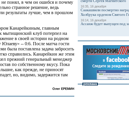
смерти Сергея Магнитского
и не понял, в чем он ошибся и почему
16:35, 16 декабря
тельно странное решение, ведь
Саакашвили посмертно награ
ли результаты лучше, чем в прошлом
Холбрука орденом Святого Г
16:14, 16 декабря
Ассанж будет выпущен под з
дором Канарейкиным, главным
ик мытищинский клуб потерпел на
ажение в своей истории на родном
 Юлаеву» -- 0:6. После матча гости
ими была поставлена задача забросить
легко справились. Канарейкин же этим
 ушел прежний генеральный менеджер
остав по собственному вкусу. Пока
большие, как прежде, не приносят
падет, но, видимо, задержится там
Олег ЕРЕМИН