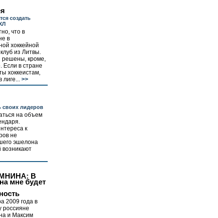
ея
тся создать
ХЛ
но, что в
не в
ной хоккейной
 клуб из Литвы.
 решены, кроме,
. Если в стране
ты хоккеистам,
 лиге...
>>
 своих лидеров
аться на объем
ендаря.
нтереса к
ров не
сшего эшелона
й возникают
ОМНИНА: В
на мне будет
ность
а 2009 года в
у россияне
на и Максим