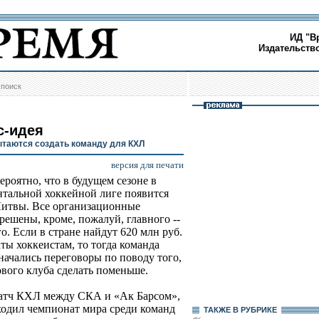
ИД "В
Издательств
/
поиск
с-идея
ытаются создать команду для КХЛ
версия для печати
ероятно, что в будущем сезоне в
тальной хоккейной лиге появится
Литвы. Все организационные
решены, кроме, пожалуй, главного --
о. Если в стране найдут 620 млн руб.
аты хоккеистам, то тогда команда
 начались переговоры по поводу того,
вого клуба сделать поменьше.
матч КХЛ между СКА и «Ак Барсом»,
одил чемпионат мира среди команд
ТАКЖЕ В РУБРИКЕ