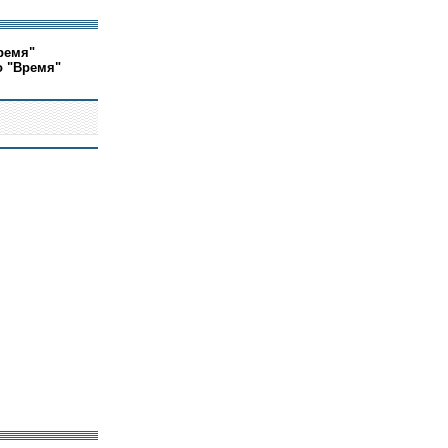
ремя"
о "Время"