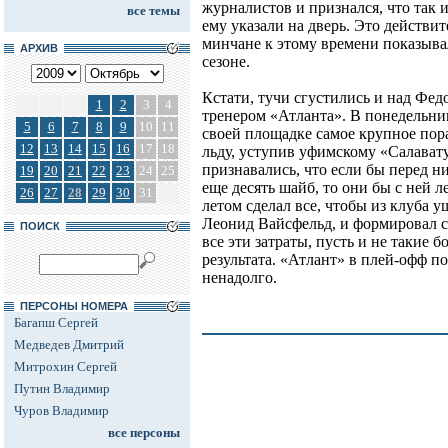
журналистов и признался, что так 
все темы
ему указали на дверь. Это действи
минчане к этому времени показыва
АРХИВ
сезоне.
Кстати, тучи сгустились и над Фе
1
2
3
4
тренером «Атланта». В понедельн
5
6
7
8
9
10
11
своей площадке самое крупное пор
12
13
14
15
16
17
18
льду, уступив уфимскому «Салавату
признавались, что если бы перед н
19
20
21
22
23
24
25
еще десять шайб, то они бы с ней 
26
27
28
29
30
31
летом сделал все, чтобы из клуба
Леонид Вайсфельд, и формировал с
ПОИСК
все эти затраты, пусть и не такие 
результата. «Атлант» в плей-офф по
ненадолго.
ПЕРСОНЫ НОМЕРА
Багапш Сергей
Медведев Дмитрий
Митрохин Сергей
Путин Владимир
Чуров Владимир
все персоны