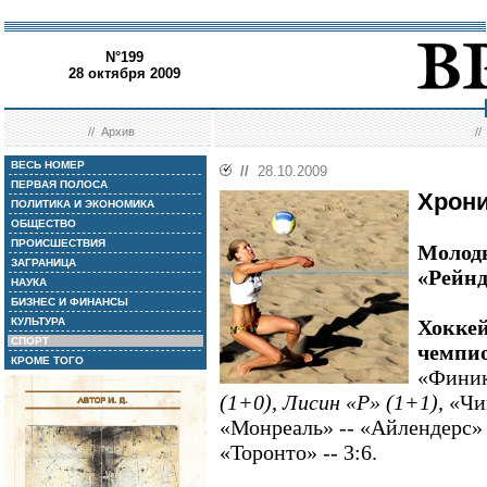
N°199
28 октября 2009
//
Архив
/
ВЕСЬ НОМЕР
//
28.10.2009
ПЕРВАЯ ПОЛОСА
Хрон
ПОЛИТИКА И ЭКОНОМИКА
ОБЩЕСТВО
ПРОИСШЕСТВИЯ
Молоды
ЗАГРАНИЦА
«Рейн
НАУКА
БИЗНЕС И ФИНАНСЫ
КУЛЬТУРА
Хоккей
СПОРТ
чемпио
КРОМЕ ТОГО
«Финикс
(1+0), Лисин «Р» (1+1),
«Чик
«Монреаль» -- «Айлендерс» -
«Торонто» -- 3:6.