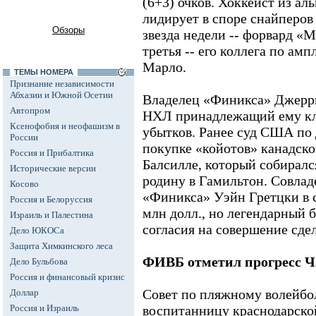
(6+3) очков. Хоккеист из а
лидирует в споре снайперов
Обзоры
звезда недели -- форвард «
третья -- его коллега по ам
Марло.
ТЕМЫ НОМЕРА
Признание независимости
Абхазии и Южной Осетии
Владелец «Финикса» Джерри
Автопром
НХЛ принадлежащий ему кл
Ксенофобия и неофашизм в
убытков. Ранее суд США по 
России
покупке «койотов» канадс
Россия и Прибалтика
Балсилле, который собиралс
Исторические версии
родину в Гамильтон. Совла
Косово
«Финикса» Уэйн Гретцки в 
Россия и Белоруссия
млн долл., но легендарный 
Израиль и Палестина
согласия на совершение сдел
Дело ЮКОСа
Защита Химкинского леса
ФИВБ отметил прогресс 
Дело Бульбова
Россия и финансовый кризис
Совет по пляжному волейбо
Доллар
Россия и Израиль
воспитанницу краснодарс