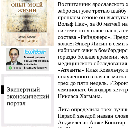
Воспитанник ярославского 
забросил уже третью шайбу
прошлом сезоне он выступа
Вольф Пак», за 80 матчей на
системе «гол плюс пас», а с
состава «Рейнджерс». Пред
хоккея Энвер Лисин в семи 
набирает очки в бомбардирск
гораздо больше времени, че
медицинского обследования
«Атланты» Илья Ковальчук и
полученного в начале матча
трех до пяти недель. «Торо
чемпионате благодаря хет-т
Никласа Хагмана.
Лига определила трех лучш
Первой звездой назван слов
Анджелеса» Анже Копитар, в