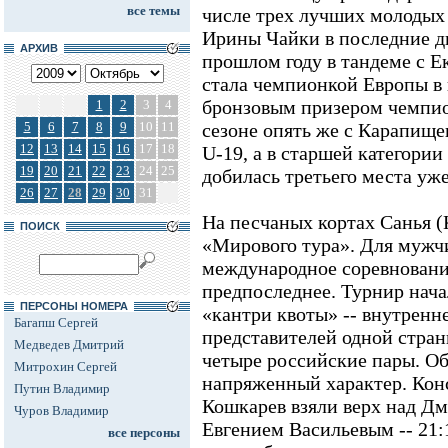
все темы
числе трех лучших молодых
Ирины Чайки в последние дв
АРХИВ
прошлом году в тандеме с 
стала чемпионкой Европы в 
бронзовым призером чемпио
1
2
3
4
5
6
7
8
9
10
11
сезоне опять же с Карапище
12
13
14
15
16
17
18
U-19, а в старшей категории
19
20
21
22
23
24
25
добилась третьего места уж
26
27
28
29
30
31
На песчаных кортах Санья (
ПОИСК
«Мирового тура». Для мужч
международное соревнование
предпоследнее. Турнир нача
ПЕРСОНЫ НОМЕРА
«кантри квоты» -- внутренн
Багапш Сергей
представителей одной стран
Медведев Дмитрий
четыре российские пары. Об
Митрохин Сергей
напряженный характер. Кон
Путин Владимир
Кошкарев взяли верх над Д
Чуров Владимир
Евгением Васильевым -- 21:17
все персоны