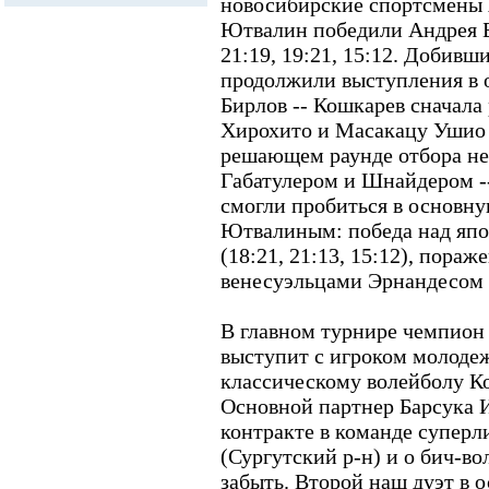
новосибирские спортсмены
Ютвалин победили Андрея Б
21:19, 19:21, 15:12. Добивш
продолжили выступления в 
Бирлов -- Кошкарев сначала
Хирохито и Масакацу Ушио --
решающем раунде отбора не
Габатулером и Шнайдером -- 
смогли пробиться в основн
Ютвалиным: победа над яп
(18:21, 21:13, 15:12), пораж
венесуэльцами Эрнандесом и
В главном турнире чемпион
выступит с игроком молоде
классическому волейболу 
Основной партнер Барсука 
контракте в команде супер
(Сургутский р-н) и о бич-во
забыть. Второй наш дуэт в о