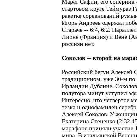
Марат Сафин, его соперник 
стартовом круге Теймураз 
ракетке соревнований румыну
Игорь Андреев одержал поб
Стараче -- 6:4, 6:2. Паралл
Лионе (Франция) и Вене (Ав
россиян нет.
Соколов -- второй на мар
Российский бегун Алексей С
традиционном, уже 30-м по 
Ирландии Дублине. Соколов 
полутора минут уступил эф
Интересно, что четвертое ме
тезка и однофамилец серебр
Алексей Соколов. У женщин
Екатерина Стеценко (2:32.45
марафоне приняли участие 12
мира. В итальянской Венец