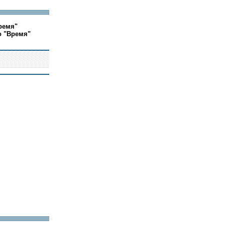
ремя"
о "Время"