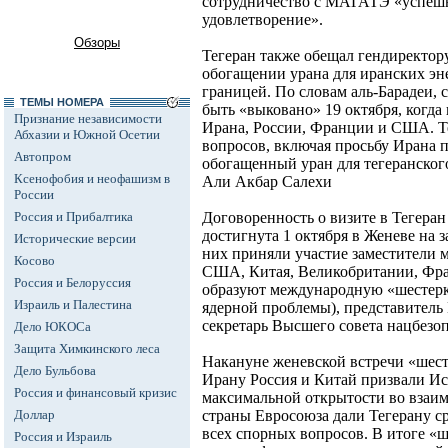
сотрудничество с МАГАТЭ «успе
удовлетворение».
Обзоры
Тегеран также обещал гендиректо
обогащении урана для иранских эн
границей. По словам аль-Барадеи,
ТЕМЫ НОМЕРА
быть «выковано» 19 октября, когда
Признание независимости
Ирана, России, Франции и США. Т
Абхазии и Южной Осетии
вопросов, включая просьбу Ирана 
Автопром
обогащенный уран для тегеранского
Ксенофобия и неофашизм в
Али Акбар Салехи
России
Россия и Прибалтика
Договоренность о визите в Тегер
достигнута 1 октября в Женеве на 
Исторические версии
них приняли участие заместители 
Косово
США, Китая, Великобритании, Фра
Россия и Белоруссия
образуют международную «шестерк
Израиль и Палестина
ядерной проблемы), представитель
секретарь Высшего совета нацбезо
Дело ЮКОСа
Защита Химкинского леса
Накануне женевской встречи «шес
Дело Бульбова
Ирану Россия и Китай призвали И
Россия и финансовый кризис
максимальной открытости во вза
Доллар
страны Евросоюза дали Тегерану ср
всех спорных вопросов. В итоге «ш
Россия и Израиль