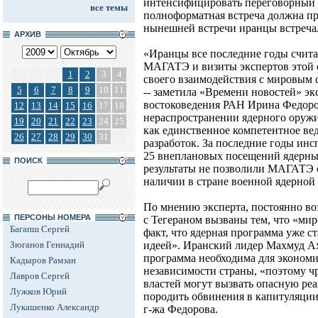
интенсифицировать переговорный п
все темы
полноформатная встреча должна пр
нынешней встречи иранцы встречал
АРХИВ
«Иранцы все последние годы счита
МАГАТЭ и визиты экспертов этой 
1
2
3
4
своего взаимодействия с мировым 
5
6
7
8
9
10
11
-- заметила «Времени новостей» э
востоковедения РАН Ирина Федоров
12
13
14
15
16
17
18
нераспространении ядерного оруж
19
20
21
22
23
24
25
как единственное компетентное ве
26
27
28
29
30
31
разработок. За последние годы и
25 внеплановых посещений ядерных
ПОИСК
результаты не позволили МАГАТЭ 
наличии в стране военной ядерной
По мнению эксперта, постоянно в
ПЕРСОНЫ НОМЕРА
с Тегераном вызваны тем, что «ми
Багапш Сергей
факт, что ядерная программа уже с
Зюганов Геннадий
идеей». Иранский лидер Махмуд Ах
программа необходима для экономи
Кадыров Рамзан
независимости страны, «поэтому 
Лавров Сергей
властей могут вызвать опасную ре
Лужков Юрий
породить обвинения в капитуляции 
Лукашенко Александр
г-жа Федорова.