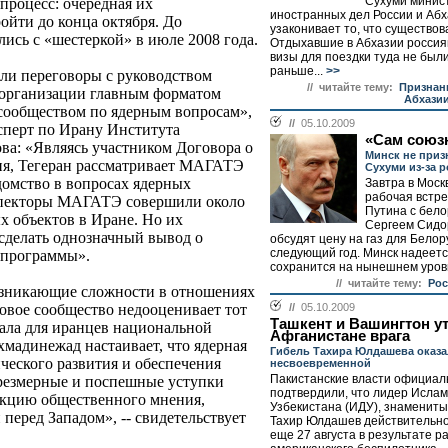
Сухуми минис
роцесс: очередная их
иностранных дел России и Абх
ойти до конца октября. До
узаконивает то, что существов
ись с «шестеркой» в июле 2008 года.
Отдыхавшие в Абхазии россиян
визы для поездки туда не был
раньше...
>>
ли переговоры с руководством
// читайте тему:
Признан
организации главным форматом
Абхази
сообществом по ядерным вопросам»,
//
05.10.2009
ксперт по Ирану Института
«Сам союз
а: «Являясь участником Договора о
Минск не приз
ия, Тегеран рассматривает МАГАТЭ
Сухуми из-за 
домство в вопросах ядерных
Завтра в Моск
рабочая встр
нспекторы МАГАТЭ совершили около
Путина с бело
 объектов в Иране. Но их
Сергеем Сидо
сделать однозначный вывод о
обсудят цену на газ для Белор
следующий год. Минск надеетс
 программы».
сохранится на нынешнем уровн
// читайте тему:
Рос
озникающие сложности в отношениях
//
05.10.2009
ровое сообщество недооценивает тот
Ташкент и Вашингтон у
тала для иранцев национальной
Афганистане врага
мадинежад настаивает, что ядерная
Гибель Тахира Юлдашева оказа
ческого развития и обеспечения
несвоевременной
Пакистанские власти официал
чрезмерные и поспешные уступки
подтвердили, что лидер Ислам
акцию общественного мнения,
Узбекистана (ИДУ), знаменит
перед Западом», -- свидетельствует
Тахир Юлдашев действительно
еще 27 августа в результате р