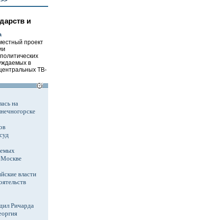
>>
дарств и
а
местный проект
ии
 политических
уждаемых в
центральных ТВ-
ась на
лнечногорске
ов
суд
аемых
в Москве
йские власти
оятельств
дил Ричарда
еоргия