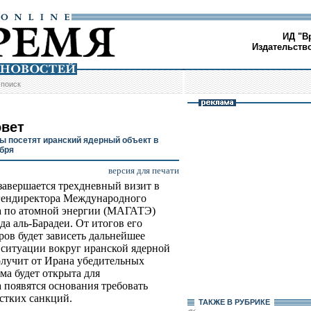
ИД "В
Издательств
/
поиск
овет
ы посетят иранский ядерный объект в
ября
версия для печати
завершается трехдневный визит в
гендиректора Международного
а по атомной энергии (МАГАТЭ)
а аль-Барадеи. От итогов его
ров будет зависеть дальнейшее
 ситуации вокруг иранской ядерной
олучит от Ирана убедительных
ма будет открыта для
 появятся основания требовать
стких санкций.
ТАКЖЕ В РУБРИКЕ