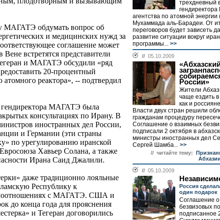
шным, плодотворным и вызывающим
трехдневный в
гендиректора
агентства по атомной энергии
Мухаммада аль-Барадеи. От ит
ру МАГАТЭ обдумать вопрос об
переговоров будет зависеть 
ергетических и медицинских нужд за
развитие ситуации вокруг ира
программы...
>>
 соответствующее соглашение может
 в Вене встретятся представители
//
05.10.2009
егеран и МАГАТЭ обсудили «ряд
«Абхазски
загранпас
предоставить 20-процентный
собираемся
 атомного реактора», -- подтвердил
России»
Жители Абхази
чаще ездить в
как и россиян
ан гендиректора МАГАТЭ была
Власти двух стран решили обл
закрытых консультациях по Ирану. В
гражданам процедуру пересеч
министров иностранных дел России,
Соглашение о взаимных безви
подписали 2 октября в абхазс
нции и Германии (эти страны
министры иностранных дел Се
у» по урегулированию иранской
Сергей Шамба...
>>
 Евросоюза Хавьер Солана, а также
// читайте тему:
Признан
Абхази
пасности Ирана Саид Джалили.
//
05.10.2009
терки» даже традиционно лояльные
Независим
сламскую Республику к
Россия сделал
один подарок
имоотношениях с МАГАТЭ. США и
Соглашение о
ок до конца года для прояснения
безвизовых по
естерка» и Тегеран договорились
подписанное 2