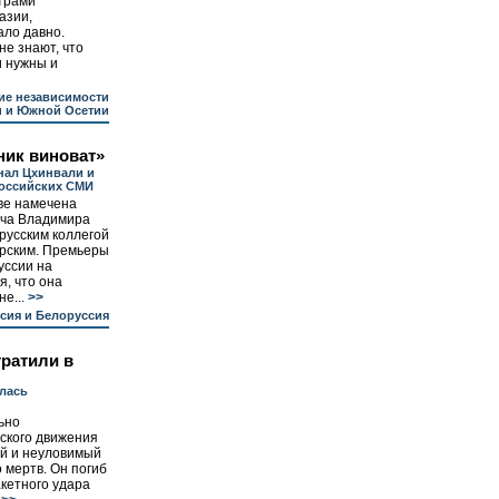
трами
азии,
ало давно.
е знают, что
и нужны и
ие независимости
и и Южной Осетии
ник виноват»
нал Цхинвали и
российских СМИ
ве намечена
еча Владимира
русским коллегой
рским. Премьеры
уссии на
я, что она
е...
>>
сия и Белоруссия
тратили в
лась
ьно
ского движения
ый и неуловимый
 мертв. Он погиб
акетного удара