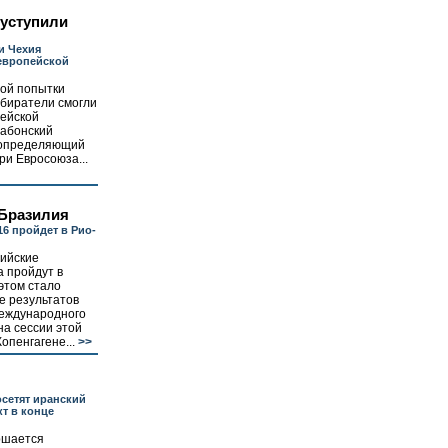
уступили
и Чехия
европейской
рой попытки
збиратели смогли
пейской
сабонский
, определяющий
и Евросоюза...
 Бразилия
6 пройдет в Рио-
ийские
а пройдут в
этом стало
е результатов
Международного
на сессии этой
опенгагене...
>>
сетят иранский
т в конце
ршается