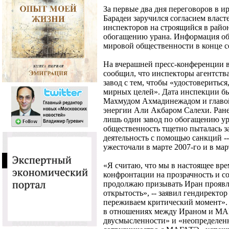
За первые два дня переговоров в и
Барадеи заручился согласием влас
инспекторов на строящийся в райо
обогащению урана. Информация об 
мировой общественности в конце с
На вчерашней пресс-конференции 
сообщил, что инспекторы агентства
завод с тем, чтобы «удостовериться
мирных целей». Дата инспекции бы
Махмудом Ахмадинежадом и главо
энергии Али Акбаром Салехи. Ранее
лишь один завод по обогащению ур
общественность тщетно пыталась за
деятельность с помощью санкций -- 
ужесточали в марте 2007-го и в мар
«Я считаю, что мы в настоящее вре
конфронтации на прозрачность и со
продолжаю призывать Иран прояв
открытость», -- заявил гендирект
переживаем критический момент».
в отношениях между Ираном и МА
двусмысленности» и «неопределен