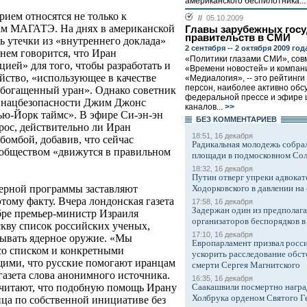
американского беспилотника...
ием относятся не только к
//
05.10.2009
дам МАГАТЭ. На днях в американской
Главы зарубежных госу
правительств в СМИ
ь утечки из «внутреннего доклада»
2 сентября -- 2 октября 2009 год
нем говорится, что Иран
«Политики глазами СМИ», сов
ией» для того, чтобы разработать и
«Времени новостей» и компан
йство, «использующее в качестве
«Медиалогия», -- это рейтинги
персон, наиболее активно обс
богащенный уран». Однако советник
федеральной прессе и эфире 
 нацбезопасности Джим Джонс
каналов...
>>
ью-Йорк таймс». В эфире Си-эн-эн
БЕЗ КОМMЕНТАРИЕВ
рос, действительно ли Иран
18:51, 16 декабря
бомбой, добавив, что сейчас
Радикальная молодежь собрал
ообществом «движутся в правильном
площади в подмосковном Со
18:32, 16 декабря
Путин отверг упреки адвокат
Ходорковского в давлении на 
дерной программы заставляют
тому факту. Вчера лондонская газета
17:58, 16 декабря
Задержан один из предполаг
ябре премьер-министр Израиля
организаторов беспорядков 
кву список российских ученых,
17:10, 16 декабря
ывать ядерное оружие. «Мы
Европарламент призвал росси
со списком и конкретными
ускорить расследование обст
щими, что русские помогают иранцам
смерти Сергея Магнитского
 газета слова анонимного источника.
16:35, 16 декабря
Саакашвили посмертно награ
считают, что подобную помощь Ирану
Холбрука орденом Святого Г
ца по собственной инициативе без