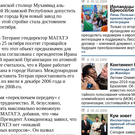
//
05.10.2009
ранской столице Мухаммад аль-
Ирландцы 
Брюсселю
тей Исламской Республики допустить
Лишь Польша 
не города Кум новый завод по
препятствуют 
этой стройке стала достоянием
интеграции
ентября.
Только со вто
ирландские и
преодолеть недоверие к евро
в Тегеране гендиректор МАГАТЭ
интеграции и поддержать Лис
 25 октября посетят строящийся
договор -- ключевой документ
будущие преобразования внутр
, что этот объект предназначен для
>>
ла согласована с президентом Ирана
й иранской Организации по атомной
//
05.10.2009
Континент
 считалось, что в Иране работает
Олимпиада-201
ана в городе Натанз. Международная
де-Жанейро
ставить Тегеран приостановить его
Летние Олимп
их ввели в декабре 2006 года и
игры-2016 год
Бразилии. Об 
те 2008-го.
известно посл
тайного голосования членов 
мя «переключаем передачу» с
олимпийского комитета (МОК) 
трудничество. Я, безусловно,
организации, состоявшейся в К
лять максимально возможную
//
05.10.2009
ор МАГАТЭ, добавив, что «мы
Кум зовет
 Президент Ахмадинежад заявил, что
Инспекторы по
ядерный объек
ГАТЭ нет «никакой
октября
ных вопросов». Он назвал
Сегодня заве