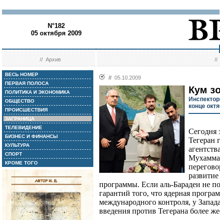
N°182
05 октября 2009
//
Архив
/
ВЕСЬ НОМЕР
//
05.10.2009
ПЕРВАЯ ПОЛОСА
Кум з
ПОЛИТИКА И ЭКОНОМИКА
Инспектор
ОБЩЕСТВО
конце окт
ПРОИСШЕСТВИЯ
ЗАГРАНИЦА
ТЕЛЕВИДЕНИЕ
Сегодня 
БИЗНЕС И ФИНАНСЫ
Тегеран 
КУЛЬТУРА
агентств
СПОРТ
Мухаммад
КРОМЕ ТОГО
перегово
развитие
программы. Если аль-Барадеи не п
гарантий того, что ядерная програм
международного контроля, у Запада
введения против Тегерана более же