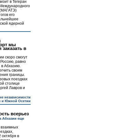
изит в Тегеран
 Международного
 (МАГАТЭ)
огов его
дальнейшее
нской ядерной
й
порт мы
 заказать в
и скоро смогут
 Россию, равно
е в Абхазию.
егчить своим
ения границы.
зовых поездках
кой столице
ргей Лавров и
ие независимости
и и Южной Осетии
ость всерьез
а Абхазии еще
 взаимных
ездках,
 октября в