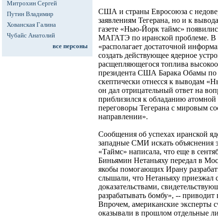
Митрохин Сергей
США и страны Евросоюза с недовер
Путин Владимир
заявлениям Тегерана, но и к выво
Хованская Галина
газете «Нью-Йорк таймс» появилис
Чубайс Анатолий
МАГАТЭ по иранской проблеме. В 
все персоны
«располагает достаточной информац
создать действующее ядерное устро
расщепляющегося топлива высокоо
президента США Барака Обамы по
скептически отнесся к выводам «Н
он дал отрицательный ответ на воп
приблизился к обладанию атомной 
переговоры Тегерана с мировым с
направлении».
Сообщения об успехах иранской я
западные СМИ искать объяснения э
«Таймс» написала, что еще в сент
Биньямин Нетаньяху передал в Мос
якобы помогающих Ирану разрабат
слышали, что Нетаньяху приезжал 
доказательствами, свидетельствую
разрабатывать бомбу», -- приводит
Впрочем, американские эксперты 
оказывали в прошлом отдельные ли