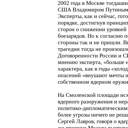
2002 года в Москве тогдаш
США Владимиром Путиным
Эксперты, как и сейчас, гот
порядке, достигнув принци
сторон о снижении уровней
боезарядов. Но к согласию п
стороны так и не пришли. В
трагедии тогда не произошло
Договоренности России и 
мнению эксперта, «больше н
характера, как в годы «хол
опасений «внушают мечты н
собственном ядерном оружи
На Смоленской площади исхо
ядерного разоружения и нер
политико-дипломатическими
более угрозы ничего не реша
Сергей Лавров, говоря о яд
же причине Москва выступа