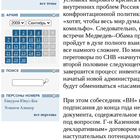
все темы
внутренних проблем Россия
конфронтационной политик
АРХИВ
«хотят, чтобы весь мир дума
комильфо». Следовательно,
1
2
3
4
5
6
встречи Медведев--Обама п
7
8
9
10
11
12
13
пройдут в духе полного вза
14
15
16
17
18
19
20
все намного сложнее. По мн
21
22
23
24
25
26
27
переговоры по СНВ «начнутся
28
29
30
второй половине следующего
завершится процесс инвента
ПОИСК
начатый новой администраци
будут обмениваться «пасам
ПЕРСОНЫ НОМЕРА
При этом собеседник «ВН» 
Евкуров Юнус-Бек
подписания до конца года н
Усманов Алишер
документа, содержательное 
все персоны
под вопросом. Г-н Казеннов
декларативным» договором 
наступательных потенциало