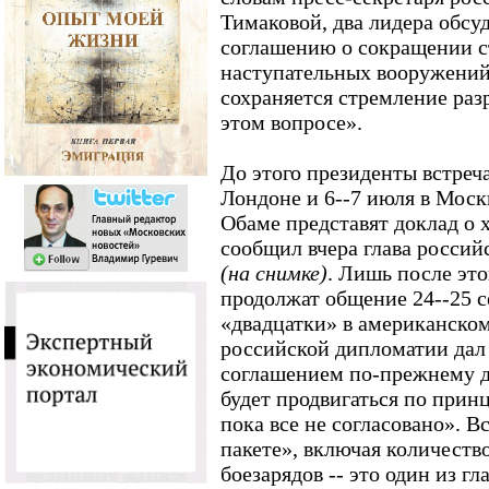
Тимаковой, два лидера обсу
соглашению о сокращении с
наступательных вооружений
сохраняется стремление ра
этом вопросе».
До этого президенты встреча
Лондоне и 6--7 июля в Моск
Обаме представят доклад о 
сообщил вчера глава росси
(на снимке)
. Лишь после это
продолжат общение 24--25 с
«двадцатки» в американском
российской дипломатии дал 
соглашением по-прежнему да
будет продвигаться по прин
пока все не согласовано». 
пакете», включая количеств
боезарядов -- это один из г