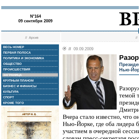
N°164
09 сентября 2009
//
Архив
/
ВЕСЬ НОМЕР
//
09.09.2009
ПЕРВАЯ ПОЛОСА
Разор
ПОЛИТИКА И ЭКОНОМИКА
Президе
ОБЩЕСТВО
Нью-Йо
ПРОИСШЕСТВИЯ
ЗАГРАНИЦА
КРУПНЫМ ПЛАНОМ
БИЗНЕС И ФИНАНСЫ
Разору
КУЛЬТУРА
темой т
СПОРТ
презид
КРОМЕ ТОГО
Дмитри
Вчера стало известно, что о
Нью-Йорке, где оба лидера б
участием в очередной сесс
словам пресс-секретаря рос