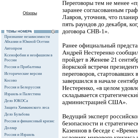
Переговоры тем не менее «п
заранее согласованным граф
Обзоры
Лавров, уточнив, что плани
пять раундов до декабря, ко
договора СНВ-1».
ТЕМЫ НОМЕРА
Признание независимости
Абхазии и Южной Осетии
Ранее официальный предст
Автопром
Андрей Нестеренко сообщил
Ксенофобия и неофашизм в
пройдет в Женеве 21 сентября
России
йоркской встречи президен
Россия и Прибалтика
переговоров, стартовавших в
Исторические версии
завершился в начале сентябр
Косово
Нестеренко, «в целом удовл
Россия и Белоруссия
Израиль и Палестина
складывается стратегически
Дело ЮКОСа
администрацией США».
Защита Химкинского леса
Дело Бульбова
Ведущий эксперт российско
Россия и финансовый кризис
безопасности и стратегичес
Доллар
Казеннов в беседе с «Време
Россия и Израиль
условиях мирового кризиса 