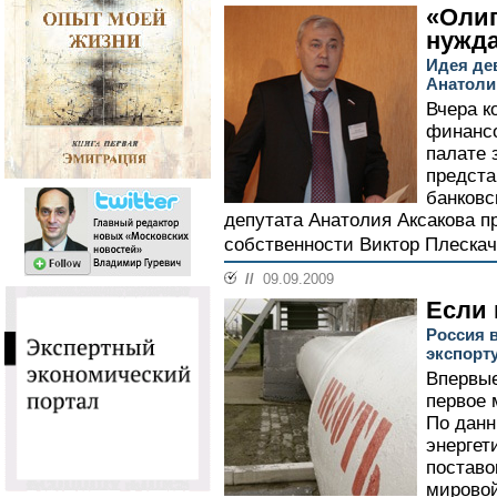
«Олиг
нужд
Идея де
Анатоли
Вчера к
финанс
палате 
предста
банковс
депутата Анатолия Аксакова п
собственности Виктор Плескач
//
09.09.2009
Если 
Россия 
экспорт
Впервые
первое 
По дан
энергет
поставо
мировой