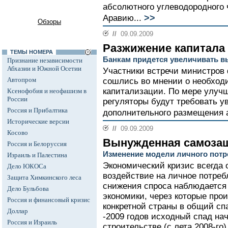
абсолютного углеводородного 
>>
Аравию...
Обзоры
//
09.09.2009
Разжижение капитала
ТЕМЫ НОМЕРА
Банкам придется увеличивать в
Признание независимости
Абхазии и Южной Осетии
Участники встречи министров
Автопром
сошлись во мнении о необход
капитализации. По мере улуч
Ксенофобия и неофашизм в
России
регуляторы будут требовать ув
Россия и Прибалтика
дополнительного размещения а
Исторические версии
//
09.09.2009
Косово
Вынужденная самоза
Россия и Белоруссия
Изменение модели личного потр
Израиль и Палестина
Экономический кризис всегда 
Дело ЮКОСа
воздействие на личное потреб
Защита Химкинского леса
снижения спроса наблюдается 
Дело Бульбова
экономики, через которые про
Россия и финансовый кризис
конкретной страны в общий сп
Доллар
-2009 годов исходный спад н
Россия и Израиль
строительстве (с лета 2008-го