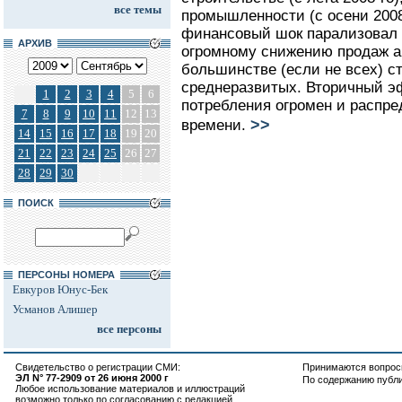
все темы
промышленности (с осени 2008
финансовый шок парализовал р
АРХИВ
огромному снижению продаж а
большинстве (если не всех) с
среднеразвитых. Вторичный э
1
2
3
4
5
6
потребления огромен и распре
7
8
9
10
11
12
13
>>
времени.
14
15
16
17
18
19
20
21
22
23
24
25
26
27
28
29
30
ПОИСК
ПЕРСОНЫ НОМЕРА
Евкуров Юнус-Бек
Усманов Алишер
все персоны
Свидетельство о регистрации СМИ:
Принимаются вопросы
ЭЛ N° 77-2909 от 26 июня 2000 г
По содержанию публ
Любое использование материалов и иллюстраций
возможно только по согласованию с редакцией