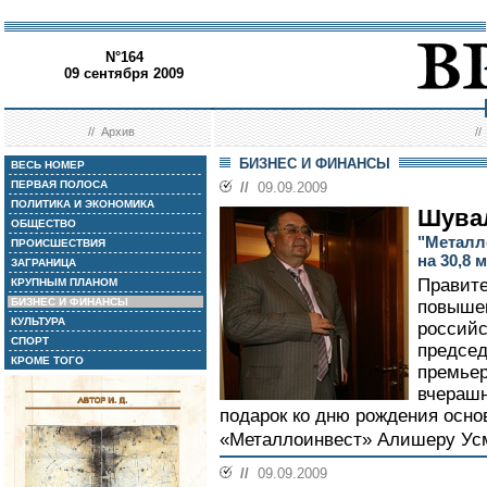
N°164
09 сентября 2009
//
Архив
/
БИЗНЕС И ФИНАНСЫ
ВЕСЬ НОМЕР
ПЕРВАЯ ПОЛОСА
//
09.09.2009
ПОЛИТИКА И ЭКОНОМИКА
Шува
ОБЩЕСТВО
"Металл
ПРОИСШЕСТВИЯ
на 30,8 
ЗАГРАНИЦА
Правите
КРУПНЫМ ПЛАНОМ
БИЗНЕС И ФИНАНСЫ
повыше
КУЛЬТУРА
российс
СПОРТ
председ
КРОМЕ ТОГО
премьер
вчераш
подарок ко дню рождения осно
«Металлоинвест» Алишеру Усм
//
09.09.2009