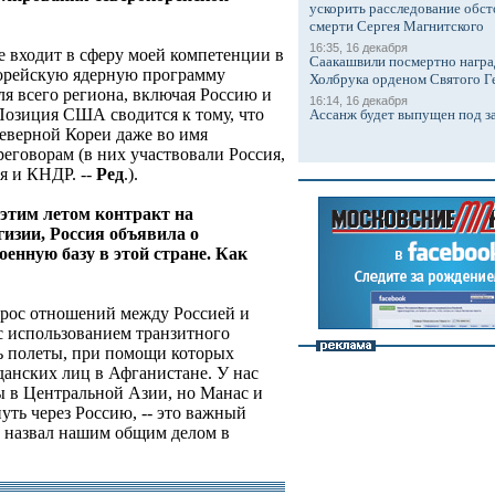
ускорить расследование обст
смерти Сергея Магнитского
16:35, 16 декабря
е входит в сферу моей компетенции в
Саакашвили посмертно награ
корейскую ядерную программу
Холбрука орденом Святого Г
ля всего региона, включая Россию и
16:14, 16 декабря
озиция США сводится к тому, что
Ассанж будет выпущен под з
Северной Кореи даже во имя
еговорам (в них участвовали Россия,
 и КНДР. --
Ред
.).
 этим летом контракт на
изии, Россия объявила о
оенную базу в этой стране. Как
прос отношений между Россией и
с использованием транзитного
ь полеты, при помощи которых
анских лиц в Афганистане. У нас
ы в Центральной Азии, но Манас и
уть через Россию, -- это важный
в назвал нашим общим делом в