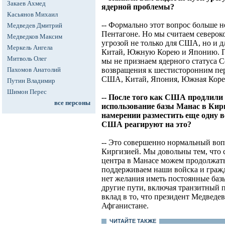
Закаев Ахмед
ядерной проблемы?
Касьянов Михаил
-- Формально этот вопрос больше н
Медведев Дмитрий
Пентагоне. Но мы считаем северо
Медведков Максим
угрозой не только для США, но и д
Меркель Ангела
Китай, Южную Корею и Японию. П
Митволь Олег
мы не признаем ядерного статуса 
Пахомов Анатолий
возвращения к шестисторонним пер
США, Китай, Япония, Южная Корея
Путин Владимир
Шимон Перес
-- После того как США продлили
все персоны
использование базы Манас в Кирг
намерении разместить еще одну в
США реагируют на это?
-- Это совершенно нормальный во
Киргизией. Мы довольны тем, что 
центра в Манасе можем продолжат
поддерживаем наши войска и гражд
нет желания иметь постоянные баз
другие пути, включая транзитный п
вклад в то, что президент Медведе
Афганистане.
ЧИТАЙТЕ ТАКЖЕ