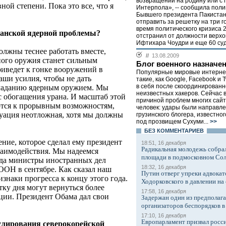
возвращении на родину или с
ной степени. Пока это все, что я
Интерпола», -- сообщила пол
Бывшего президента Пакистан
отправить за решетку на три го
время политического кризиса 2
ранской ядерной проблемы?
отстранил от должности верхо
Ифтихара Чоудри и еще 60 суде
должны теснее работать вместе,
//
13.08.2009
ного оружия станет сильным
Блог военного назначе
иведет к гонке вооружений в
Популярные мировые интернет
ши усилия, чтобы не дать
такие, как Google, Facebook и Tw
в себя после скоординированн
бладанию ядерным оружием. Мы
неизвестных хакеров. Сейчас 
с обогащения урана. И масштаб этой
причиной проблем многих сайт
тся к прорывным возможностям,
человек: удары были направл
туация неотложная, хотя мы должны
грузинского блогера, известно
под прозвищем Cyxyми...
>>
БЕЗ КОМMЕНТАРИЕВ
ние, которое сделал ему президент
18:51, 16 декабря
Радикальная молодежь собрал
заимодействия. Мы надеемся
площади в подмосковном Со
огда министры иностранных дел
18:32, 16 декабря
ООН в сентябре. Как сказал наш
Путин отверг упреки адвокат
знаки прогресса к концу этого года.
Ходорковского в давлении на 
тку дня могут вернуться более
17:58, 16 декабря
ции. Президент Обама дал свои
Задержан один из предполаг
организаторов беспорядков 
17:10, 16 декабря
Европарламент призвал росси
гулирования северокорейской