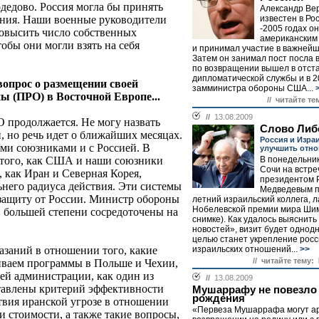
дедово. Россия могла бы принять
Александр Ве
ения. Наши военные руководители
известен в Рос
-2005 годах о
повысить число собственных
американским
обы они могли взять на себя
и принимал участие в важнейш
Затем он занимал пост посла 
по возвращении вышел в отста
дипломатической службы и в 2
опрос о размещении своей
замминистра обороны США...
ы (ПРО) в Восточной Европе...
// читайте те
//
13.08.2009
О продолжается. Не могу назвать
Слово Либ
н, но речь идет о ближайших месяцах.
Россия и Изра
ми союзниками и с Россией. В
улучшить отно
 того, как США и наши союзники
В понедельник,
Сочи на встре
, как Иран и Северная Корея,
президентом 
ьнего радиуса действия. Эти системы
Медведевым п
защиту от России. Министр обороны
летний израильский коллега, 
Нобелевской премии мира Шим
в большей степени сосредоточены на
снимке). Как удалось выяснит
новостей», визит будет однодн
целью станет укрепление росс
азаний в отношении того, какие
израильских отношений...
>>
// читайте тему:
иваем программы в Польше и Чехии,
ей администрации, как один из
//
13.08.2009
ставлены критерий эффективности
Мушаррафу не повезло
рождения
твия иранской угрозе в отношении
«Первеза Мушаррафа могут ар
 стоимости, а также такие вопросы,