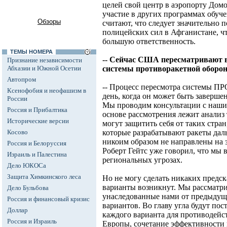
целей свой центр в аэропорту Домо
участие в других программах обуч
Обзоры
считают, что следует значительно 
полицейских сил в Афганистане, чт
большую ответственность.
ТЕМЫ НОМЕРА
-- Сейчас США пересматривают в
Признание независимости
Абхазии и Южной Осетии
системы противоракетной оборон
Автопром
-- Процесс пересмотра системы ПР
Ксенофобия и неофашизм в
день, когда он может быть заверше
России
Мы проводим консультации с наши
Россия и Прибалтика
основе рассмотрения лежит анализ
Исторические версии
могут защитить себя от таких стран
Косово
которые разрабатывают ракеты дал
никоим образом не направлены на 
Россия и Белоруссия
Роберт Гейтс уже говорил, что мы 
Израиль и Палестина
региональных угрозах.
Дело ЮКОСа
Защита Химкинского леса
Но не могу сделать никаких предск
варианты возникнут. Мы рассматр
Дело Бульбова
унаследованные нами от предыдущ
Россия и финансовый кризис
вариантов. Во главу угла будут по
Доллар
каждого варианта для противодейс
Россия и Израиль
Европы, сочетание эффективности и