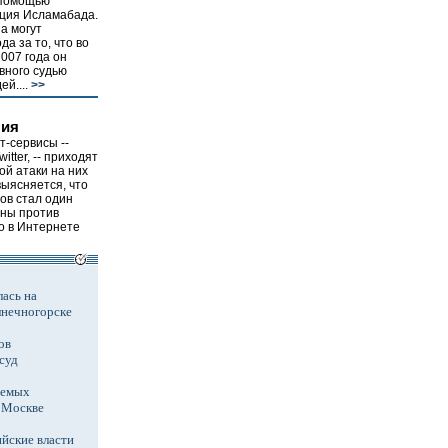
 помощью
иция Исламабада.
а могут
да за то, что во
007 года он
вного судью
й....
>>
ния
-сервисы --
itter, -- приходят
ой атаки на них
выясняется, что
ов стал один
ены против
го в Интернете
ась на
лнечногорске
ов
суд
аемых
в Москве
йские власти