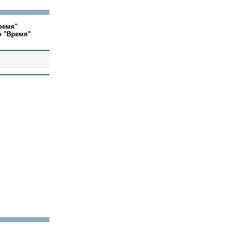
ремя"
о "Время"