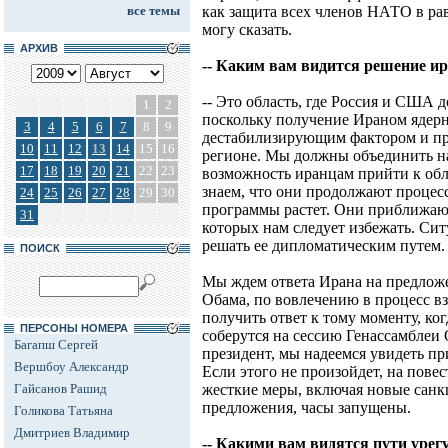
все темы
как защита всех членов НАТО в рав
могу сказать.
АРХИВ
-- Каким вам видится решение и
-- Это область, где Россия и США 
1
2
поскольку получение Ираном ядер
3
4
5
6
7
8
9
дестабилизирующим фактором и пр
10
11
12
13
14
15
16
регионе. Мы должны объединить на
17
18
19
20
21
22
23
возможность иранцам прийти к о
знаем, что они продолжают процес
24
25
26
27
28
29
30
программы растет. Они приближаю
31
которых нам следует избежать. Си
решать ее дипломатическим путем.
ПОИСК
Мы ждем ответа Ирана на предложе
Обама, по вовлечению в процесс в
получить ответ к тому моменту, к
ПЕРСОНЫ НОМЕРА
соберутся на сессию Генассамблеи 
Багапш Сергей
президент, мы надеемся увидеть при
Вершбоу Александр
Если этого не произойдет, на повес
Гайсанов Рашид
жесткие меры, включая новые санк
предложения, часы запущены.
Голикова Татьяна
Дмитриев Владимир
-- Какими вам видятся пути уре