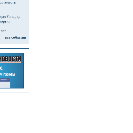
оятельств
дил Ричарда
еоргия
алог
все события