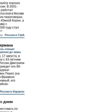
ршбоу хорошо
сии. В 2001-
н работал
 послом в Москве
их переговорах.
в Южной Корее, а
вку с
009 году стал
>>
му:
Россия и США
ермана
иль спешат
шения до зимы
 17 августа, в
чу с 43-летним
России Дмитрием
риедет его 86-
лауреат
он Перес (на
ь «Времени
евный, его
ийско-
Россия и Израиль
 с днем
естовать по