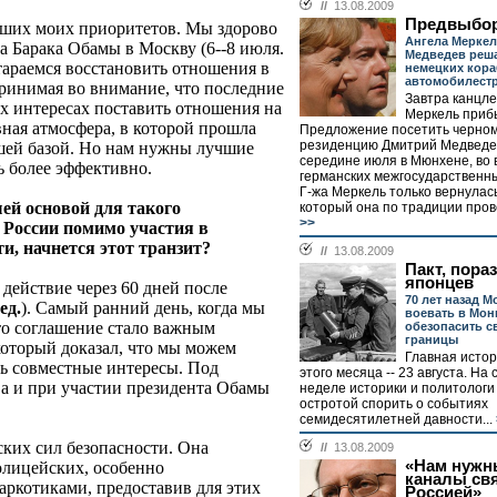
//
13.08.2009
Предвыбо
ейших моих приоритетов. Мы здорово
Ангела Меркел
а Барака Обамы в Москву (6--8 июля.
Медведев реша
тараемся восстановить отношения в
немецких кора
автомобилест
принимая во внимание, что последние
Завтра канцл
х интересах поставить отношения на
Меркель прибы
ная атмосфера, в которой прошла
Предложение посетить черно
резиденцию Дмитрий Медведев
ошей базой. Но нам нужны лучшие
середине июля в Мюнхене, во 
ь более эффективно.
германских межгосударственны
Г-жа Меркель только вернулась
шей основой для такого
который она по традиции прове
>>
 России помимо участия в
ти, начнется этот транзит?
//
13.08.2009
Пакт, пора
японцев
 действие через 60 дней после
70 лет назад 
ед.
). Самый ранний день, когда мы
воевать в Мон
Это соглашение стало важным
обезопасить с
границы
который доказал, что мы можем
Главная истор
сть совместные интересы. Под
этого месяца -- 23 августа. Н
а и при участии президента Обамы
неделе историки и политологи
остротой спорить о событиях
семидесятилетней давности...
ских сил безопасности. Она
//
13.08.2009
«Нам нужн
олицейских, особенно
каналы свя
аркотиками, предоставив для этих
Россией»