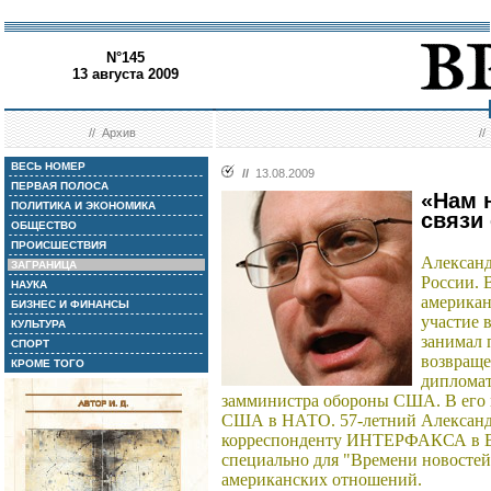
N°145
13 августа 2009
//
Архив
/
ВЕСЬ НОМЕР
//
13.08.2009
ПЕРВАЯ ПОЛОСА
«Нам 
ПОЛИТИКА И ЭКОНОМИКА
связи
ОБЩЕСТВО
ПРОИСШЕСТВИЯ
Александ
ЗАГРАНИЦА
России. 
НАУКА
американ
БИЗНЕС И ФИНАНСЫ
участие 
КУЛЬТУРА
занимал 
СПОРТ
возвраще
КРОМЕ ТОГО
дипломат
замминистра обороны США. В его к
США в НАТО. 57-летний Алексан
корреспонденту ИНТЕРФАКСА в В
специально для "Времени новостей
американских отношений.