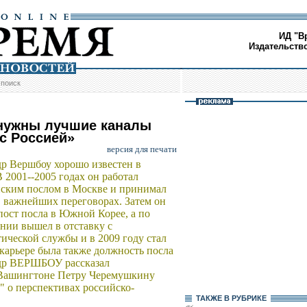
ИД "В
Издательств
/
поиск
нужны лучшие каналы
 с Россией»
версия для печати
р Вершбоу хорошо известен в
В 2001--2005 годах он работал
ским послом в Москве и принимал
в важнейших переговорах. Затем он
пост посла в Южной Корее, а по
нии вышел в отставку с
ической службы и в 2009 году стал
арьере была также должность посла
др ВЕРШБОУ рассказал
ашингтоне Петру Черемушкину
" о перспективах российско-
ТАКЖЕ В РУБРИКЕ