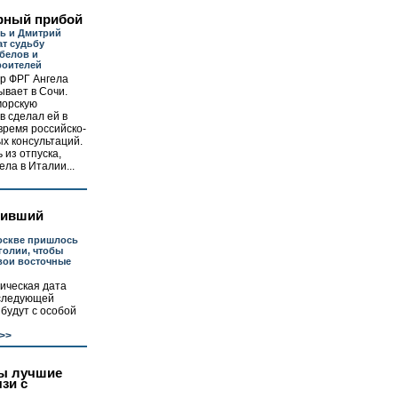
рный прибой
ь и Дмитрий
т судьбу
белов и
роителей
ер ФРГ Ангела
вает в Сочи.
морскую
 сделал ей в
время российско-
х консультаций.
 из отпуска,
ла в Италии...
зивший
Москве пришлось
голии, чтобы
вои восточные
ическая дата
а следующей
 будут с особой
>>
ы лучшие
зи с