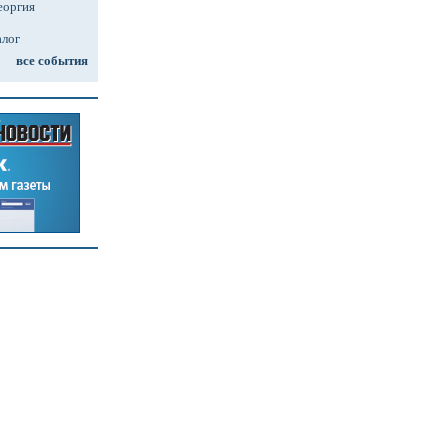
еоргия
алог
все события