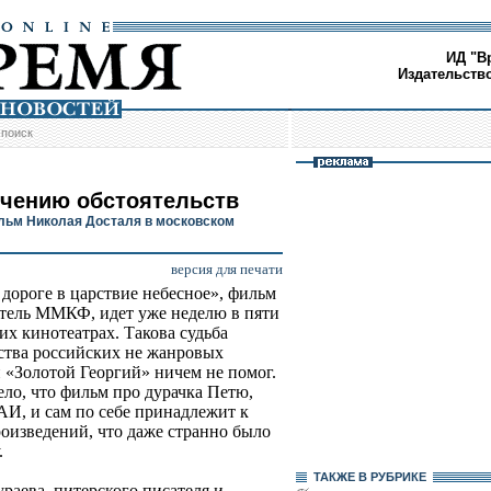
ИД "В
Издательств
/
поиск
ечению обстоятельств
ьм Николая Досталя в московском
версия для печати
 дороге в царствие небесное», фильм
итель ММКФ, идет уже неделю в пяти
их кинотеатрах. Такова судьба
тва российских не жанровых
и «Золотой Георгий» ничем не помог.
ело, что фильм про дурачка Петю,
АИ, и сам по себе принадлежит к
роизведений, что даже странно было
.
ТАКЖЕ В РУБРИКЕ
раева, питерского писателя и