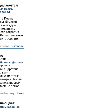
должается
ода Пермь
в город
рта Пермь
аждый месяц.
я -- каждую
 подпитать
осле открытия
 Permm, местные
вить 2009 год
те тему:
Выставки
ию
ьств
Николая Досталя
прокате
ге в царствие
льм --
МКФ, идет уже
театрах. Такова
их не жанровых
чем не помог...
итайте тему:
Кино
шноцвет
оны, народное