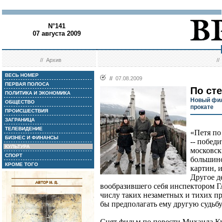
N°141
07 августа 2009
//
Архив
/
ВЕСЬ НОМЕР
//
07.08.2009
ПЕРВАЯ ПОЛОСА
По ст
ПОЛИТИКА И ЭКОНОМИКА
Новый фил
ОБЩЕСТВО
прокате
ПРОИСШЕСТВИЯ
ЗАГРАНИЦА
ТЕЛЕВИДЕНИЕ
«Петя по
БИЗНЕС И ФИНАНСЫ
-- побед
КУЛЬТУРА
московск
СПОРТ
большинс
КРОМЕ ТОГО
картин, 
Другое д
вообразившего себя инспектором Г
числу таких незаметных и тихих п
бы предполагать ему другую судьбу
Снят фильм по повести Михаила Ку