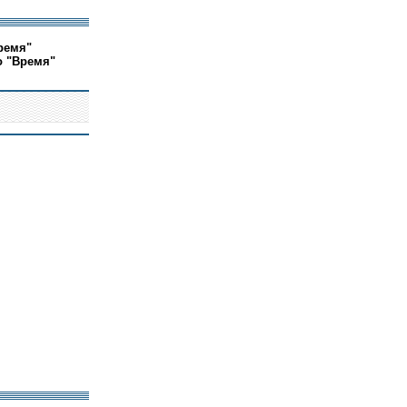
ремя"
о "Время"