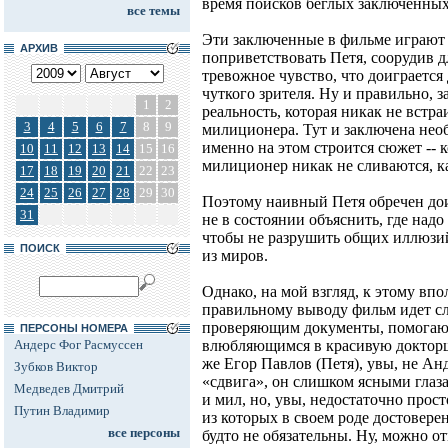
время поисков беглых заключенных
все темы
Эти заключенные в фильме играют 
АРХИВ
поприветствовать Петя, соорудив дл
тревожное чувство, что доиграется
чуткого зрителя. Ну и правильно, з
1
2
реальность, которая никак не встра
3
4
5
6
7
8
9
милиционера. Тут и заключена необ
именно на этом строится сюжет -- 
10
11
12
13
14
15
16
милиционер никак не сливаются, ка
17
18
19
20
21
22
23
24
25
26
27
28
29
30
Поэтому наивный Петя обречен доиг
31
не в состоянии объяснить, где надо
чтобы не разрушить общих иллюзий
ПОИСК
из миров.
Однако, на мой взгляд, к этому вп
правильному выводу фильм идет сл
проверяющим документы, помогаю
ПЕРСОНЫ НОМЕРА
Андерс Фог Расмуссен
влюбляющимся в красивую докторш
же Егор Павлов (Петя), увы, не Ан
Зубков Виктор
«сдвига», он слишком ясными глаз
Медведев Дмитрий
и мил, но, увы, недостаточно прос
Путин Владимир
из которых в своем роде достоверен
все персоны
будто не обязательны. Ну, можно о