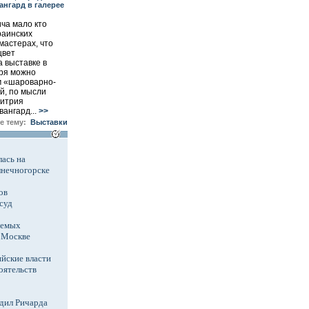
ангард в галерее
ча мало кто
раинских
мастерах, что
цвет
а выставке в
бря можно
м «шароварно-
й, по мысли
митрия
ангард...
>>
те тему:
Выставки
ась на
лнечногорске
ов
суд
аемых
в Москве
йские власти
оятельств
дил Ричарда