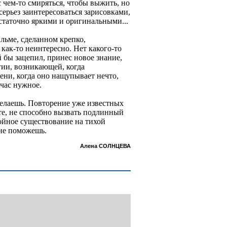
 с чем-то смиряться, чтобы выжить, но
серьез заинтересоваться зарисовками,
статочно яркими и оригинальными...
ильме, сделанном крепко,
 как-то неинтересно. Нет какого-то
й бы зацепил, принес новое знание,
ргии, возникающей, когда
ени, когда оно нащупывает нечто,
йчас нужное.
делаешь. Повторение уже известных
те, не способно вызвать подлинный
ойное существование на тихой
не поможешь.
Алена СОЛНЦЕВА