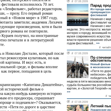
//
07.08.2009
и фестиваля исполнилось 70 лет.
Парад про
а «Ленфильме», работал редактором,
Из города-зав
превращается 
ши, -- прозу. Его первый роман
фестивалей
ный в «Новом мире» в 1987 году,
Начиная с ма
бютанта заметили; академик Лихачев
фестивалит к
Начиная с июл
ледующие произведения, хотя и были
неделю. Это неспроста: желая
ервого романа не повторили.
интерес к городу, возникший п
 Кураев получил, на иностранные
музея современного искусства
отно печатали и в литературной
власти приняли решение объя
годом фестивалей...
>>
те.
// читай
сь и Николаю Досталю, который после
//
07.08.2009
По стечен
стал режиссером культовым, но как
обстоятел
ной картины. И вкус есть, и
Новый фильм 
иональной среде, и фильмы вполне
в московском 
 как первое, попадания в цель
«Петя по доро
небесное», фи
победитель М
неделю в пяти московских кино
 экранизацию «Капитана Дикштейна»,
судьба большинства российск
картин, и «Золотой Георгий» ни
шой исторический фильм о
>>
 на какую-нибудь камерную историю
// ч
овам его продюсера, спрашивает
//
07.08.2009
«попроще и подешевле»? Оказывается,
Летний пы
ести «Петя по дороге в царствие
Украинские ик