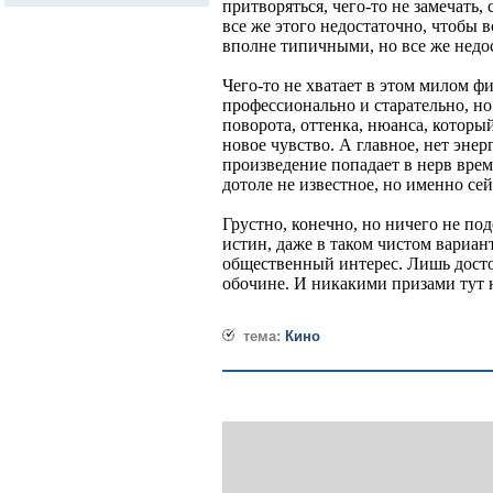
притворяться, чего-то не замечать,
все же этого недостаточно, чтобы в
вполне типичными, но все же недо
Чего-то не хватает в этом милом ф
профессионально и старательно, но
поворота, оттенка, нюанса, которы
новое чувство. А главное, нет эне
произведение попадает в нерв врем
дотоле не известное, но именно се
Грустно, конечно, но ничего не по
истин, даже в таком чистом вариан
общественный интерес. Лишь дост
обочине. И никакими призами тут 
тема:
Кино