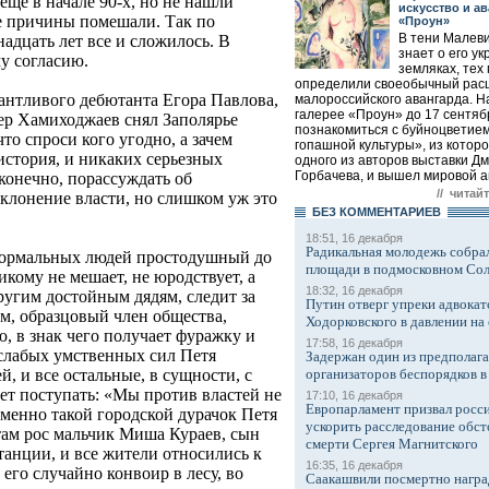
еще в начале 90-х, но не нашли
искусство и ав
ие причины помешали. Так по
«Проун»
В тени Малеви
надцать лет все и сложилось. В
знает о его ук
у согласию.
земляках, тех 
определили своеобычный рас
лантливого дебютанта Егора Павлова,
малороссийского авангарда. Н
галерее «Проун» до 17 сентя
ер Хамиходжаев снял Заполярье
познакомиться с буйноцветие
что спроси кого угодно, а зачем
гопашной культуры», из которо
история, и никаких серьезных
одного из авторов выставки Д
Горбачева, и вышел мировой ав
конечно, порассуждать об
// читай
оклонение власти, но слишком уж это
БЕЗ КОМMЕНТАРИЕВ
18:51, 16 декабря
Радикальная молодежь собрал
 нормальных людей простодушный до
площади в подмосковном Со
кому не мешает, не юродствует, а
18:32, 16 декабря
ругим достойным дядям, следит за
Путин отверг упреки адвокат
м, образцовый член общества,
Ходорковского в давлении на 
, в знак чего получает фуражку и
17:58, 16 декабря
 слабых умственных сил Петя
Задержан один из предполаг
организаторов беспорядков 
, и все остальные, в сущности, с
ует поступать: «Мы против властей не
17:10, 16 декабря
Европарламент призвал росси
 именно такой городской дурачок Петя
ускорить расследование обст
там рос мальчик Миша Кураев, сын
смерти Сергея Магнитского
танции, и все жители относились к
16:35, 16 декабря
 его случайно конвоир в лесу, во
Саакашвили посмертно награ