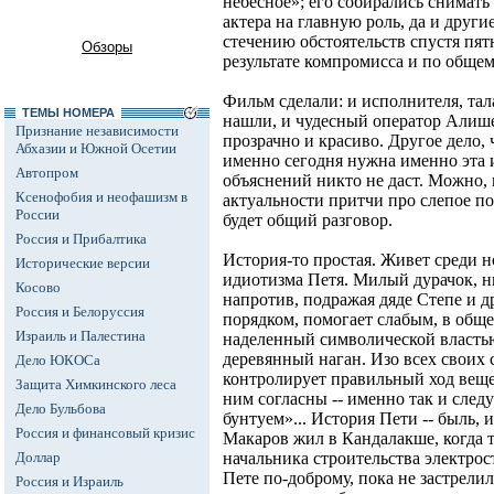
небесное»; его собирались снимать 
актера на главную роль, да и друг
стечению обстоятельств спустя пят
Обзоры
результате компромисса и по общем
Фильм сделали: и исполнителя, та
ТЕМЫ НОМЕРА
нашли, и чудесный оператор Алиш
Признание независимости
прозрачно и красиво. Другое дело, 
Абхазии и Южной Осетии
именно сегодня нужна именно эта 
Автопром
объяснений никто не даст. Можно, 
Ксенофобия и неофашизм в
актуальности притчи про слепое п
России
будет общий разговор.
Россия и Прибалтика
История-то простая. Живет среди
Исторические версии
идиотизма Петя. Милый дурачок, ни
Косово
напротив, подражая дяде Степе и д
Россия и Белоруссия
порядком, помогает слабым, в обще
Израиль и Палестина
наделенный символической властью
деревянный наган. Изо всех своих
Дело ЮКОСа
контролирует правильный ход вещей
Защита Химкинского леса
ним согласны -- именно так и след
Дело Бульбова
бунтуем»... История Пети -- быль,
Россия и финансовый кризис
Макаров жил в Кандалакше, когда 
Доллар
начальника строительства электрос
Пете по-доброму, пока не застрелил
Россия и Израиль