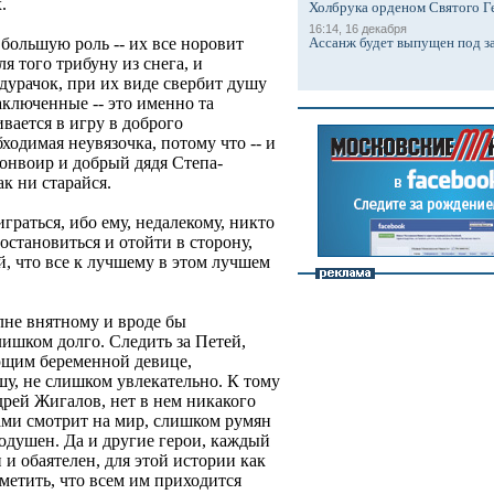
.
Холбрука орденом Святого Г
16:14, 16 декабря
Ассанж будет выпущен под з
большую роль -- их все норовит
я того трибуну из снега, и
 дурачок, при их виде свербит душу
аключенные -- это именно та
ивается в игру в доброго
ходимая неувязочка, потому что -- и
конвоир и добрый дядя Степа-
к ни старайся.
раться, ибо ему, недалекому, никто
 остановиться и отойти в сторону,
, что все к лучшему в этом лучшем
олне внятному и вроде бы
ишком долго. Следить за Петей,
щим беременной девице,
у, не слишком увлекательно. К тому
дрей Жигалов, нет в нем никакого
ами смотрит на мир, слишком румян
тодушен. Да и другие герои, каждый
 и обаятелен, для этой истории как
тметить, что всем им приходится