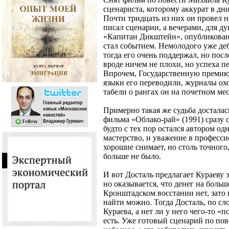
сценариста, которому аккурат в дн
Почти тридцать из них он провел н
писал сценарии, а вечерами, для ду
«Капитан Дикштейн», опубликован
стал событием. Немолодого уже де
тогда его очень поддержал, но пос
вроде ничем не плохи, но успеха п
Впрочем, Государственную премию
языки его переводили, журналы ох
табели о рангах он на почетном мес
Примерно такая же судьба достала
фильма «Облако-рай» (1991) сразу 
будто с тех пор остался автором од
мастерство, и уважение в професс
хорошие снимает, но столь точного,
больше не было.
И вот Досталь предлагает Кураеву
но оказывается, что денег на боль
Кронштадском восстании нет, зато
найти можно. Тогда Досталь, по сл
Кураева, а нет ли у него чего-то 
есть. Уже готовый сценарий по пов