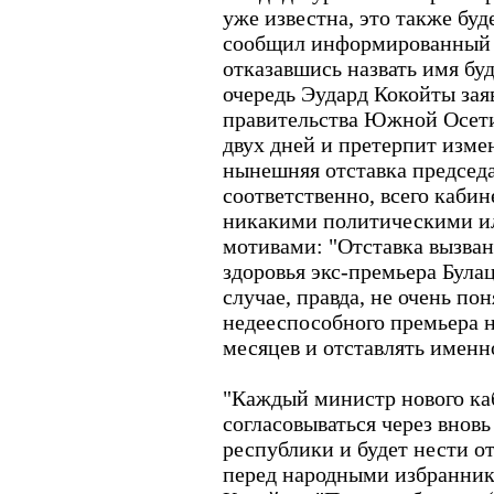
уже известна, это также буд
сообщил информированный 
отказавшись назвать имя бу
очередь Эудард Кокойты заяв
правительства Южной Осетии
двух дней и претерпит измен
нынешняя отставка председа
соответственно, всего каби
никакими политическими и
мотивами: "Отставка вызва
здоровья экс-премьера Булац
случае, правда, не очень по
недееспособного премьера н
месяцев и отставлять именн
"Каждый министр нового каб
согласовываться через внов
республики и будет нести от
перед народными избранника