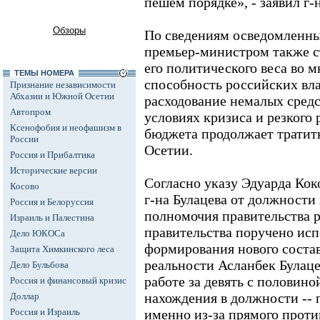
пешем порядке», - заявил г-
Обзоры
По сведениям осведомленны
премьер-министром также ст
его политического веса во м
ТЕМЫ НОМЕРА
способность российских вл
Признание независимости
Абхазии и Южной Осетии
расходование немалых средс
Автопром
условиях кризиса и резкого
Ксенофобия и неофашизм в
бюджета продолжает тратит
России
Осетии.
Россия и Прибалтика
Исторические версии
Согласно указу Эдуарда Кок
Косово
г-на Булацева от должност
Россия и Белоруссия
полномочия правительства 
Израиль и Палестина
правительства поручено исп
Дело ЮКОСа
формирования нового состав
Защита Химкинского леса
реальности Асланбек Булаце
Дело Бульбова
работе за девять с половин
Россия и финансовый кризис
нахождения в должности -- 
Доллар
Россия и Израиль
именно из-за прямого проти