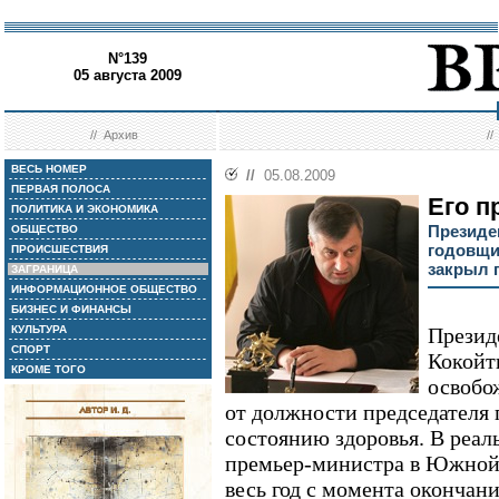
N°139
05 августа 2009
//
Архив
/
ВЕСЬ НОМЕР
//
05.08.2009
ПЕРВАЯ ПОЛОСА
Его п
ПОЛИТИКА И ЭКОНОМИКА
Президе
ОБЩЕСТВО
годовщи
ПРОИСШЕСТВИЯ
закрыл г
ЗАГРАНИЦА
ИНФОРМАЦИОННОЕ ОБЩЕСТВО
БИЗНЕС И ФИНАНСЫ
КУЛЬТУРА
Презид
СПОРТ
Кокойт
КРОМЕ ТОГО
освобо
от должности председателя 
состоянию здоровья. В реа
премьер-министра в Южной
весь год с момента окончан