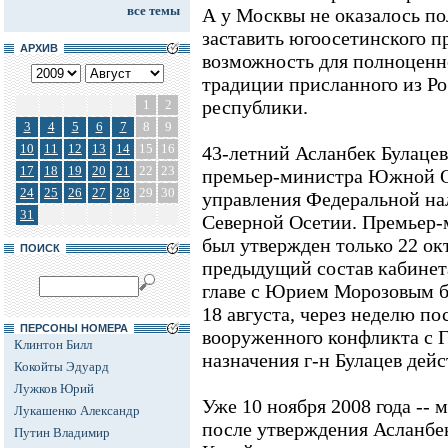
все темы
А у Москвы не оказалось по
заставить югоосетинского п
АРХИВ
возможность для полноценн
традиции присланного из Ро
республики.
1
2
3
4
5
6
7
8
9
10
11
12
13
14
15
16
43-летний Асланбек Булацев
17
18
19
20
21
22
23
премьер-министра Южной О
24
25
26
27
28
29
30
управления Федеральной на
31
Северной Осетии. Премьер
был утвержден только 22 окт
ПОИСК
предыдущий состав кабинет
главе с Юрием Морозовым б
18 августа, через неделю п
ПЕРСОНЫ НОМЕРА
вооруженного конфликта с Г
Клинтон Билл
назначения г-н Булацев дейс
Кокойты Эдуард
Лужков Юрий
Уже 10 ноября 2008 года -- 
Лукашенко Александр
после утверждения Асланбек
Путин Владимир