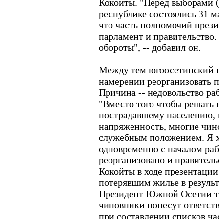
Кокойты. "Перед выборами 
республике состоялись 31 ма
что часть полномочий прези
парламент и правительство.
обороты", -- добавил он.
Между тем югоосетинский п
намерении реорганизовать п
Причина -- недовольство ра
"Вместо того чтобы решать
пострадавшему населению, 
напряженность, многие чин
служебным положением. Я хо
одновременно с началом раб
реорганизовано и правительст
Кокойты в ходе презентации
потерявшим жилье в результ
Президент Южной Осетии то
чиновники понесут ответст
при составлении списков ч