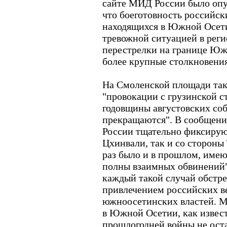
сайте МИД России было опу
что боеготовность российск
находящихся в Южной Осетии
тревожной ситуацией в реги
перестрелки на границе Юж
более крупные столкновения
На Смоленской площади так
"провокации с грузинской с
годовщины августовских соб
прекращаются". В сообщени
России тщательно фиксирую
Цхинвали, так и со стороны 
раз было и в прошлом, имею
полны взаимных обвинений
каждый такой случай обстре
привлечением российских ве
южноосетинских властей. 
в Южной Осетии, как извест
прошлогодней войны не ост