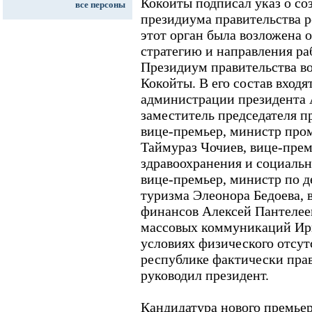
Кокойты подписал указ о соз
все персоны
президиума правительства 
этот орган была возложена 
стратегию и направления ра
Президиум правительства во
Кокойты. В его состав входя
администрации президента 
заместитель председателя п
вице-премьер, министр про
Таймураз Чочиев, вице-прем
здравоохранения и социальн
вице-премьер, министр по д
туризма Элеонора Бедоева, 
финансов Алексей Пантелеев
массовых коммуникаций Ирин
условиях физического отсут
республике фактически прав
руководил президент.
Кандидатура нового премь