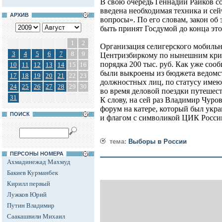
В свою очередь Геннадий Райков со
введена необходимая техника и се
АРХИВ
вопросы». По его словам, закон о
быть принят Госдумой до конца это
1
2
Организация селигерского мобильн
3
4
5
6
7
8
9
Центризбиркому по нынешним криз
порядка 200 тыс. руб. Как уже соо
10
11
12
13
14
15
16
были выкроены из бюджета ведомств
17
18
19
20
21
22
23
должностных лиц, по статусу имею
24
25
26
27
28
29
30
во время деловой поездки путешест
31
К слову, на сей раз Владимир Чуро
форум на катере, который был укр
ПОИСК
и флагом с символикой ЦИК Росси
тема:
Выборы в России
ПЕРСОНЫ НОМЕРА
Ахмадинежад Махмуд
Бакиев Курманбек
Кирилл первый
Лужков Юрий
Путин Владимир
Саакашвили Михаил