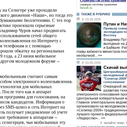
Серверы системы хранения
серверы системы хранения
bitweb.ru
ду на Селигере уже проходили
ТАКЖЕ В РУБРИКЕ
кого движения «Наши», но тогда это
//
03.08.2009
и бумажными бюллетенями. С тех пор
Путин и Н
актике произошли серьезные
Премьер сове
Владимир Чуров начал продвигать
экспедицию п
использованием сетей общего
Востоку
Владимир Пут
 волеизъявления по Интернету с
выходные на 
м телефонам и с помощью
и Байкале. Ра
прошли обкатку на региональных
главы кабинета министров пол
необычной...
>>
09 года, а 23 июня мобильное
 другом молодежном форуме --
//
03.08.2009
Скачай вы
Центризбирко
молодежный 
 мобильникам считают самым
"Селигер-2009
обом электронного волеизъявления.
голосованию
технология для мобильных
Очередной эк
развитию тех
 После того как в аппарат
электронного голосования про
ая программа для голосования, на
Центральная избирательная к
писок кандидатов. Информация о
Главное электоральное ведом
организовало на молодежном
рез SMS-шлюз и сеть Интернет на
«Селигер-2009» традиционны
ель получает уведомление об учете
лучшего проекта федерально
ое требование к аппаратам --
«Лидерство»...
>>
х селигерцев, чьи мобильники эту
// читайте тему: