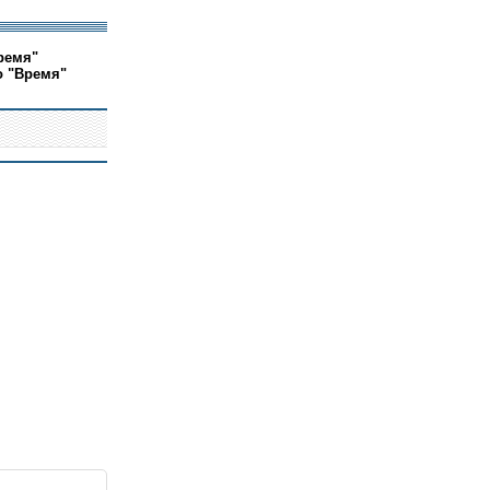
ремя"
о "Время"