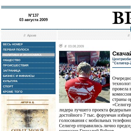
N°137
03 августа 2009
//
Архив
/
ВЕСЬ НОМЕР
//
03.08.2009
ПЕРВАЯ ПОЛОСА
Скача
ПОЛИТИКА И ЭКОНОМИКА
Центризб
ОБЩЕСТВО
"Селигер-
ПРОИСШЕСТВИЯ
ЗАГРАНИЦА
БИЗНЕС И ФИНАНСЫ
Очередно
КУЛЬТУРА
технолог
СПОРТ
провела 
КРОМЕ ТОГО
комиссия
страны о
«Селиге
лидера лучшего проекта федераль
достойного 7 тыс. форумчан избир
голосования с мобильных телефоно
Селигер отправились лично предс
комиссии Геннадий Райков.