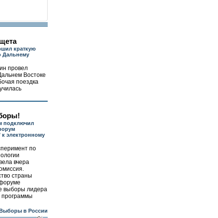
ищета
ршил краткую
о Дальнему
ин провел
Дальнем Востоке
бочая поездка
училась
боры!
м подключил
форум
" к электронному
сперимент по
нологии
вела вчера
омиссия.
ство страны
 форуме
е выборы лидера
й программы
Выборы в России