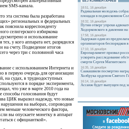
 предусмотрен альтернативный
БЕЗ КОМMЕНТАРИЕВ
нием SMS-канала.
18:51, 16 декабря
Радикальная молодежь собрал
площади в подмосковном Со
то эта система была разработана
ящих» региональных и федеральных
18:32, 16 декабря
Путин отверг упреки адвокат
Как пояснила корреспонденту
Ходорковского в давлении на 
ного селигерского избиркома
17:58, 16 декабря
едусмотрено и использование
Задержан один из предполаг
тех, у кого аппарата нет, разрядился
организаторов беспорядков 
и на счету. Подведение итогов
17:10, 16 декабря
его через три с половиной часа
Европарламент призвал росси
ускорить расследование обст
смерти Сергея Магнитского
вание с использованием Интернета и
16:35, 16 декабря
Саакашвили посмертно награ
о в первую очередь для организации
Холбрука орденом Святого Г
й, на судах, в труднодоступных
16:14, 16 декабря
спользуются в порядке эксперимента,
Ассанж будет выпущен под з
щал, что уже в марте 2010 года на
е способы голосования будут
ава ЦИК выразил надежду, что новые
 нарушения на выборах, сопроводив
ем меньше человеческого фактора,
ли вы опускаете монетку в аппарат
гаться с официанткой».