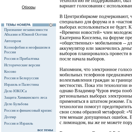
технологию не поддерживают, был
вариант голосования с использова
Обзоры
В Центризбиркоме подчеркивают, ч
специально для форума и в «насто
ТЕМЫ НОМЕРА
выборах использоваться не будет. 
Признание независимости
«Времени новостей» член молодеж
Абхазии и Южной Осетии
Екатерина Киселева, на форуме пр
Автопром
«общественных» мобильников -- для 
Ксенофобия и неофашизм в
аккумулятор или закончились деньг
России
выборов планировалось провести вс
Россия и Прибалтика
после начала выборов.
Исторические версии
Напомним, что электронное голосо
Косово
мобильных телефонов предназначен
Россия и Белоруссия
волеизъявления граждан за границе
Израиль и Палестина
местностях. Пока эти технологии и
однако Владимир Чуров вчера пообе
Дело ЮКОСа
региональных выборах электронны
Защита Химкинского леса
применяться в штатном режиме. Гл
Дело Бульбова
технологии помогут предотвратить
Россия и финансовый кризис
свои слова образной метафорой: «Ч
Доллар
тем меньше допущенных ошибок. Ес
с лимонадом, вы же не можете пору
Россия и Израиль
все темы