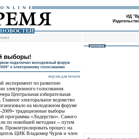
ИД "В
Издательств
/
поиск
й выборы!
ирком подключил молодежный форум
2009" к электронному голосованию
версия для печати
й эксперимент по развитию
ии электронного голосования
вчера Центральная избирательная
. Главное электоральное ведомство
рганизовало на молодежном форуме
р-2009» традиционные выборы
ной программы «Лидерство». Самого
али по новейшей методике -- путем
в. Проконтролировать процесс на
едатель ЦИК Владимир Чуров и член