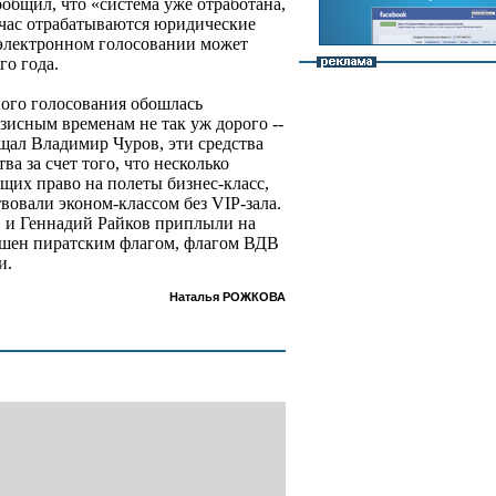
общил, что «система уже отработана,
йчас отрабатываются юридические
б электронном голосовании может
го года.
ого голосования обошлась
исным временам не так уж дорого --
бщал Владимир Чуров, эти средства
а за счет того, что несколько
щих право на полеты бизнес-класс,
вовали эконом-классом без VIP-зала.
в и Геннадий Райков приплыли на
ашен пиратским флагом, флагом ВДВ
и.
Наталья РОЖКОВА