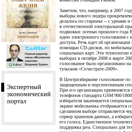
Заметим, что, например, в 2007 го
выборы нового лидера прокремлевс
делалось по старинке -- с урнами 
в отечественной электоральной пр
подвижки: осенью прошлого года 
идею электронного голосования с 
доступа. Речь идет об организации
помощью CD-дисков, по мобильны
социальных карт. Эти технологии 
выборах в октябре 2008 и марте 20
голосование было организовано на
тульском «Селистрате-2009».
В Центризбиркоме голосование по
защищенным и перспективным спос
При его организации применяется 
телефонов стандарта GSM 900/1800.
избирателя закачивается специальн
экране мобильника отображается с
сделанном выборе отправляется че
сервер хранения данных, а избират
его голоса. Единственное техническ
поддержка java. Специально для те