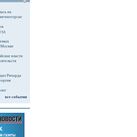
ась на
лнечногорске
ов
суд
аемых
в Москве
йские власти
оятельств
дил Ричарда
еоргия
алог
все события