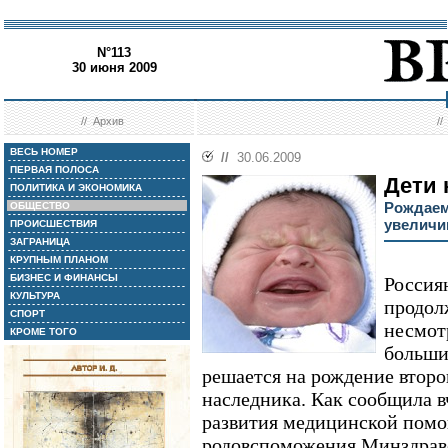
N°113
30 июня 2009
//
Архив
/
ВЕСЬ НОМЕР
//
30.06.2009
ПЕРВАЯ ПОЛОСА
Дети 
ПОЛИТИКА И ЭКОНОМИКА
Рождаем
ОБЩЕСТВО
увеличи
ПРОИСШЕСТВИЯ
ЗАГРАНИЦА
КРУПНЫМ ПЛАНОМ
БИЗНЕС И ФИНАНСЫ
Россия
КУЛЬТУРА
продол
СПОРТ
несмот
КРОМЕ ТОГО
больши
решается на рождение второг
наследника. Как сообщила в
развития медицинской помо
родовспоможения Минздрав