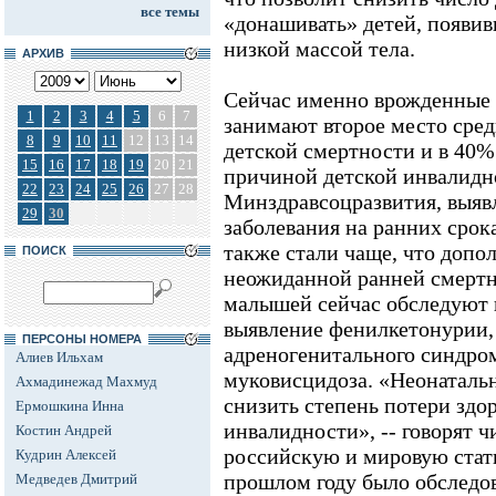
все темы
«донашивать» детей, появив
низкой массой тела.
АРХИВ
Сейчас именно врожденные 
1
2
3
4
5
6
7
занимают второе место сре
8
9
10
11
12
13
14
детской смертности и в 40%
15
16
17
18
19
20
21
причиной детской инвалидн
22
23
24
25
26
27
28
Минздравсоцразвития, выяв
29
30
заболевания на ранних срок
также стали чаще, что допо
ПОИСК
неожиданной ранней смертн
малышей сейчас обследуют 
выявление фенилкетонурии,
ПЕРСОНЫ НОМЕРА
адреногенитального синдром
Алиев Ильхам
муковисцидоза. «Неонаталь
Ахмадинежад Махмуд
снизить степень потери здо
Ермошкина Инна
инвалидности», -- говорят ч
Костин Андрей
российскую и мировую стати
Кудрин Алексей
прошлом году было обследов
Медведев Дмитрий