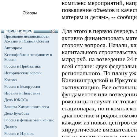
комплекс мероприятий, нап
повышение объемов и каче
Обзоры
матерям и детям», -- сообщ
Для этого в первую очередь
ТЕМЫ НОМЕРА
Признание независимости
активно финансировать мат
Абхазии и Южной Осетии
сторону вопроса. Начали, ка
Автопром
капитального строительства,
Ксенофобия и неофашизм в
млрд руб. на возведение 24
России
всей стране: двух федеральн
Россия и Прибалтика
регионального. По плану уже 
Исторические версии
Калининградской и Иркутско
Косово
эксплуатацию. Все остальны
Россия и Белоруссия
Израиль и Палестина
фундаментов или возведения
Дело ЮКОСа
роженицы получат не тольк
Защита Химкинского леса
стационарах, но и комплекс
Дело Бульбова
диагностике и родовспоможе
Россия и финансовый кризис
каждом из новых центров с
Доллар
хирургические вмешательств
Россия и Израиль
что позволит снизить число