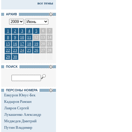
все темы
АРХИВ
1
2
3
4
5
6
7
8
9
10
11
12
13
14
15
16
17
18
19
20
21
22
23
24
25
26
27
28
29
30
ПОИСК
ПЕРСОНЫ НОМЕРА
Евкуров Юнус-Бек
Кадыров Рамзан
Лавров Сергей
Лукашенко Александр
Медведев Дмитрий
Путин Владимир