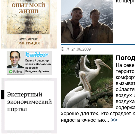
Концерт
//
24.06.2009
Погод
На севе
террито
комфорт
вызыват
областя
воздух 
воздуха
содержа
хорошо для тех, кто страдает 
>>
недостаточностью...