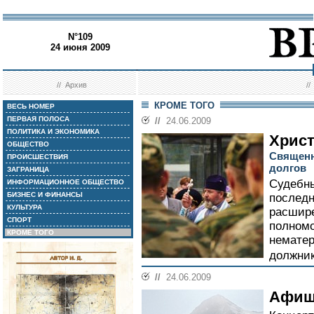
N°109
24 июня 2009
//
Архив
/
КРОМЕ ТОГО
ВЕСЬ НОМЕР
ПЕРВАЯ ПОЛОСА
//
24.06.2009
ПОЛИТИКА И ЭКОНОМИКА
Христ
ОБЩЕСТВО
Священн
ПРОИСШЕСТВИЯ
долгов
ЗАГРАНИЦА
Судебны
ИНФОРМАЦИОННОЕ ОБЩЕСТВО
БИЗНЕС И ФИНАНСЫ
последн
КУЛЬТУРА
расшир
СПОРТ
полномо
КРОМЕ ТОГО
нематер
должник
//
24.06.2009
Афиш