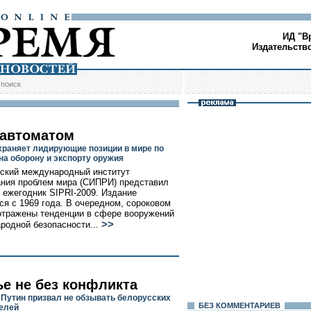
ИД "В
Издательств
/
поиск
 автоматом
храняет лидирующие позиции в мире по
на оборону и экспорту оружия
ский международный институт
ния проблем мира (СИПРИ) представил
 ежегодник SIPRI-2009. Издание
ся с 1969 года. В очередном, сороковом
 отражены тенденции в сфере вооружений
>>
родной безопасности...
ье не без конфликта
Путин призвал не обзывать белорусских
БЕЗ КОМMЕНТАРИЕВ
елей