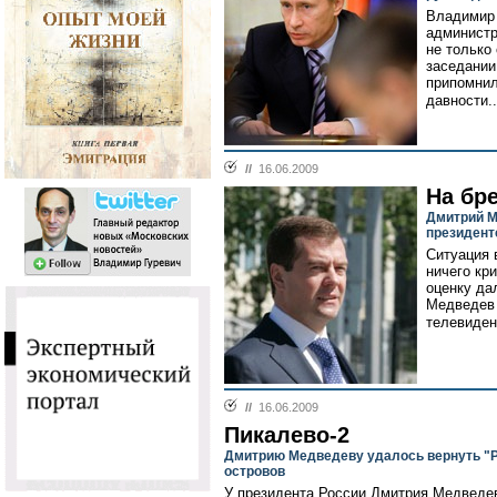
Владимир 
администр
не только
заседании
припомнил
давности.
//
16.06.2009
На бр
Дмитрий М
президент
Ситуация 
ничего кр
оценку да
Медведев 
телевиден
//
16.06.2009
Пикалево-2
Дмитрию Медведеву удалось вернуть "
островов
У президента России Дмитрия Медведев