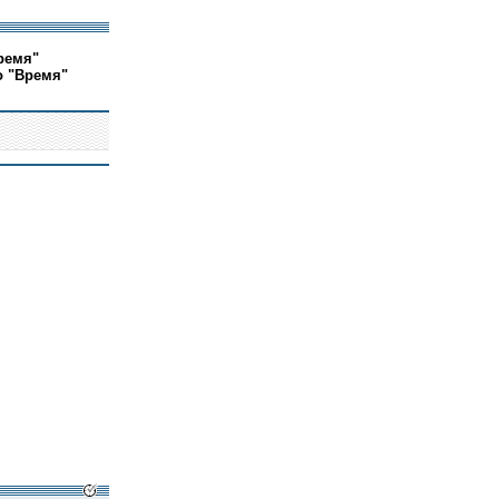
ремя"
о "Время"