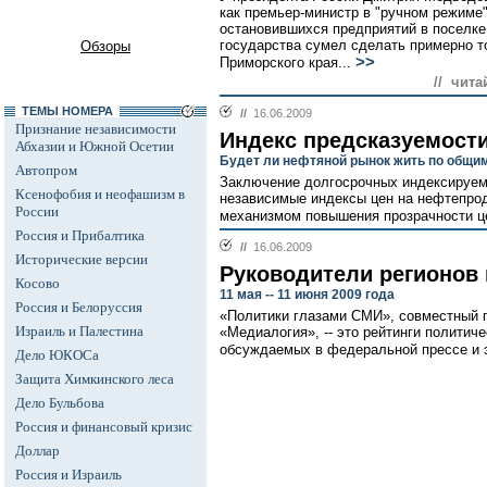
как премьер-министр в "ручном режиме
остановившихся предприятий в поселке
государства сумел сделать примерно т
Обзоры
>>
Приморского края...
// чита
ТЕМЫ НОМЕРА
//
16.06.2009
Признание независимости
Индекс предсказуемост
Абхазии и Южной Осетии
Будет ли нефтяной рынок жить по общи
Автопром
Заключение долгосрочных индексируемы
Ксенофобия и неофашизм в
независимые индексы цен на нефтепро
России
механизмом повышения прозрачности ц
Россия и Прибалтика
//
16.06.2009
Исторические версии
Руководители регионов
Косово
11 мая -- 11 июня 2009 года
Россия и Белоруссия
«Политики глазами СМИ», совместный п
Израиль и Палестина
«Медиалогия», -- это рейтинги политич
обсуждаемых в федеральной прессе и 
Дело ЮКОСа
Защита Химкинского леса
Дело Бульбова
Россия и финансовый кризис
Доллар
Россия и Израиль