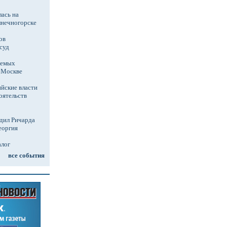
ась на
лнечногорске
ов
суд
аемых
в Москве
йские власти
оятельств
дил Ричарда
еоргия
алог
все события