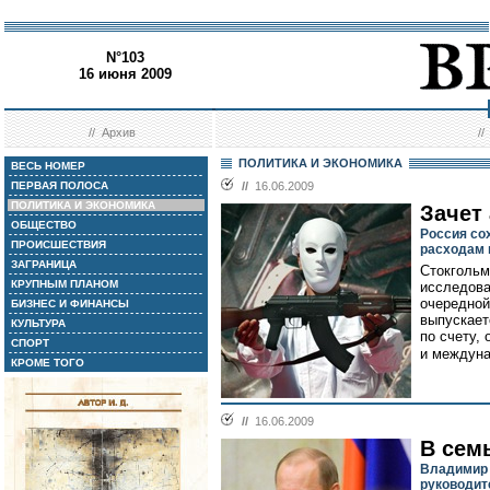
N°103
16 июня 2009
//
Архив
/
ПОЛИТИКА И ЭКОНОМИКА
ВЕСЬ НОМЕР
ПЕРВАЯ ПОЛОСА
//
16.06.2009
ПОЛИТИКА И ЭКОНОМИКА
Зачет
ОБЩЕСТВО
Россия со
ПРОИСШЕСТВИЯ
расходам 
ЗАГРАНИЦА
Стокгольм
КРУПНЫМ ПЛАНОМ
исследова
очередной
БИЗНЕС И ФИНАНСЫ
выпускает
КУЛЬТУРА
по счету,
СПОРТ
и междуна
КРОМЕ ТОГО
//
16.06.2009
В сем
Владимир 
руководит