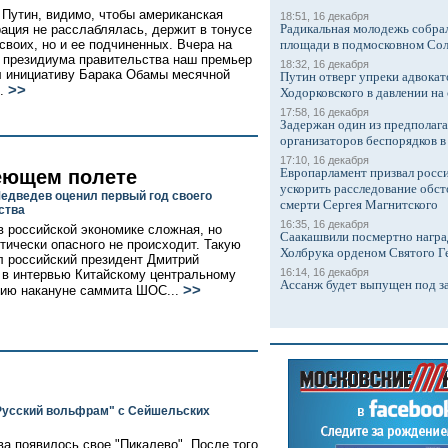
Путин, видимо, чтобы американская
18:51, 16 декабря
Радикальная молодежь собрал
ация не расслаблялась, держит в тонусе
 своих, но и ее подчиненных. Вчера на
площади в подмосковном Со
 президиума правительства наш премьер
18:32, 16 декабря
 инициативу Барака Обамы месячной
Путин отверг упреки адвокат
>>
..
Ходорковского в давлении на 
17:58, 16 декабря
Задержан один из предполаг
организаторов беспорядков 
17:10, 16 декабря
Европарламент призвал росси
еющем полете
ускорить расследование обст
едведев оценил первый год своего
смерти Сергея Магнитского
ства
16:35, 16 декабря
в российской экономике сложная, но
Саакашвили посмертно награ
итически опасного не происходит. Такую
Холбрука орденом Святого Г
л российский президент Дмитрий
16:14, 16 декабря
в интервью Китайскому центральному
Ассанж будет выпущен под з
>>
ию накануне саммита ШОС...
Русский вольфрам" с Сейшельских
а появилось свое "Пикалево". После того