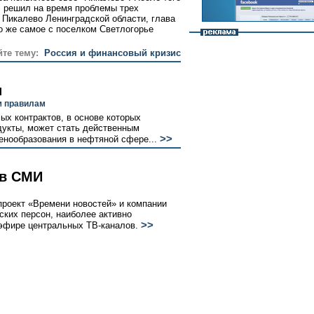
" решил на время проблемы трех
 Пикалево Ленинградской области, глава
о же самое с поселком Светлогорье
йте тему:
Россия и финансовый кризис
и
м правилам
х контрактов, в основе которых
дукты, может стать действенным
>>
енообразования в нефтяной сфере...
 в СМИ
роект «Времени новостей» и компании
еских персон, наиболее активно
>>
эфире центральных ТВ-каналов.