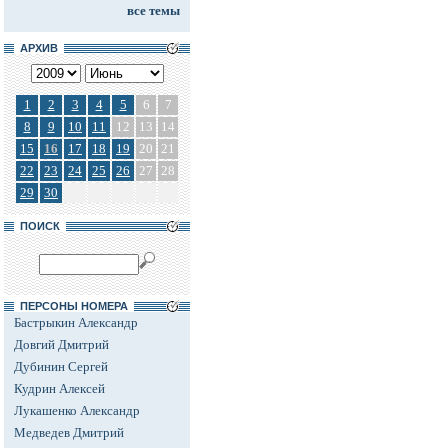
все темы
АРХИВ
1
2
3
4
5
6
7
8
9
10
11
12
13
14
15
16
17
18
19
20
21
22
23
24
25
26
27
28
29
30
ПОИСК
ПЕРСОНЫ НОМЕРА
Бастрыкин Александр
Довгий Дмитрий
Дубинин Сергей
Кудрин Алексей
Лукашенко Александр
Медведев Дмитрий