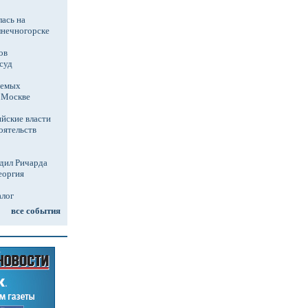
ась на
лнечногорске
ов
суд
аемых
в Москве
йские власти
оятельств
дил Ричарда
еоргия
алог
все события