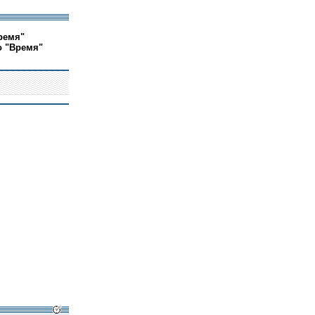
ремя"
о "Время"