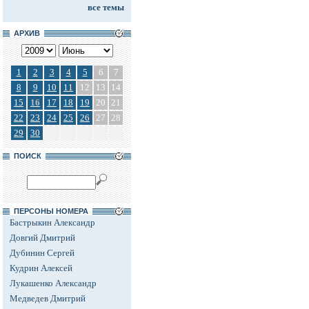
все темы
АРХИВ
1
2
3
4
5
6
7
8
9
10
11
12
13
14
15
16
17
18
19
20
21
22
23
24
25
26
27
28
29
30
ПОИСК
ПЕРСОНЫ НОМЕРА
Бастрыкин Александр
Довгий Дмитрий
Дубинин Сергей
Кудрин Алексей
Лукашенко Александр
Медведев Дмитрий