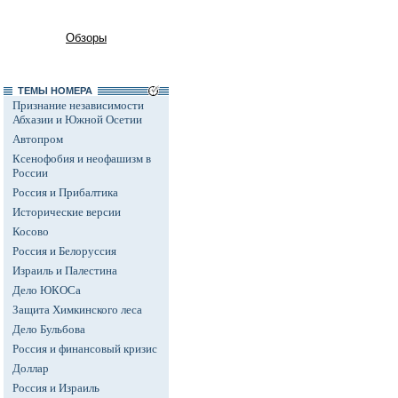
Обзоры
ТЕМЫ НОМЕРА
Признание независимости
Абхазии и Южной Осетии
Автопром
Ксенофобия и неофашизм в
России
Россия и Прибалтика
Исторические версии
Косово
Россия и Белоруссия
Израиль и Палестина
Дело ЮКОСа
Защита Химкинского леса
Дело Бульбова
Россия и финансовый кризис
Доллар
Россия и Израиль