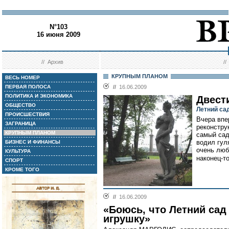
N°103
16 июня 2009
//
Архив
/
КРУПНЫМ ПЛАНОМ
ВЕСЬ НОМЕР
ПЕРВАЯ ПОЛОСА
//
16.06.2009
ПОЛИТИКА И ЭКОНОМИКА
Двест
ОБЩЕСТВО
Летний са
ПРОИСШЕСТВИЯ
Вчера впе
ЗАГРАНИЦА
реконстру
КРУПНЫМ ПЛАНОМ
самый сад
водил гуля
БИЗНЕС И ФИНАНСЫ
очень люб
КУЛЬТУРА
наконец-т
СПОРТ
КРОМЕ ТОГО
//
16.06.2009
«Боюсь, что Летний сад
игрушку»