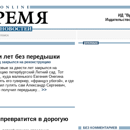
ИД "В
Издательств
/
поиск
и лет без передышки
д закрылся на реконструкцию
рвые за двести лет закрылся на
кцию петербургский Летний сад. Тот
, куда маленького Евгения Онегина
ть его гувернер, «француз убогой», и где
ил гулять сам Александр Сергеевич,
>>
о получил передышку...
 превратится в дорогую
БЕЗ КОМMЕНТАРИЕВ