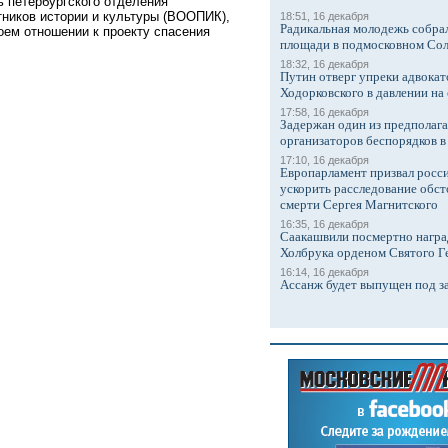
петербургского отделения
ников истории и культуры (ВООПИК),
18:51, 16 декабря
Радикальная молодежь собрал
оем отношении к проекту спасения
площади в подмосковном Со
18:32, 16 декабря
Путин отверг упреки адвокат
Ходорковского в давлении на 
17:58, 16 декабря
Задержан один из предполаг
организаторов беспорядков 
17:10, 16 декабря
Европарламент призвал росси
ускорить расследование обст
смерти Сергея Магнитского
16:35, 16 декабря
Саакашвили посмертно награ
Холбрука орденом Святого Г
16:14, 16 декабря
Ассанж будет выпущен под з