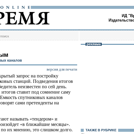
ИД "В
Издательств
/
поиск
тым
вых каналов
версия для печати
крытый запрос на постройку
ковых станций. Подведения итогов
едитель неизвестен по сей день.
 итогов ставит под сомнение саму
 Емкость спутниковых каналов
говорят сами претенденты на
ают называть «тендером» и
роизойдет «в ближайшие месяцы».
 по их мнению, это слишком долго.
ТАКЖЕ В РУБРИКЕ