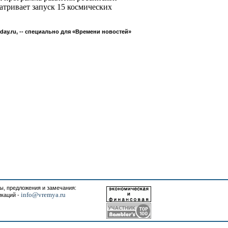
тривает запуск 15 космических
ay.ru, -- специально для «Времени новостей»
, предложения и замечания:
info@vremya.ru
икаций -