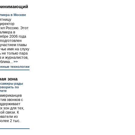
принимающий
лмера в Москве
ятницу
директор
етил Россию. Этот
алмера в
оябре 2006 года
 подготовлен
 участием главы
чье имя на слуху
ь не только пара
в и журналистов,
блика...
>>
нные технологии
ая зона
ссажиры рады
оворить по
лете
американцев
тив звонков с
оддерживает
х зон для тех,
ой связи. К
ователи из
олее 2 тыс.