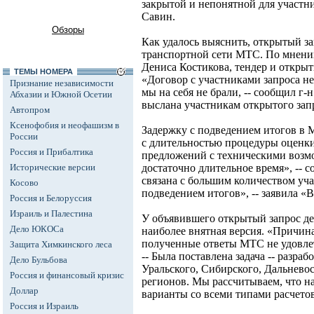
закрытой и непонятной для участни
Савин.
Обзоры
Как удалось выяснить, открытый з
транспортной сети МТС. По мнени
Дениса Костикова, тендер и открыты
ТЕМЫ НОМЕРА
«Договор с участниками запроса не
Признание независимости
мы на себя не брали, -- сообщил г-
Абхазии и Южной Осетии
выслана участникам открытого зап
Автопром
Ксенофобия и неофашизм в
Задержку с подведением итогов в 
России
с длительностью процедуры оценки
Россия и Прибалтика
предложений с техническими возм
Исторические версии
достаточно длительное время», -- 
связана с большим количеством уч
Косово
подведением итогов», -- заявила «
Россия и Белоруссия
Израиль и Палестина
У объявившего открытый запрос д
Дело ЮКОСа
наиболее внятная версия. «Причина
полученные ответы МТС не удовлет
Защита Химкинского леса
-- Была поставлена задача -- разра
Дело Бульбова
Уральского, Сибирского, Дальнево
Россия и финансовый кризис
регионов. Мы рассчитываем, что н
Доллар
варианты со всеми типами расчето
Россия и Израиль