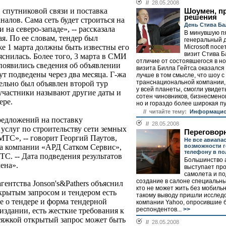
//
28.05.2008
в спутниковой связи и поставка
Шоумен, 
решения
налов. Сама сеть будет строиться на
День Стива Ба
 на северо-западе», -- рассказала
В минувшую п
я. По ее словам, тендер был
генеральный 
уже 1 марта должны быть известны его
Microsoft пос
визит Стива Б
яснилась. Более того, 3 марта в СМИ
отличие от состоявшегося в н
появились сведения об объявлении
визита Билла Гейтса оказался
ут подведены через два месяца. Г-жа
лучше в том смысле, что шоу с
транснациональной компании, 
ельно был объявлен второй тур
у всей планеты, смогли увидет
 участники называют другие даты и
сотен чиновников, бизнесмено
ере.
но и гораздо более широкая пу
// читайте тему:
Информацио
редложений на поставку
//
28.05.2008
услуг по строительству сети земных
Переговорн
ТС», -- говорит Георгий Паутов,
Не все авиапа
возможности г
ра компании «АРД Сатком Сервис»,
телефону в по
ТС. -- Дата подведения результатов
Большинство 
ена».
выступает про
самолета и п
создание в салоне специальны
гентства Jonson's&Pathers объяснил
кто не может жить без мобильн
крытым запросом и тендером есть
такому выводу пришли исслед
е о тендере и форма тендерной
компании Yahoo, опросившие б
респондентов...
>>
издании, есть жесткие требования к
тяжкой открытый запрос может быть
//
28.05.2008