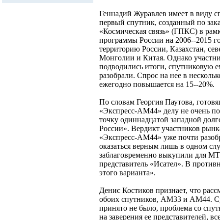
Геннадий Журавлев имеет в виду 
первый спутник, созданный по зак
«Космическая связь» (ГПКС) в рам
программы России на 2006--2015 г
территорию России, Казахстан, се
Монголии и Китая. Однако участни
подводились итоги, спутниковую 
разобрали. Спрос на нее в несколь
ежегодно повышается на 15--20%.
По словам Георгия Паутова, готовя
«Экспресс-АМ44» делу не очень по
точку одиннадцатой западной долго
России». Вердикт участников рынк
«Экспресс-АМ44» уже почти разобр
оказаться верным лишь в одном слу
заблаговременно выкупили для МТС
представитель «Исател». В противн
этого варианта».
Денис Костиков признает, что рас
обоих спутников, АМ33 и АМ44. Су
принято не было, проблема со спу
на заверения ее представителей, вс