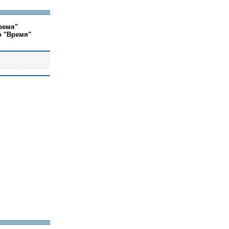
ремя"
о "Время"