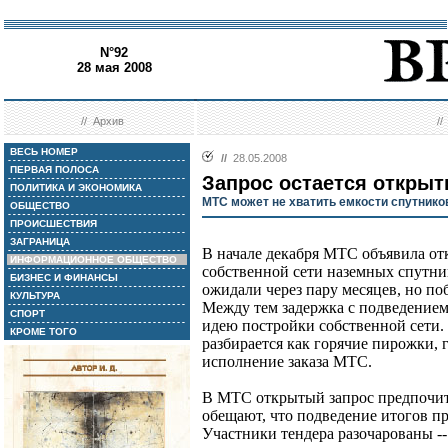
N°92
28 мая 2008
//
Архив
/
ВЕСЬ НОМЕР
//
28.05.2008
ПЕРВАЯ ПОЛОСА
Запрос остается откры
ПОЛИТИКА И ЭКОНОМИКА
МТС может не хватить емкости спутнико
ОБЩЕСТВО
ПРОИСШЕСТВИЯ
ЗАГРАНИЦА
В начале декабря МТС объявила от
ИНФОРМАЦИОННОЕ ОБЩЕСТВО
собственной сети наземных спутни
БИЗНЕС И ФИНАНСЫ
ожидали через пару месяцев, но поб
КУЛЬТУРА
Между тем задержка с подведением
СПОРТ
идею постройки собственной сети.
КРОМЕ ТОГО
разбирается как горячие пирожки, 
исполнение заказа МТС.
В МТС открытый запрос предпочит
обещают, что подведение итогов п
Участники тендера разочарованы --