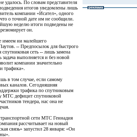
не удалось. По словам представителя
 подведения итогов уведомлены лишь
авитель компании «Исател», одного
 что о точной дате им не сообщили.
жайшую неделю итоги подведены не
- резюмирует он.
е имеем ни малейшего
 Паутов. -- Предпосылок для быстрого
 спутниковая сеть -- лишь замена
ь задача выполняется и без новой
озволит компании значительно
и трафика».
шь в том случае, если самому
овых каналов. Сегодняшняя
поддержки трафика по спутниковым
аму МТС дефицит спутниковой
частников тендера, нас она не
дчая.
 транспортной сети МТС Геннадия
омпания рассчитывает на новый
ая связь» запустил 28 января: «Он
оны».