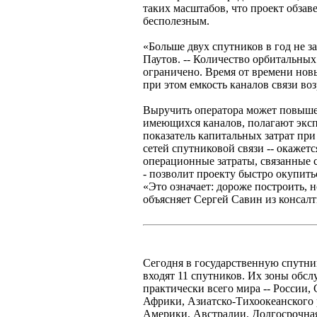
таких масштабов, что проект обзав
бесполезным.
«Больше двух спутников в год не за
Паутов. -- Количество орбитальных
ограничено. Время от времени новы
при этом емкость каналов связи воз
Выручить оператора может повыше
имеющихся каналов, полагают экс
показатель капитальных затрат при
сетей спутниковой связи -- окажет
операционные затраты, связанные с
- позволит проекту быстро окупитьс
«Это означает: дороже построить, н
объясняет Сергей Савин из консалти
Сегодня в государственную спутн
входят 11 спутников. Их зоны об
практически всего мира -- России,
Африки, Азиатско-Тихоокеанского
Америки, Австралии. Долгосрочная