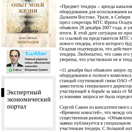
«Предмет тендера -- аренда канало
оборудования для использования ка
Дальнем Востоке, Урале, в Сибири и
пресс-секретарь МТС Ирина Осадча
объявлен 28 декабря 2007 года, и 
итоги. К этой дате ситуация не про
со ссылкой на представителя МТС 
нового тендера, итоги которого буд
Осадчая подтвердила, что действит
тендера. Любопытно, что сами его
уверены, что участвовали не в тенд
«11 декабря был объявлен запрос п
оборудования и полного комплекса 
станций спутниковой связи ОАО «М
заместитель генерального директо
участвующей в борьбе за заказ от М
условиями запроса не была определ
Сергей Савин из консалтингового а
«Времени новостей», что между от
существенная разница. «Объявлени
заявки публикуется в специальном 
участникам тендера. С большой на