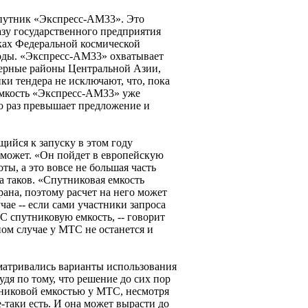
спутник «Экспресс-АМ33». Это
азу государственного предприятия
ках Федеральной космической
оды. «Экспресс-АМ33» охватывает
верные районы Центральной Азии,
ки тендера не исключают, что, пока
емкость «Экспресс-АМ33» уже
ко раз превышает предложение и
щийся к запуску в этом году
может. «Он пойдет в европейскую
ты, а это вовсе не большая часть
а таков. «Спутниковая емкость
ана, поэтому расчет на него может
чае -- если сами участники запроса
 спутниковую емкость, -- говорит
ом случае у МТС не останется и
сматривались варианты использования
дя по тому, что решение до сих пор
тниковой емкостью у МТС, несмотря
е-таки есть. И она может вырасти до