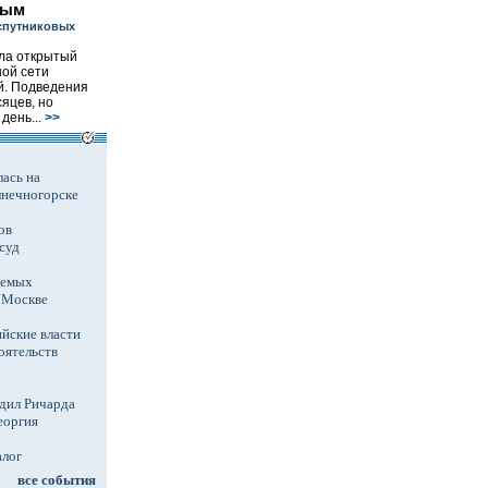
тым
 спутниковых
ла открытый
ной сети
й. Подведения
яцев, но
день...
>>
ась на
лнечногорске
ов
суд
аемых
в Москве
йские власти
оятельств
дил Ричарда
еоргия
алог
все события