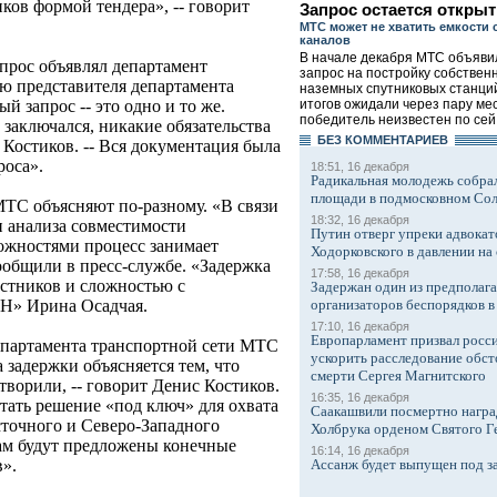
ков формой тендера», -- говорит
Запрос остается откры
МТС может не хватить емкости
каналов
В начале декабря МТС объяви
апрос объявлял департамент
запрос на постройку собствен
ю представителя департамента
наземных спутниковых станци
итогов ожидали через пару мес
й запрос -- это одно и то же.
победитель неизвестен по сей 
 заключался, никакие обязательства
БЕЗ КОМMЕНТАРИЕВ
н Костиков. -- Вся документация была
роса».
18:51, 16 декабря
Радикальная молодежь собрал
площади в подмосковном Со
МТС объясняют по-разному. «В связи
18:32, 16 декабря
 анализа совместимости
Путин отверг упреки адвокат
ожностями процесс занимает
Ходорковского в давлении на 
сообщили в пресс-службе. «Задержка
17:58, 16 декабря
астников и сложностью с
Задержан один из предполаг
организаторов беспорядков 
ВН» Ирина Осадчая.
17:10, 16 декабря
Европарламент призвал росси
епартамента транспортной сети МТС
ускорить расследование обст
 задержки объясняется тем, что
смерти Сергея Магнитского
ворили, -- говорит Денис Костиков.
16:35, 16 декабря
ботать решение «под ключ» для охвата
Саакашвили посмертно награ
сточного и Северо-Западного
Холбрука орденом Святого Г
ам будут предложены конечные
16:14, 16 декабря
Ассанж будет выпущен под з
в».