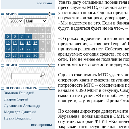
Узнать дату оглашения победителя 
все темы
пресс-службы МТС, о точной дате
участники запроса. Однако предст
АРХИВ
из участников запроса, утверждает,
«Мы надеемся на это. Если в бли
будут, надеяться будет не на что», -
1
2
3
4
5
6
7
8
9
10
11
«О сроках подведения итогов мы н
12
13
14
15
16
17
18
представления, -- говорит Георгий
принятия решения нет. Собственная
19
20
21
22
23
24
25
арендуемых сегодня средств, то ест
26
27
28
29
30
31
сети. Тем не менее ее появление п
сэкономить на стоимости поддержк
ПОИСК
Однако сэкономить МТС удастся ли
оператору хватит емкости спутник
потребность МТС -- обеспечение 
ПЕРСОНЫ НОМЕРА
каналам в 390 Мбит в секунду. С
Зюганов Геннадий
емкости не пугает. «Это проблема у
Лавров Сергей
волнует», -- утверждает Ирина Оса
Лукашенко Александр
По словам директора департамента
Медведев Дмитрий
Журавлева, появившимся в СМИ, к
Путин Владимир
спутник, который ФГУП «Космическ
все персоны
закрывает интересующие нас реги