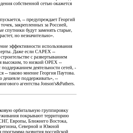
едения собственной сетью окажется
пускается, -- предупреждает Георгий
 точек, закрепленных за Россией,
е спутники будут заменять старые,
растет, но незначительно».
ние эффективности использования
перты. Даже если CAPEX --
 строительстве с развертыванием
ся высоким, то низкий OPEX --
 поддержанием деятельности сетей, -
я -- таково мнение Георгия Паутова.
о дешевле поддерживать», --
нгового агентства Jonson's&Pathers.
иковую орбитальную группировку
служивания покрывают территорию
 СНГ, Европы, Ближнего Востока,
 региона, Северной и Южной
 программа развития российской