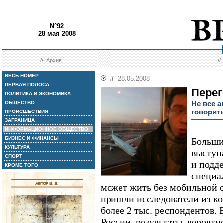
N°92
28 мая 2008
//
Архив
/
ВЕСЬ НОМЕР
//
28.05.2008
ПЕРВАЯ ПОЛОСА
Перег
ПОЛИТИКА И ЭКОНОМИКА
Не все 
ОБЩЕСТВО
говорит
ПРОИСШЕСТВИЯ
ЗАГРАНИЦА
ИНФОРМАЦИОННОЕ ОБЩЕСТВО
БИЗНЕС И ФИНАНСЫ
Больши
КУЛЬТУРА
выступ
СПОРТ
и подд
КРОМЕ ТОГО
специал
может жить без мобильной с
пришли исследователи из к
более 2 тыс. респондентов. 
России, результаты, вероят