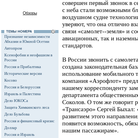
совершен первый звонок в се
с неба стали возможными бл
Обзоры
воздушном судне технологи
уверяют, что она отлично в
связи «самолет--земля» и со
ТЕМЫ НОМЕРА
Признание независимости
авиационных, так и назем
Абхазии и Южной Осетии
стандартов.
Автопром
Ксенофобия и неофашизм в
В России звонить с самолета
России
создана законодательная ба
Россия и Прибалтика
использование мобильного т
Исторические версии
компания «Аэрофлот» предл
Косово
нашему корреспонденту зам
Россия и Белоруссия
Израиль и Палестина
департамента общественных
Дело ЮКОСа
Соколов. О том же говорит 
Защита Химкинского леса
«Трансаэро» Сергей Быхал:
Дело Бульбова
развитием этого направления
Россия и финансовый кризис
появится возможность, обяз
Доллар
нашим пассажирам».
Россия и Израиль