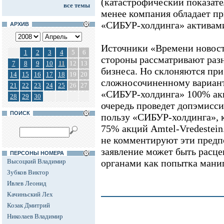
(катастрофический показате
все темы
менее компания обладает п
«СИБУР-холдинга» активам
АРХИВ
Источники «Времени новосте
1
2
3
4
5
6
стороны рассматривают раз
7
8
9
10
11
12
13
бизнеса. Но склоняются при
14
15
16
17
18
19
20
сложносочиненному варианту
21
22
23
24
25
26
27
«СИБУР-холдинга» 100% ак
28
29
30
очередь проведет допэмисс
ПОИСК
пользу «СИБУР-холдинга», 
75% акций Amtel-Vredestein
не комментируют эти предп
заявление может быть расц
ПЕРСОНЫ НОМЕРА
Высоцкий Владимир
органами как попытка мани
Зубков Виктор
Ивлев Леонид
Качиньский Лех
Козак Дмитрий
Николаев Владимир