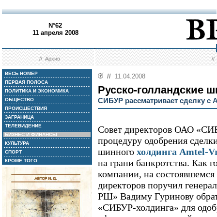
N°62
11 апреля 2008
//
Архив
/
ВЕСЬ НОМЕР
//
11.04.2008
ПЕРВАЯ ПОЛОСА
Русско-голландские 
ПОЛИТИКА И ЭКОНОМИКА
СИБУР рассматривает сделку с Am
ОБЩЕСТВО
ПРОИСШЕСТВИЯ
ЗАГРАНИЦА
ТЕЛЕВИДЕНИЕ
Совет директоров ОАО «СИБ
БИЗНЕС И ФИНАНСЫ
процедуру одобрения сделк
КУЛЬТУРА
шинного
холдинга Amtel-Vr
СПОРТ
на грани банкротства. Как г
КРОМЕ ТОГО
компании, на состоявшемся 
директоров поручил генера
РШ» Вадиму Гуринову обрат
«СИБУР-холдинга» для одоб