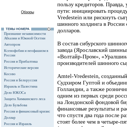
пользу кредиторов. Правда, 
пути: инициировать процеду
Обзоры
Vredestein или рискнуть сы
шинного холдинга в России 
ТЕМЫ НОМЕРА
долларов.
Признание независимости
Абхазии и Южной Осетии
В состав сибурского шинног
Автопром
завода (Ярославский шинны
Ксенофобия и неофашизм в
России
«Волтайр-Пром», «Уралшина
Россия и Прибалтика
производителей шинного сы
Исторические версии
Косово
Amtel-Vredestein, созданн
Россия и Белоруссия
Судхиром Гуптой и объедин
Израиль и Палестина
Голландии, а также розничн
Дело ЮКОСа
одним из первых среди росс
Защита Химкинского леса
на Лондонской фондовой би
Дело Бульбова
финансовые результаты и ра
Россия и финансовый кризис
что спустя два года после 
Доллар
стоят более чем в четыре-пя
Россия и Израиль