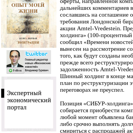
оферты, направленной компа
дальнейших комментариев 
сославшись на соглашение 
требования Лондонской бир
акции Amtel-Vredestein. Пр
холдинга» (100-процентны
сообщил «Времени новостей
вынесен на рассмотрение со
того, как будут созданы нео
прежде всего реструктуриро
задолженность Amtel-Vredest
Шинный холдинг в конце ма
план по реструктуризации эт
переговорах не преуспел.
Позиция «СИБУР-холдинга» с
собирается приобрести комп
любой момент объявлена бан
либо срочно выполнять долг
смириться с распродажей ак