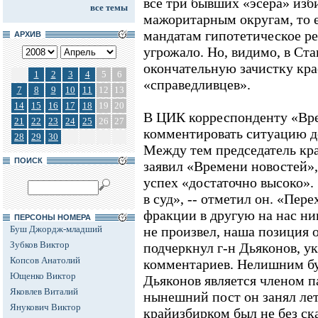
все три бывших «эсера» изби
все темы
мажоритарным округам, то 
мандатам гипотетическое ре
АРХИВ
угрожало. Но, видимо, в Ста
окончательную зачистку кр
1
2
3
4
5
6
«справедливцев».
7
8
9
10
11
12
13
14
15
16
17
18
19
20
В ЦИК корреспонденту «Вре
21
22
23
24
25
26
27
комментировать ситуацию д
28
29
30
Между тем председатель кр
ПОИСК
заявил «Времени новостей»,
успех «достаточно высоко».
в суд», -- отметил он. «Пере
фракции в другую на нас ни
ПЕРСОНЫ НОМЕРА
Буш Джордж-младший
не произвел, наша позиция о
Зубков Виктор
подчеркнул г-н Дьяконов, 
Копсов Анатолий
комментариев. Нелишним буд
Ющенко Виктор
Дьяконов является членом п
Яковлев Виталий
нынешний пост он занял лет
Янукович Виктор
крайизбирком был не без с