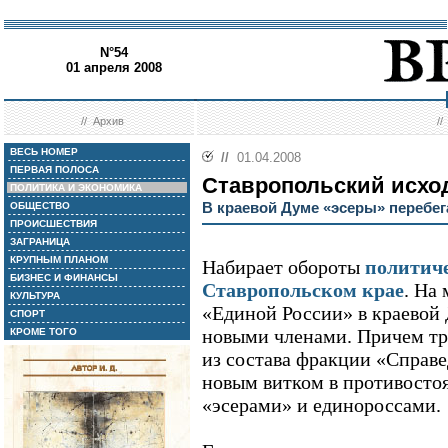
N°54
01 апреля 2008
//
Архив
/
ВЕСЬ НОМЕР
//
01.04.2008
ПЕРВАЯ ПОЛОСА
Ставропольский исхо
ПОЛИТИКА И ЭКОНОМИКА
В краевой Думе «эсеры» перебег
ОБЩЕСТВО
ПРОИСШЕСТВИЯ
ЗАГРАНИЦА
КРУПНЫМ ПЛАНОМ
Набирает обороты
политич
БИЗНЕС И ФИНАНСЫ
Ставропольском крае
. На
КУЛЬТУРА
«Единой России» в краевой
СПОРТ
новыми членами. Причем тр
КРОМЕ ТОГО
из состава фракции «Справе
новым витком в противост
«эсерами» и единороссами.