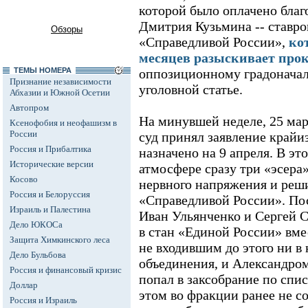
которой было оплачено бла
Дмитрия Кузьмина -- ставро
Обзоры
«Справедливой России»,
ко
месяцев разыскивает про
ТЕМЫ НОМЕРА
оппозиционному градоначал
Признание независимости
уголовной статье.
Абхазии и Южной Осетии
Автопром
На минувшей неделе, 25 мар
Ксенофобия и неофашизм в
России
суд принял заявление крайи
Россия и Прибалтика
назначено на 9 апреля. В э
Исторические версии
атмосфере сразу три «эсера
Косово
нервного напряжения и реш
Россия и Белоруссия
«Справедливой России». По
Израиль и Палестина
Иван Ульянченко и Сергей 
Дело ЮКОСа
в стан «Единой России» вм
Защита Химкинского леса
не входившим до этого ни в
Дело Бульбова
объединения, и Александро
Россия и финансовый кризис
попал в заксобрание по спи
Доллар
этом во фракции ранее не с
Россия и Израиль