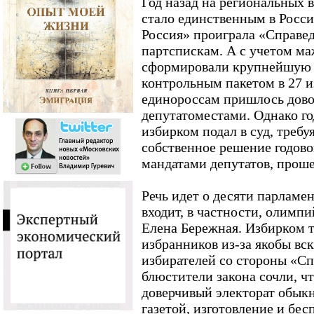
Год назад на региональных 
стало единственным в Росси
Россия» проиграла «Справе
партспискам. А с учетом м
сформировали крупнейшую 
контрольным пакетом в 27 из
единороссам пришлось дово
депутатоместами. Однако го
избирком подал в суд, треб
собственное решение годово
мандатами депутатов, проше
Речь идет о десяти парламен
входит, в частности, олимп
Елена Бережная. Избирком т
избранников из-за якобы вс
избирателей со стороны «Сп
блюстители закона сочли, ч
доверчивый электорат обык
газетой, изготовление и бе