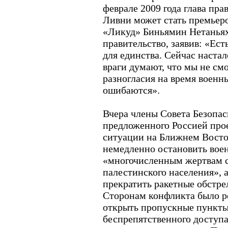
феврале 2009 года глава пр
Ливни может стать премьеро
«Ликуд» Биньямин Нетаньях
правительство, заявив: «Есть
для единства. Сейчас наста
враги думают, что мы не см
разногласия на время военн
ошибаются».
Вчера члены Совета Безопа
предложенного Россией прое
ситуации на Ближнем Восто
немедленно остановить вое
«многочисленным жертвам с
палестинского населения»,
прекратить ракетные обстре
Сторонам конфликта было р
открыть пропускные пункты 
беспрепятственного доступ