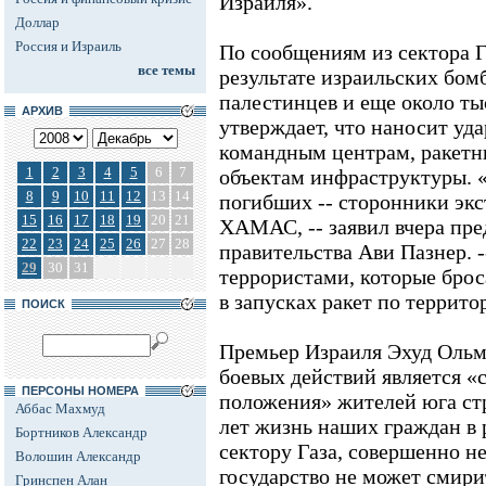
Израиля».
Доллар
Россия и Израиль
По сообщениям из сектора Г
все темы
результате израильских бом
палестинцев и еще около ты
АРХИВ
утверждает, что наносит уда
командным центрам, ракетн
1
2
3
4
5
6
7
объектам инфраструктуры.
8
9
10
11
12
13
14
погибших -- сторонники эк
15
16
17
18
19
20
21
ХАМАС, -- заявил вчера пре
22
23
24
25
26
27
28
правительства Ави Пазнер. 
29
30
31
террористами, которые брос
в запусках ракет по террит
ПОИСК
Премьер Израиля Эхуд Ольм
боевых действий является 
ПЕРСОНЫ НОМЕРА
положения» жителей юга ст
Аббас Махмуд
лет жизнь наших граждан в
Бортников Александр
сектору Газа, совершенно н
Волошин Александр
государство не может смирит
Гринспен Алан