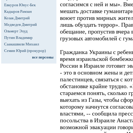
согласимся с ней и мы». Вм
Евкуров Юнус-Бек
мешать доставке гуманитарн
Кадыров Рамзан
воюет против мирных жител
Козак Дмитрий
лишь обуздать террор». Пра
Медведев Дмитрий
обещание, пропустив вчера в
Ольмерт Эхуд
грузовых автомобилей с гу
Путин Владимир
Саакашвили Михаил
Семин Юрий (прокурор)
Гражданка Украины с ребен
все персоны
время израильской бомбежки
России в Израиле готовит э
- это в основном жены и де
палестинцев, связаться с к
обстановке крайне трудно. 
стараемся понять, сколько 
выехать из Газы, чтобы сфо
которому начнутся согласов
властями, -- сообщила прес
посольства в Израиле Анаст
возможной эвакуации говори