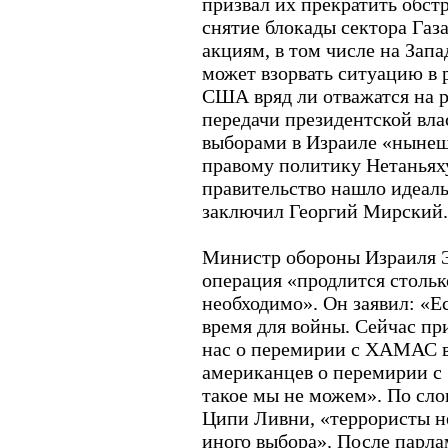
призвал их прекратить обст
снятие блокады сектора Газ
акциям, в том числе на Запа
может взорвать ситуацию в 
США вряд ли отважатся на р
передачи президентской вла
выборами в Израиле «нынеш
правому политику Нетаньях
правительство нашло идеаль
заключил Георгий Мирский.
Министр обороны Израиля Э
операция «продлится столько
необходимо». Он заявил: «Ес
время для войны. Сейчас пр
нас о перемирии с ХАМАС в
американцев о перемирии с
такое мы не можем». По сл
Ципи Ливни, «террористы н
иного выбора». После парла