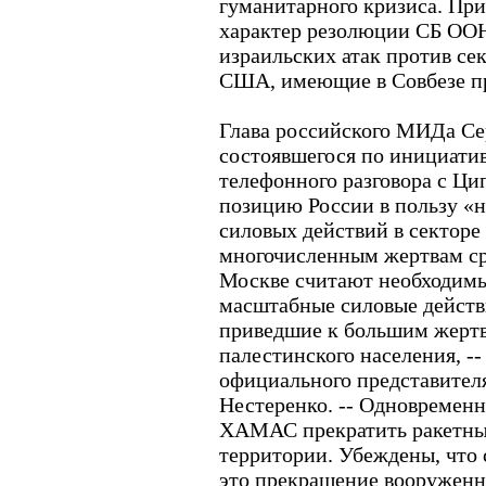
гуманитарного кризиса. Пр
характер резолюции СБ ОО
израильских атак против се
США, имеющие в Совбезе пр
Глава российского МИДа Сер
состоявшегося по инициати
телефонного разговора с Ц
позицию России в пользу «
силовых действий в секторе 
многочисленным жертвам ср
Москве считают необходим
масштабные силовые действи
приведшие к большим жертв
палестинского населения, --
официального представите
Нестеренко. -- Одновременн
ХАМАС прекратить ракетны
территории. Убеждены, что 
это прекращение вооруженн