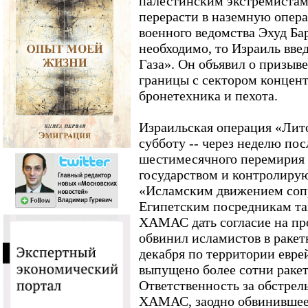
палестинским экстремистам 
перерасти в наземную опера
военного ведомства Эхуд Бар
необходимо, то Израиль вве
Газа». Он объявил о призыве 
границы с сектором концент
бронетехника и пехота.
Израильская операция «Лито
субботу -- через неделю пос
шестимесячного перемирия
государством и контролиру
«Исламским движением соп
Египетским посредникам так
ХАМАС дать согласие на пр
обвинил исламистов в ракет
декабря по территории евре
выпущено более сотни раке
Ответственность за обстрелы
ХАМАС, заодно обвинившее 