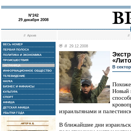
N°242
29 декабря 2008
//
Архив
/
ВЕСЬ НОМЕР
//
29.12.2008
ПЕРВАЯ ПОЛОСА
Экст
ПОЛИТИКА И ЭКОНОМИКА
«Лито
ПРОИСШЕСТВИЯ
ЗАГРАНИЦА
В сектор
ИНФОРМАЦИОННОЕ ОБЩЕСТВО
ТЕЛЕВИДЕНИЕ
НАУКА
Похоже
БИЗНЕС И ФИНАНСЫ
Новый г
КУЛЬТУРА
способ
СПОРТ
АФИША
кровоп
ДЕТСКАЯ АФИША
израильтянами и палестинс
УБЫТКИ ГОДА
В ближайшие дни израильск