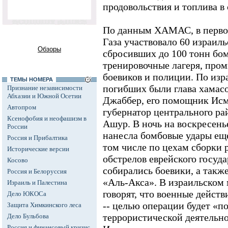
продовольствия и топлива в 
По данным ХАМАС, в первой
Газа участвовало 60 израиль
Обзоры
сбросивших до 100 тонн бо
тренировочные лагеря, про
боевиков и полиции. По изр
ТЕМЫ НОМЕРА
погибших были глава хамас
Признание независимости
Абхазии и Южной Осетии
Джаббер, его помощник Исм
Автопром
губернатор центрального ра
Ксенофобия и неофашизм в
Ашур. В ночь на воскресень
России
нанесла бомбовые удары еще
Россия и Прибалтика
том числе по цехам сборки 
Исторические версии
обстрелов еврейского госуда
Косово
собирались боевики, а так
Россия и Белоруссия
«Аль-Акса». В израильском
Израиль и Палестина
говорят, что военные действ
Дело ЮКОСа
-- целью операции будет «п
Защита Химкинского леса
террористической деятель
Дело Бульбова
Россия и финансовый кризис