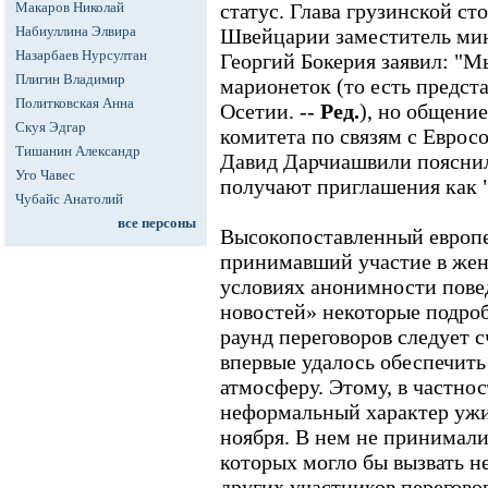
Макаров Николай
статус. Глава грузинской ст
Набиуллина Элвира
Швейцарии заместитель ми
Назарбаев Нурсултан
Георгий Бокерия заявил: "М
Плигин Владимир
марионеток (то есть предс
Политковская Анна
Осетии. --
Ред.
), но общени
Скуя Эдгар
комитета по связям с Еврос
Тишанин Александр
Давид Дарчиашвили пояснил
Уго Чавес
получают приглашения как 
Чубайс Анатолий
все персоны
Высокопоставленный европе
принимавший участие в жене
условиях анонимности пове
новостей» некоторые подроб
раунд переговоров следует 
впервые удалось обеспечит
атмосферу. Этому, в частнос
неформальный характер ужи
ноября. В нем не принимали
которых могло бы вызвать 
других участников перегово