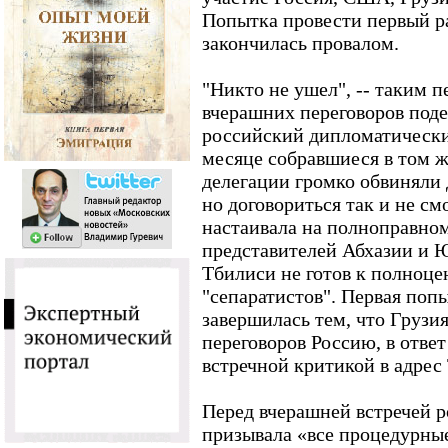
Попытка провести первый ра
закончилась провалом.
"Никто не ушел", -- таким 
вчерашних переговоров под
российский дипломатическ
месяце собравшиеся в том 
делегации громко обвиняли д
но договориться так и не см
настаивала на полноправном
представителей Абхазии и 
Тбилиси не готов к полноц
"сепаратистов". Первая попы
завершилась тем, что Грузи
переговоров Россию, в отве
встречной критикой в адрес
Перед вчерашней встречей 
призывала «все процедурные