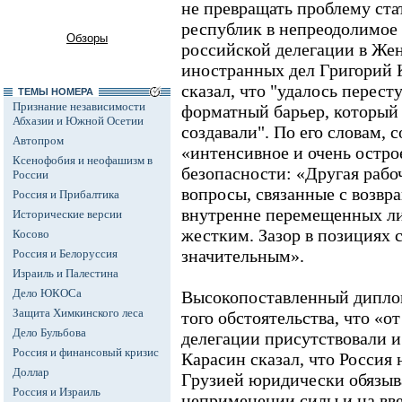
не превращать проблему ст
республик в непреодолимое 
Обзоры
российской делегации в Же
иностранных дел Григорий 
сказал, что "удалось перест
ТЕМЫ НОМЕРА
Признание независимости
форматный барьер, который
Абхазии и Южной Осетии
создавали". По его словам, 
Автопром
«интенсивное и очень остро
Ксенофобия и неофашизм в
безопасности: «Другая рабо
России
вопросы, связанные с возвр
Россия и Прибалтика
внутренне перемещенных л
Исторические версии
жестким. Зазор в позициях 
Косово
значительным».
Россия и Белоруссия
Израиль и Палестина
Дело ЮКОСа
Высокопоставленный диплом
Защита Химкинского леса
того обстоятельства, что «от
Дело Бульбова
делегации присутствовали и
Россия и финансовый кризис
Карасин сказал, что Россия
Доллар
Грузией юридически обязыв
Россия и Израиль
неприменении силы и на вв