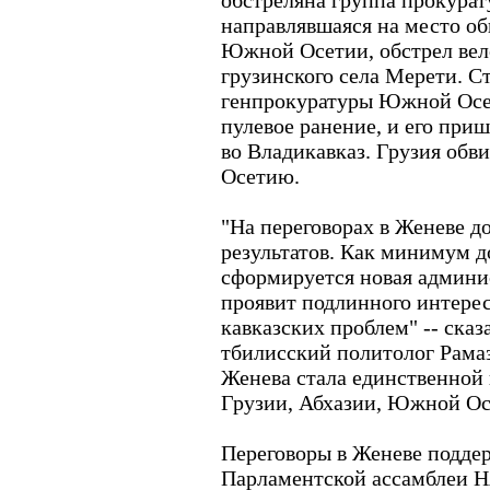
обстреляна группа прокура
направлявшаяся на место о
Южной Осетии, обстрел вел
грузинского села Мерети. С
генпрокуратуры Южной Осе
пулевое ранение, и его приш
во Владикавказ. Грузия об
Осетию.
"На переговорах в Женеве д
результатов. Как минимум д
сформируется новая админи
проявит подлинного интере
кавказских проблем" -- ска
тбилисский политолог Рама
Женева стала единственной
Грузии, Абхазии, Южной Ос
Переговоры в Женеве поддер
Парламентской ассамблеи Н