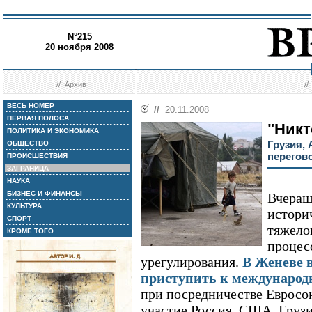
N°215
20 ноября 2008
//
Архив
/
ВЕСЬ НОМЕР
//
20.11.2008
ПЕРВАЯ ПОЛОСА
"Никт
ПОЛИТИКА И ЭКОНОМИКА
Грузия,
ОБЩЕСТВО
перегов
ПРОИСШЕСТВИЯ
ЗАГРАНИЦА
НАУКА
БИЗНЕС И ФИНАНСЫ
Вчераш
КУЛЬТУРА
историч
СПОРТ
тяжело
КРОМЕ ТОГО
процес
урегулирования.
В Женеве 
приступить к международ
при посредничестве Еврос
участие Россия, США, Грузи