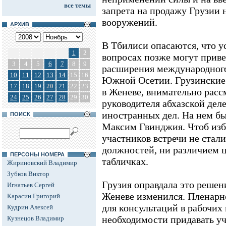
все темы
запрета на продажу Грузии 
вооружений.
АРХИВ
В Тбилиси опасаются, что у
1
2
вопросах позже могут приве
3
4
5
6
7
8
9
расширения международного
10
11
12
13
14
15
16
Южной Осетии. Грузинские
17
18
19
20
21
22
23
в Женеве, внимательно рас
24
25
26
27
28
29
30
руководителя абхазской дел
иностранных дел. На нем бы
ПОИСК
Максим Гвинджия. Чтоб изб
участников встречи не стал
должностей, ни различием ц
ПЕРСОНЫ НОМЕРА
табличках.
Жириновский Владимир
Зубков Виктор
Грузия оправдала это решени
Игнатьев Сергей
Женеве изменился. Пленарно
Карасин Григорий
для консультаций в рабочих
Кудрин Алексей
необходимости придавать у
Кузнецов Владимир