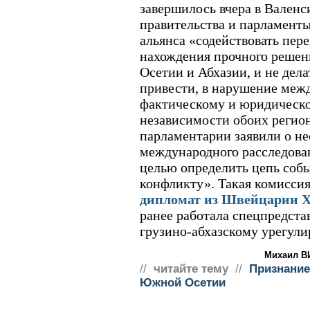
завершилось вчера в Валенс
правительства и парламенты
альянса «содействовать пер
нахождения прочного реше
Осетии и Абхазии, и не дела
привести, в нарушение межд
фактическому и юридическ
независимости обоих регион
парламентарии заявили о н
международного расследова
целью определить цепь собы
конфликту». Такая комиссия 
дипломат из Швейцарии 
ранее работала спецпредста
грузино-абхазскому урегул
Михаил В
//
читайте тему
//
Признание
Южной Осетии