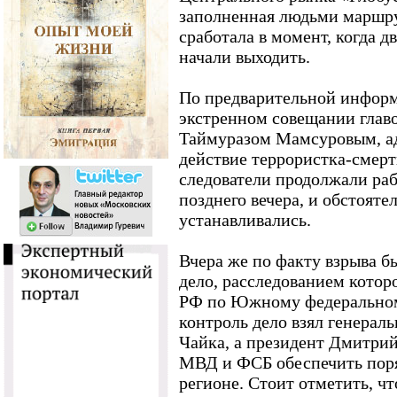
заполненная людьми маршру
сработала в момент, когда 
начали выходить.
По предварительной информ
экстренном совещании глав
Таймуразом Мамсуровым, а
действие террористка-смерт
следователи продолжали раб
позднего вечера, и обстояте
устанавливались.
Вчера же по факту взрыва б
дело, расследованием котор
РФ по Южному федеральном
контроль дело взял генера
Чайка, а президент Дмитри
МВД и ФСБ обеспечить поря
регионе. Стоит отметить, ч