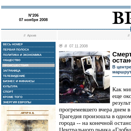
N°206
07 ноября 2008
//
Архив
/
ВЕСЬ НОМЕР
//
07.11.2008
ПЕРВАЯ ПОЛОСА
Смерт
ПОЛИТИКА И ЭКОНОМИКА
остан
ОБЩЕСТВО
ПРОИСШЕСТВИЯ
В центр
ЗАГРАНИЦА
маршрут
ТЕЛЕВИДЕНИЕ
БИЗНЕС И ФИНАНСЫ
КУЛЬТУРА
Как ми
СПОРТ
еще ок
КРОМЕ ТОГО
резуль
ЭНЕРГИЯ ЕВРОПЫ
прогремевшего вчера днем в
Трагедия произошла в одно
города -- на конечной остан
Центрального рынка «Глобус