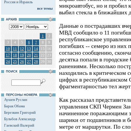
Россия и Израиль
микроавтобус, но и пробил 
все темы
выбил стекла в ближайших 
АРХИВ
Данные о пострадавших вче
МВД сообщило о 11 погибши
1
2
республиканское управлени
3
4
5
6
7
8
9
погибших -- семеро из них п
10
11
12
13
14
15
16
согласно сообщению, сконча
17
18
19
20
21
22
23
десятка попали в городские
24
25
26
27
28
29
30
ранениями. Несколько постр
ПОИСК
находились в критическом с
цифрах в республиканском 
фрагментарностью тел жерт
ПЕРСОНЫ НОМЕРА
Как рассказал представител
Аушев Руслан
управления СКП Чермен Занг
Барак Обама
начиненное поражающими э
Березкин Григорий
Бульбов Александр
шарики от подшипников и б
Гаевский Валерий
метре от маршрутки. По сло