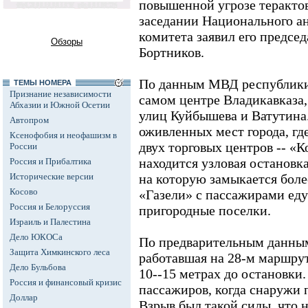
повышенной угрозе терактов
заседании Национального а
комитета заявил его предсе
Обзоры
Бортников.
По данным МВД республики,
ТЕМЫ НОМЕРА
Признание независимости
самом центре Владикавказа,
Абхазии и Южной Осетии
улиц Куйбышева и Ватутина.
Автопром
оживленных мест города, гд
Ксенофобия и неофашизм в
двух торговых центров -- «К
России
находится узловая остановк
Россия и Прибалтика
Исторические версии
на которую замыкается боле
Косово
«Газели» с пассажирами едут
Россия и Белоруссия
пригородные поселки.
Израиль и Палестина
Дело ЮКОСа
По предварительным данным,
Защита Химкинского леса
работавшая на 28-м маршрут
Дело Бульбова
10--15 метрах до остановки.
Россия и финансовый кризис
пассажиров, когда снаружи
Доллар
Взрыв был такой силы, что 