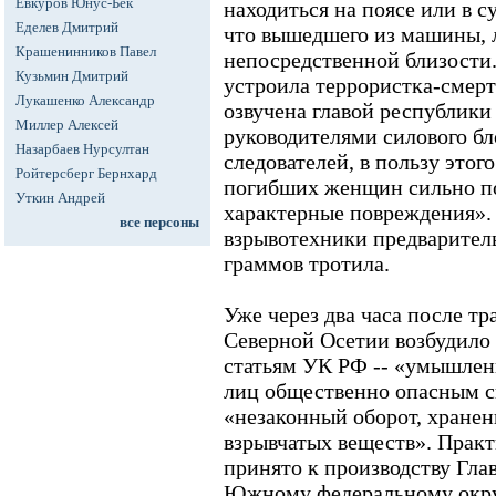
Евкуров Юнус-Бек
находиться на поясе или в с
Еделев Дмитрий
что вышедшего из машины, 
Крашенинников Павел
непосредственной близости.
Кузьмин Дмитрий
устроила террористка-смерт
Лукашенко Александр
озвучена главой республики
Миллер Алексей
руководителями силового б
Назарбаев Нурсултан
следователей, в пользу этого
Ройтерсберг Бернхард
погибших женщин сильно по
Уткин Андрей
характерные повреждения».
все персоны
взрывотехники предваритель
граммов тротила.
Уже через два часа после т
Северной Осетии возбудило 
статьям УК РФ -- «умышленн
лиц общественно опасным с
«незаконный оборот, хране
взрывчатых веществ». Практ
принято к производству Гл
Южному федеральному окру