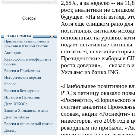
2,65%, а за неделю -- на 11
рост, аналитики не слишком
будущее. «На мой взгляд, эт
Обзоры
Хотя еще слишком рано для
позитивных сигналов исход
основанных на уровнях кот
ТЕМЫ НОМЕРА
Признание независимости
подает негативные сигналы.
Абхазии и Южной Осетии
снизиться, если инвесторы н
Автопром
Президентские выборы в СШ
Ксенофобия и неофашизм в
России
роста доверия», -- сказал в 
Россия и Прибалтика
Уильямс из банка ING.
Исторические версии
Косово
«Наибольшее позитивное вл
Россия и Белоруссия
РТС в пятницу оказало пов
Израиль и Палестина
«Роснефти», «Норильского н
Дело ЮКОСа
считает аналитик Промсвязь
Защита Химкинского леса
словам, акции «Роснефти» 
Дело Бульбова
инвесторов, что 2008 год в 
Россия и финансовый кризис
рекордным по прибыли. «А
Доллар
продолжили ралли, вызванн