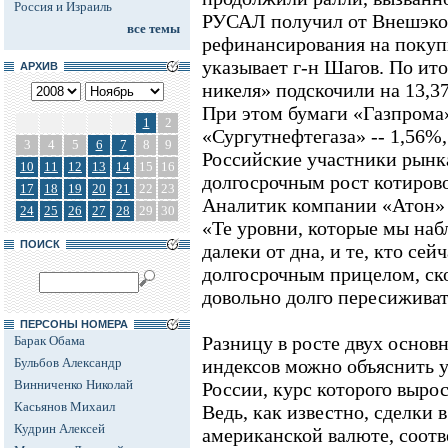
Россия и Израиль
РУСАЛ получил от Внешэко
все темы
рефинансирования на покуп
указывает г-н Шагов. По ит
АРХИВ
никеля» подскочили на 13,3
При этом бумаги «Газпрома
1
2
«Сургутнефтегаза» -- 1,56%
3
4
5
6
7
8
9
Российские участники рынк
10
11
12
13
14
15
16
долгосрочным рост котиров
17
18
19
20
21
22
23
Аналитик компании «Атон» 
24
25
26
27
28
29
30
«Те уровни, которые мы наб
ПОИСК
далеки от дна, и те, кто сей
долгосрочным прицелом, ск
довольно долго пересиживат
ПЕРСОНЫ НОМЕРА
Разницу в росте двух осно
Барак Обама
Бульбов Александр
индексов можно объяснить 
Винниченко Николай
России, курс которого вырос 
Касьянов Михаил
Ведь, как известно, сделки 
Кудрин Алексей
американской валюте, соотв