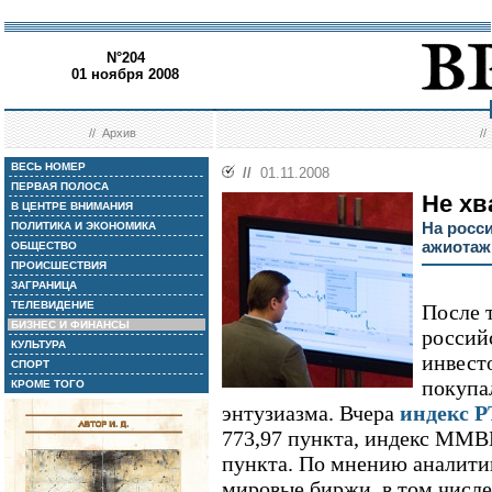
N°204
01 ноября 2008
//
Архив
/
ВЕСЬ НОМЕР
//
01.11.2008
ПЕРВАЯ ПОЛОСА
Не хв
В ЦЕНТРЕ ВНИМАНИЯ
На росс
ПОЛИТИКА И ЭКОНОМИКА
ажиотаж
ОБЩЕСТВО
ПРОИСШЕСТВИЯ
ЗАГРАНИЦА
ТЕЛЕВИДЕНИЕ
После 
БИЗНЕС И ФИНАНСЫ
россий
КУЛЬТУРА
инвест
СПОРТ
покупа
КРОМЕ ТОГО
энтузиазма. Вчера
индекс 
773,97 пункта, индекс ММВБ 
пункта. По мнению аналити
мировые биржи, в том числ