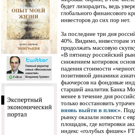
будет лихорадить, ведь увер
глобального финансового кр
инвесторов до сих пор нет.
За последние три дня росси
40%. Видимо, инвесторам эт
продолжать массовую скупку
«В пятницу российский рын
снижением котировок основ
падения стоимости «черного
позитивной динамики азиат
фьючерсов на фондовые инд
старший аналитик Банка Мо
менее в течение дня россий
только восстановить утрач
вновь выйти в плюс
». Под
рынку оказали новости с ев
площадок, где котировки ак
индекс «голубых фишек» FTS