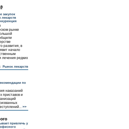
на
"
е закупок
 лекарств
нкуренция
м
ском рынке
большой
ообщили
ерстве
о развития, в
явит начало
рственным
 лечения редких
:
Рынок лекарств
рекомендации по
ия наказаний
х приставов и
ганизаций
призванных
еступлений...
>>
лого
ывает привлечь у
 офисного