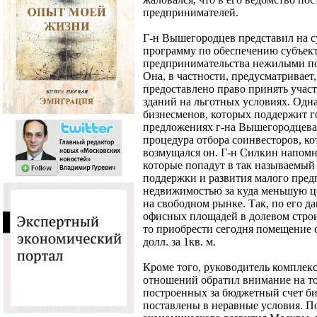
предпринимателей.
Г-н Вышегородцев представил на с
программу по обеспечению субъект
предпринимательства нежилыми по
Она, в частности, предусматривает,
предоставлено право принять учас
зданий на льготных условиях. Одн
бизнесменов, которых поддержит 
предложениях г-на Вышегородцева
процедура отбора соинвесторов, ко
возмущался он. Г-н Силкин напомни
которые попадут в так называемый
поддержки и развития малого пред
недвижимостью за куда меньшую це
на свободном рынке. Так, по его да
офисных площадей в долевом строит
то приобрести сегодня помещение с
долл. за 1кв. м.
Кроме того, руководитель комплек
отношений обратил внимание на то
построенных за бюджетный счет би
поставлены в неравные условия. П