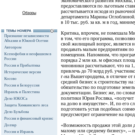
экономического развития Москвы, 
предоставляются по льготным ставк
рассчитывается исходя из рыночно
Обзоры
департамента Марины Оглоблиной,
в 10 тыс. руб. за кв. м в год, миниму
ТЕМЫ НОМЕРА
Критика, впрочем, не помешала М
Признание независимости
в том, что его программа, позволя
Абхазии и Южной Осетии
свой жилищный вопрос, является н
Автопром
продавать малым предприятиям по 
Ксенофобия и неофашизм в
помещения. Напомним, что програм
России
порядка 2 млн кв. м офисных площ
Россия и Прибалтика
чиновники рассчитывают, что на 1
привлечь до 70 млрд руб. участник
Исторические версии
г-на Вышегородцева, в отличие от
Косово
средний бизнес к строительству на 
Россия и Белоруссия
обязательство по подготовке земел
Израиль и Палестина
документации. Бизнес же, по слов
политики Юрия Росляка, «получит 
Дело ЮКОСа
на долю в имуществе». И, по его с
Защита Химкинского леса
подготовить устав подобных совм
Дело Бульбова
предусмотрит ограничение на про
Россия и финансовый кризис
Доллар
«Возможность продажи этой доли д
малому или среднему бизнесу», --
Россия и Израиль