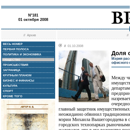
N°181
01 октября 2008
//
Архив
/
ВЕСЬ НОМЕР
//
01.10.2008
ПЕРВАЯ ПОЛОСА
Доля 
ПОЛИТИКА И ЭКОНОМИКА
Мэрия рас
ОБЩЕСТВО
офисного 
ПРОИСШЕСТВИЯ
ЗАГРАНИЦА
КРУПНЫМ ПЛАНОМ
Между чи
БИЗНЕС И ФИНАНСЫ
имущест
КУЛЬТУРА
департам
СПОРТ
предприн
КРОМЕ ТОГО
назревае
очередно
главный защитник имущественных
неожиданно обвинил традиционного
мэрии Михаила Вышегородцева в 
городских технопарках рыночными
жаловался, что в его ведомство по