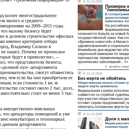
//
01.10.2008
Проверка 
"синонимы
В госпрограмм
уд коллег многострадальную
дорогостоящих
ов малого и среднего
наметилась ко
мещениями на 2009--2011 годы.
На российско
фармацевтиче
 что малому бизнесу будет
начинается борьба за новый 
тие в долевом строительстве офисных
государственный заказ. Как с
ако именно критериев отбора
«Времени новостей» в Минист
здравоохранения и социальног
город, Владимир Силкин в
ближайшие дни ведомство объ
 не нашел. Почему не прописана
закупочной кампании по лека
торые будут в привилегии», --
препаратам, применяемым для
л, что представители бизнеса,
хронических заболеваний...
>>
// читайте тему
 «долевой пул» департамента
принимательства, смогут обзавестись
//
01.10.2008
ну, чем если бы они приобретали ее
Без жертв не обойтись
нным, если стоимость 1 кв. м
Общественная палата готовит 
защите жертв криминала
ельстве составит около 2 тыс. долл.,
Федеральная служба исполнен
амостоятельно стоит не менее 5 тыс.
совместно со службой судебны
при участии общественных ор
готовит серию предложений, 
облегчить положение жертв пр
са имущественно-земельных
, что арендаторы помещений в уже
//
01.10.2008
Доля с ма
знес-инкубаторах и технопарках
Мэрия рассчит
о данным департамента
соинвесторов