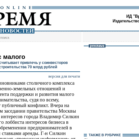
ИД "В
Издательств
/
поиск
с малого
считывает привлечь у соинвесторов
строительства 70 млрд рублей
версия для печати
новниками столичного комплекса
венно-земельных отношений и
ента поддержки и развития малого
имательства, судя по всему,
т публичный конфликт. Вчера на
м заседании правительства Москвы
 интересов города Владимир Силкин
 лоббиста интересов бизнеса в
обременении предпринимателей в
 ставками аренды. Г-н Силкин
ТАКЖЕ В РУБРИКЕ
ступает «тревожная информация» от