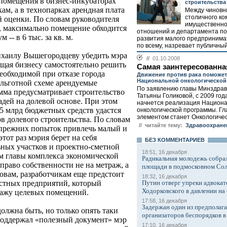
помещения в бизнес-инкубаторах
строительства
ам, а в технопарках арендная плата
Между чиновн
столичного ко
й оценки. По словам руководителя
имущественно
 максимально помещение обходится
отношений и департамента по
м -- в 6 тыс. за кв. м.
развития малого предпринимат
по всему, назревает публичный
ихаилу Вышегородцеву убедить мэра
//
01.10.2008
ющая бизнесу самостоятельно решить
Самая заинтересованна
еобходимой при отказе города
Движение против рака поможет
Национальной онкологическо
льготной схеме арендуемые
По заявлению главы Минздра
ма предусматривает строительство
Татьяны Голиковой, с 2009 год
адей на долевой основе. При этом
начнется реализация Национ
,5 млрд бюджетных средств удастся
онкологической программы. Г
элементом станет Онкологичес
ов долевого строительства. По словам
// читайте тему:
Здравоохране
 прежних попыток привлечь малый и
этот раз мэрия берет на себя
БЕЗ КОМMЕНТАРИЕВ
ьных участков и проектно-сметной
18:51, 16 декабря
ам главы комплекса экономической
Радикальная молодежь собрал
право собственности не на метраж, а
площади в подмосковном Со
ловам, разработчикам еще предстоит
18:32, 16 декабря
Путин отверг упреки адвокат
естных предприятий, который
Ходорковского в давлении на 
дажу целевых помещений.
17:58, 16 декабря
Задержан один из предполаг
олжна быть, но только опять таки
организаторов беспорядков 
 поддержал «полезный документ» мэр
17:10, 16 декабря