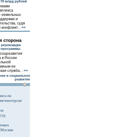
 70 млрд рублей
иками
мплекса
-земельных
ддержки и
ельства, судя
 конфликт...
>>
я сторона
 реализации
й программы
всоцразвития
а в России
альной
лавным ее
кая служба...
>>
ние и социальное
развитие
ась на
лнечногорске
ов
суд
аемых
в Москве