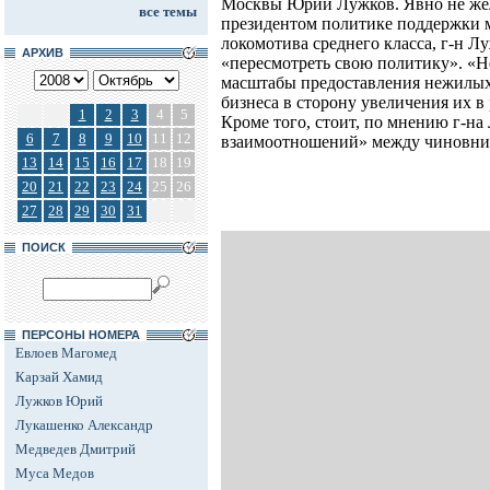
Москвы Юрий Лужков. Явно не же
все темы
президентом политике поддержки м
локомотива среднего класса, г-н 
АРХИВ
«пересмотреть свою политику». «Н
масштабы предоставления нежилых
бизнеса в сторону увеличения их в 
1
2
3
4
5
Кроме того, стоит, по мнению г-на
6
7
8
9
10
11
12
взаимоотношений» между чиновник
13
14
15
16
17
18
19
20
21
22
23
24
25
26
27
28
29
30
31
ПОИСК
ПЕРСОНЫ НОМЕРА
Евлоев Магомед
Карзай Хамид
Лужков Юрий
Лукашенко Александр
Медведев Дмитрий
Муса Медов