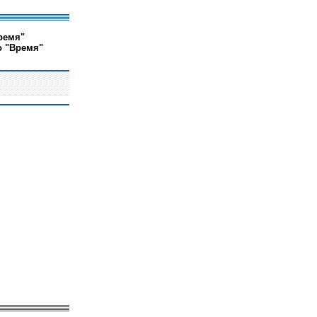
ремя"
о "Время"