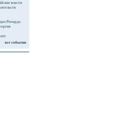
йские власти
оятельств
дил Ричарда
еоргия
алог
все события