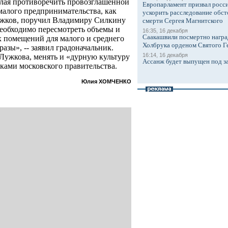
лая противоречить провозглашенной
Европарламент призвал росси
алого предпринимательства, как
ускорить расследование обст
Лужков, поручил Владимиру Силкину
смерти Сергея Магнитского
еобходимо пересмотреть объемы и
16:35, 16 декабря
Саакашвили посмертно награ
 помещений для малого и среднего
Холбрука орденом Святого Г
разы», -- заявил градоначальник.
16:14, 16 декабря
 Лужкова, менять и «дурную культуру
Ассанж будет выпущен под з
ами московского правительства.
Юлия ХОМЧЕНКО