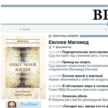
//
Архив
/
ПЕРСОНЫ НОМЕРА
Евлоев Магомед
// Документы:
Подозрительная неосторожн
19.11.2008
Суд поставил под сомнение роль случа
Привод на смерть
13.11.2008
Суд признал незаконным постановление
следователю Магомеда Евлоева
Евлоев живой и мертвый
10.10.2008
Назван обвиняемый в убийстве владель
В обстановке мира и соглас
01.10.2008
Главе МВД Ингушетии прислали смертн
Зязикова убили
11.09.2008
В Назрани расстрелян двоюродный бра
«Сегодня мы, завтра кто-то 
09.09.2008