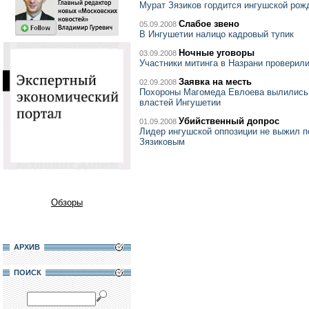
Мурат Зязиков гордится ингушской ро
Слабое звено
05.09.2008
В Ингушетии налицо кадровый тупик
Ночные уговоры
03.09.2008
Участники митинга в Назрани проверили
Заявка на месть
02.09.2008
Похороны Магомеда Евлоева вылились 
властей Ингушетии
Убийственный допрос
01.09.2008
Лидер ингушской оппозиции не выжил п
Зязиковым
Обзоры
АРХИВ
ПОИСК