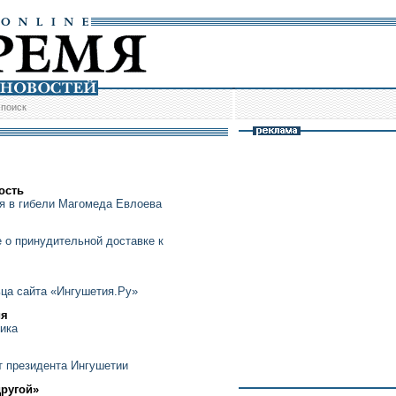
/
поиск
ость
я в гибели Магомеда Евлоева
 о принудительной доставке к
ца сайта «Ингушетия.Ру»
ия
ика
т президента Ингушетии
другой»