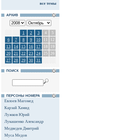
все темы
АРХИВ
1
2
3
4
5
6
7
8
9
10
11
12
13
14
15
16
17
18
19
20
21
22
23
24
25
26
27
28
29
30
31
ПОИСК
ПЕРСОНЫ НОМЕРА
Евлоев Магомед
Карзай Хамид
Лужков Юрий
Лукашенко Александр
Медведев Дмитрий
Муса Медов