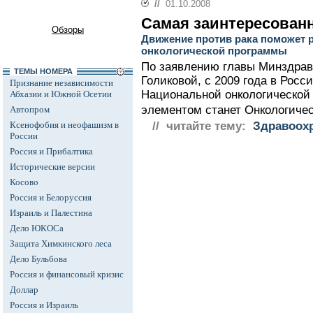
//
01.10.2008
Самая заинтересованн
Обзоры
Движение против рака поможет 
онкологической программы
По заявлению главы Минздрав
ТЕМЫ НОМЕРА
Голиковой, с 2009 года в Росс
Признание независимости
Национальной онкологической
Абхазии и Южной Осетии
элементом станет Онкологичес
Автопром
Ксенофобия и неофашизм в
// читайте тему:
Здравоохр
России
Россия и Прибалтика
Исторические версии
Косово
Россия и Белоруссия
Израиль и Палестина
Дело ЮКОСа
Защита Химкинского леса
Дело Бульбова
Россия и финансовый кризис
Доллар
Россия и Израиль