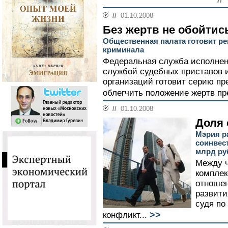
//
01.10.2008
Без жертв не обойтис
Общественная палата готовит р
криминала
Федеральная служба исполнен
службой судебных приставов 
организаций готовит серию п
облегчить положение жертв пр
//
01.10.2008
Доля 
Мэрия р
соинвес
млрд ру
Между ч
компле
отношен
развити
судя по
>>
конфликт...